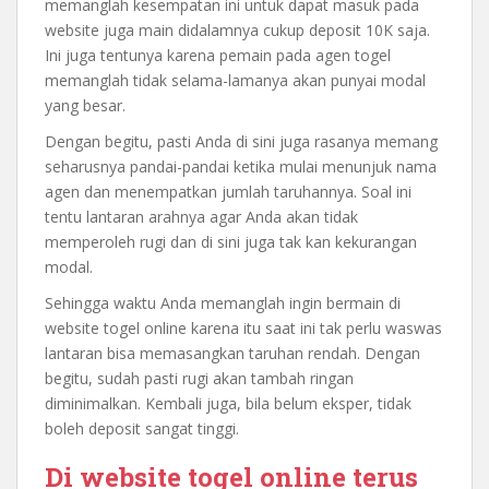
memanglah kesempatan ini untuk dapat masuk pada
website juga main didalamnya cukup deposit 10K saja.
Ini juga tentunya karena pemain pada agen togel
memanglah tidak selama-lamanya akan punyai modal
yang besar.
Dengan begitu, pasti Anda di sini juga rasanya memang
seharusnya pandai-pandai ketika mulai menunjuk nama
agen dan menempatkan jumlah taruhannya. Soal ini
tentu lantaran arahnya agar Anda akan tidak
memperoleh rugi dan di sini juga tak kan kekurangan
modal.
Sehingga waktu Anda memanglah ingin bermain di
website togel online karena itu saat ini tak perlu waswas
lantaran bisa memasangkan taruhan rendah. Dengan
begitu, sudah pasti rugi akan tambah ringan
diminimalkan. Kembali juga, bila belum eksper, tidak
boleh deposit sangat tinggi.
Di website togel online terus