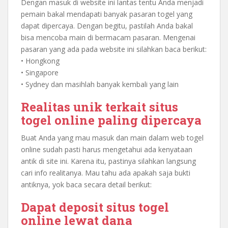
Dengan masuk di website ini lantas tentu Anda menjadi
pemain bakal mendapati banyak pasaran togel yang
dapat dipercaya. Dengan begitu, pastilah Anda bakal
bisa mencoba main di bermacam pasaran. Mengenai
pasaran yang ada pada website ini silahkan baca berikut:
• Hongkong
• Singapore
• Sydney dan masihlah banyak kembali yang lain
Realitas unik terkait situs
togel online paling dipercaya
Buat Anda yang mau masuk dan main dalam web togel
online sudah pasti harus mengetahui ada kenyataan
antik di site ini. Karena itu, pastinya silahkan langsung
cari info realitanya. Mau tahu ada apakah saja bukti
antiknya, yok baca secara detail berikut:
Dapat deposit situs togel
online lewat dana