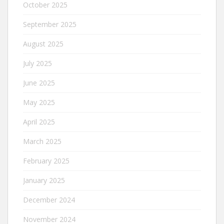
October 2025
September 2025
August 2025
July 2025
June 2025
May 2025
April 2025
March 2025
February 2025
January 2025
December 2024
November 2024