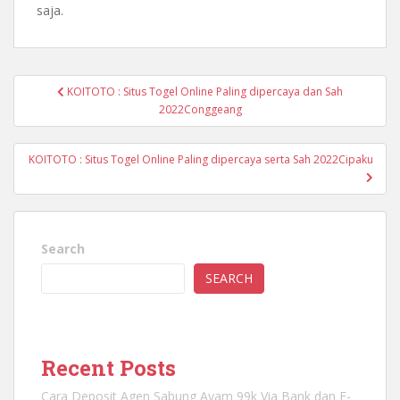
saja.
Post
KOITOTO : Situs Togel Online Paling dipercaya dan Sah
navigation
2022Conggeang
KOITOTO : Situs Togel Online Paling dipercaya serta Sah 2022Cipaku
Search
SEARCH
Recent Posts
Cara Deposit Agen Sabung Ayam 99k Via Bank dan E-