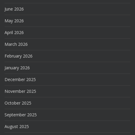
June 2026
May 2026
April 2026
March 2026
February 2026
January 2026
December 2025
November 2025
October 2025
September 2025
August 2025