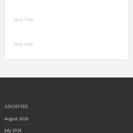
Situs Toto
Situs Toto
ARCHIVES
August 2026
July 2026