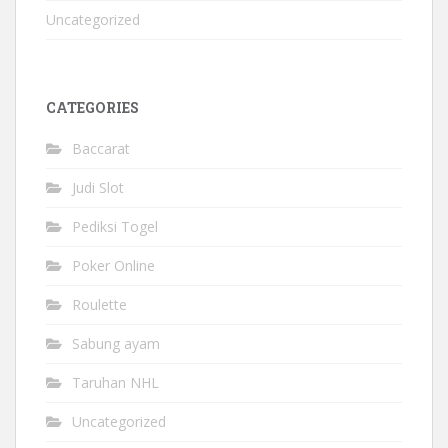
Uncategorized
CATEGORIES
Baccarat
Judi Slot
Pediksi Togel
Poker Online
Roulette
Sabung ayam
Taruhan NHL
Uncategorized