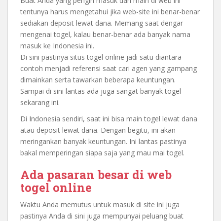
Buat Anda yang pengin masuk dan main di web ini
tentunya harus mengetahui jika web-site ini benar-benar
sediakan deposit lewat dana. Memang saat dengar
mengenai togel, kalau benar-benar ada banyak nama
masuk ke Indonesia ini.
Di sini pastinya situs togel online jadi satu diantara
contoh menjadi referensi saat cari agen yang gampang
dimainkan serta tawarkan beberapa keuntungan.
Sampai di sini lantas ada juga sangat banyak togel
sekarang ini.
Di Indonesia sendiri, saat ini bisa main togel lewat dana
atau deposit lewat dana. Dengan begitu, ini akan
meringankan banyak keuntungan. Ini lantas pastinya
bakal memperingan siapa saja yang mau mai togel.
Ada pasaran besar di web
togel online
Waktu Anda memutus untuk masuk di site ini juga
pastinya Anda di sini juga mempunyai peluang buat