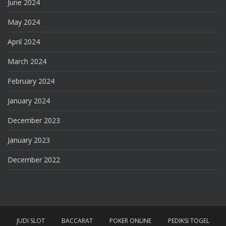
June 2024
May 2024
April 2024
March 2024
February 2024
January 2024
December 2023
January 2023
December 2022
JUDI SLOT
BACCARAT
POKER ONLINE
PEDIKSI TOGEL