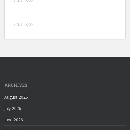
Situs Toto
Situs Toto
ARCHIVES
August 2026
July 2026
June 2026