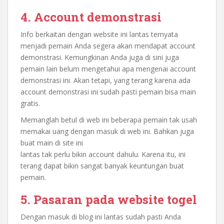
4. Account demonstrasi
Info berkaitan dengan website ini lantas ternyata
menjadi pemain Anda segera akan mendapat account
demonstrasi. Kemungkinan Anda juga di sini juga
pemain lain belum mengetahui apa mengenai account
demonstrasi ini. Akan tetapi, yang terang karena ada
account demonstrasi ini sudah pasti pemain bisa main
gratis.
Memanglah betul di web ini beberapa pemain tak usah
memakai uang dengan masuk di web ini. Bahkan juga
buat main di site ini
lantas tak perlu bikin account dahulu. Karena itu, ini
terang dapat bikin sangat banyak keuntungan buat
pemain.
5. Pasaran pada website togel
Dengan masuk di blog ini lantas sudah pasti Anda