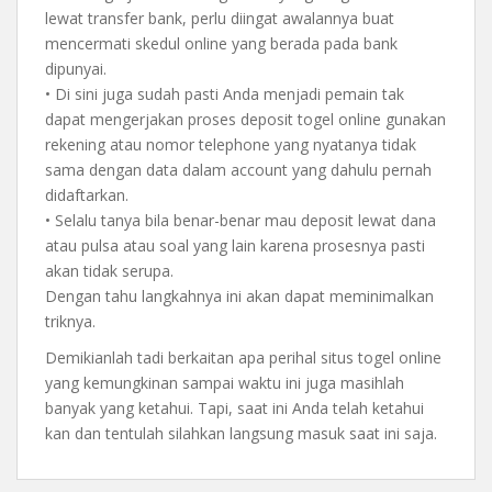
lewat transfer bank, perlu diingat awalannya buat
mencermati skedul online yang berada pada bank
dipunyai.
• Di sini juga sudah pasti Anda menjadi pemain tak
dapat mengerjakan proses deposit togel online gunakan
rekening atau nomor telephone yang nyatanya tidak
sama dengan data dalam account yang dahulu pernah
didaftarkan.
• Selalu tanya bila benar-benar mau deposit lewat dana
atau pulsa atau soal yang lain karena prosesnya pasti
akan tidak serupa.
Dengan tahu langkahnya ini akan dapat meminimalkan
triknya.
Demikianlah tadi berkaitan apa perihal situs togel online
yang kemungkinan sampai waktu ini juga masihlah
banyak yang ketahui. Tapi, saat ini Anda telah ketahui
kan dan tentulah silahkan langsung masuk saat ini saja.