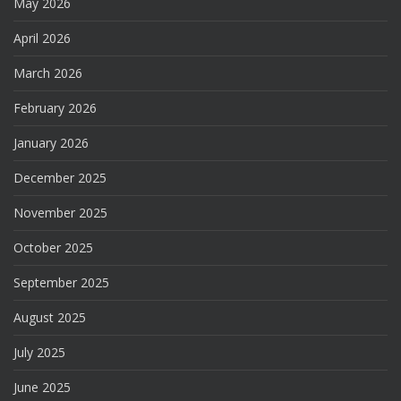
May 2026
April 2026
March 2026
February 2026
January 2026
December 2025
November 2025
October 2025
September 2025
August 2025
July 2025
June 2025