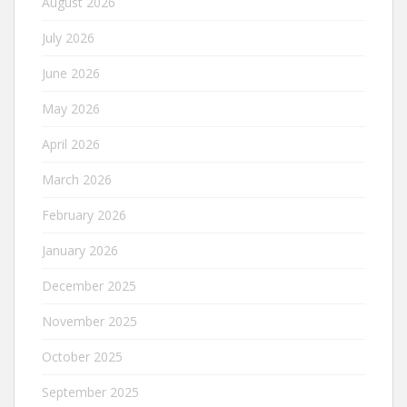
August 2026
July 2026
June 2026
May 2026
April 2026
March 2026
February 2026
January 2026
December 2025
November 2025
October 2025
September 2025