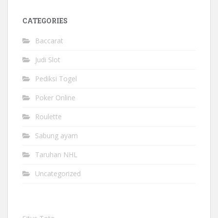
CATEGORIES
Baccarat
Judi Slot
Pediksi Togel
Poker Online
Roulette
Sabung ayam
Taruhan NHL
Uncategorized