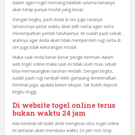
dalam agen togel memang tidaklah selama-lamanya
akan tetap punyai modal yang besar.
Dengan begitu, pasti Anda di sini juga rasanya
seharusnya pintar waktu akan pilih nama agen serta
menempatkan jumlah taruhannya. Ini sudah pasti sebab
arahnya agar Anda akan tidak memperoleh rugi serta di
sini juga tidak kekurangan modal.
Maka saat Anda benar-benar pengin bermain dalam
web togel online maka saat ini tidak usah risau sebab
bisa memasangkan taruhan rendah. Dengan begitu,
sudah pasti rugi tambah lebih gampang diminimalkan.
Kembali juga, apabila belum eksper, tak boleh deposit
begitu tinggi.
Di website togel online terus
bukan waktu 24 jam
Ada kembali nih bukti antik mengenai situs togel online
ini lantaran akan membuka waktu 24 jam non stop.