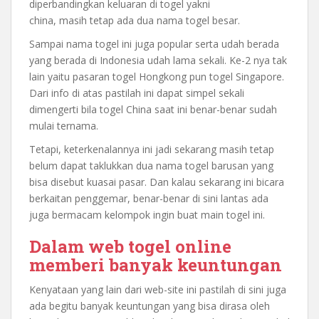
diperbandingkan keluaran di togel yakni
china, masih tetap ada dua nama togel besar.
Sampai nama togel ini juga popular serta udah berada
yang berada di Indonesia udah lama sekali. Ke-2 nya tak
lain yaitu pasaran togel Hongkong pun togel Singapore.
Dari info di atas pastilah ini dapat simpel sekali
dimengerti bila togel China saat ini benar-benar sudah
mulai ternama.
Tetapi, keterkenalannya ini jadi sekarang masih tetap
belum dapat taklukkan dua nama togel barusan yang
bisa disebut kuasai pasar. Dan kalau sekarang ini bicara
berkaitan penggemar, benar-benar di sini lantas ada
juga bermacam kelompok ingin buat main togel ini.
Dalam web togel online
memberi banyak keuntungan
Kenyataan yang lain dari web-site ini pastilah di sini juga
ada begitu banyak keuntungan yang bisa dirasa oleh