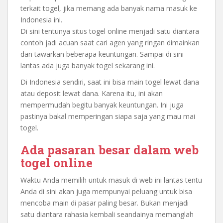
terkait togel, jika memang ada banyak nama masuk ke
Indonesia ini.
Di sini tentunya situs togel online menjadi satu diantara
contoh jadi acuan saat cari agen yang ringan dimainkan
dan tawarkan beberapa keuntungan. Sampai di sini
lantas ada juga banyak togel sekarang ini.
Di Indonesia sendiri, saat ini bisa main togel lewat dana
atau deposit lewat dana. Karena itu, ini akan
mempermudah begitu banyak keuntungan. Ini juga
pastinya bakal memperingan siapa saja yang mau mai
togel.
Ada pasaran besar dalam web
togel online
Waktu Anda memilih untuk masuk di web ini lantas tentu
Anda di sini akan juga mempunyai peluang untuk bisa
mencoba main di pasar paling besar. Bukan menjadi
satu diantara rahasia kembali seandainya memanglah