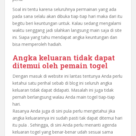
Soal ini tentu karena seluruhnya permainan yang ada
pada sana selalu akan dibuka tiap-tiap hari maka dari itu
begitu beri keuntungan untuk. Kalau sedang mengalami
waktu senggang jadi silahkan langsung main saja di site
ini. Siapa yang tahu mendapat angka keuntungan dan
bisa memperoleh hadiah.
Angka keluaran tidak dapat
ditemui oleh pemain togel
Dengan masuk di website ini lantas tentunya Anda perlu
ketahui satu perihal sebab di blog ini seluruh angka
keluaran tidak dapat didapati. Masalah ini juga tidak
pernah berlangsung walau Anda main togel tiap-tiap
hari.
Rasanya Anda juga di sini pula perlu mengetahui jika
angka keluarannya ini sudah pasti tak dapat ditemui hari
itu pula . Sehingga, di sini Anda perlu menanti agenda
keluaran togel yang benar-benar udah sesuai sama