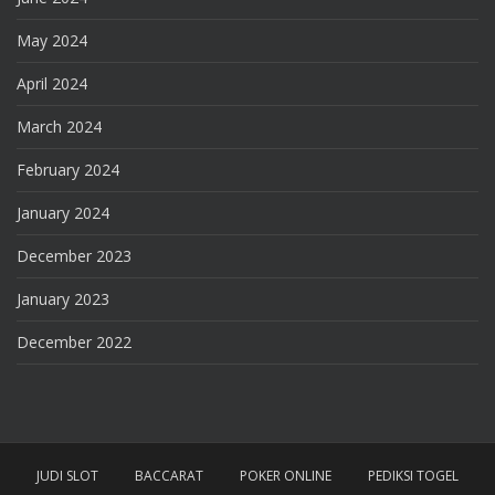
May 2024
April 2024
March 2024
February 2024
January 2024
December 2023
January 2023
December 2022
JUDI SLOT
BACCARAT
POKER ONLINE
PEDIKSI TOGEL