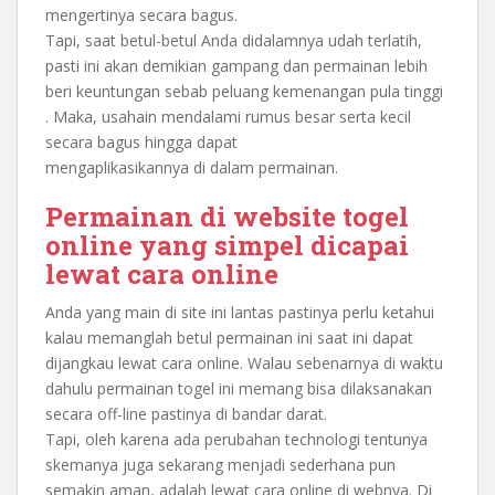
mengertinya secara bagus.
Tapi, saat betul-betul Anda didalamnya udah terlatih,
pasti ini akan demikian gampang dan permainan lebih
beri keuntungan sebab peluang kemenangan pula tinggi
. Maka, usahain mendalami rumus besar serta kecil
secara bagus hingga dapat
mengaplikasikannya di dalam permainan.
Permainan di website togel
online yang simpel dicapai
lewat cara online
Anda yang main di site ini lantas pastinya perlu ketahui
kalau memanglah betul permainan ini saat ini dapat
dijangkau lewat cara online. Walau sebenarnya di waktu
dahulu permainan togel ini memang bisa dilaksanakan
secara off-line pastinya di bandar darat.
Tapi, oleh karena ada perubahan technologi tentunya
skemanya juga sekarang menjadi sederhana pun
semakin aman, adalah lewat cara online di webnya. Di