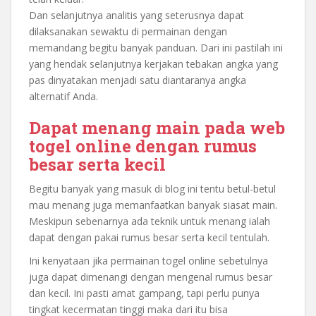
Dan selanjutnya analitis yang seterusnya dapat
dilaksanakan sewaktu di permainan dengan
memandang begitu banyak panduan. Dari ini pastilah ini
yang hendak selanjutnya kerjakan tebakan angka yang
pas dinyatakan menjadi satu diantaranya angka
alternatif Anda.
Dapat menang main pada web
togel online dengan rumus
besar serta kecil
Begitu banyak yang masuk di blog ini tentu betul-betul
mau menang juga memanfaatkan banyak siasat main.
Meskipun sebenarnya ada teknik untuk menang ialah
dapat dengan pakai rumus besar serta kecil tentulah.
Ini kenyataan jika permainan togel online sebetulnya
juga dapat dimenangi dengan mengenal rumus besar
dan kecil. Ini pasti amat gampang, tapi perlu punya
tingkat kecermatan tinggi maka dari itu bisa