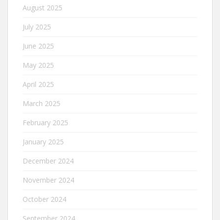
August 2025
July 2025
June 2025
May 2025
April 2025
March 2025
February 2025
January 2025
December 2024
November 2024
October 2024
September 2024