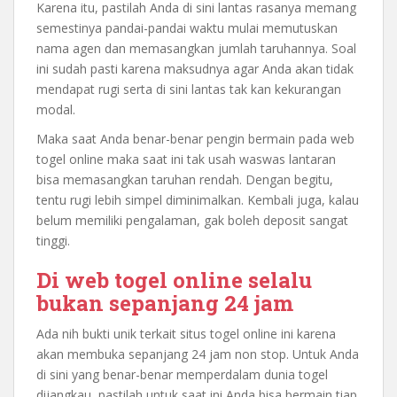
Karena itu, pastilah Anda di sini lantas rasanya memang
semestinya pandai-pandai waktu mulai memutuskan
nama agen dan memasangkan jumlah taruhannya. Soal
ini sudah pasti karena maksudnya agar Anda akan tidak
mendapat rugi serta di sini lantas tak kan kekurangan
modal.
Maka saat Anda benar-benar pengin bermain pada web
togel online maka saat ini tak usah waswas lantaran
bisa memasangkan taruhan rendah. Dengan begitu,
tentu rugi lebih simpel diminimalkan. Kembali juga, kalau
belum memiliki pengalaman, gak boleh deposit sangat
tinggi.
Di web togel online selalu
bukan sepanjang 24 jam
Ada nih bukti unik terkait situs togel online ini karena
akan membuka sepanjang 24 jam non stop. Untuk Anda
di sini yang benar-benar memperdalam dunia togel
dijangkau, pastilah untuk saat ini Anda bisa bermain tiap