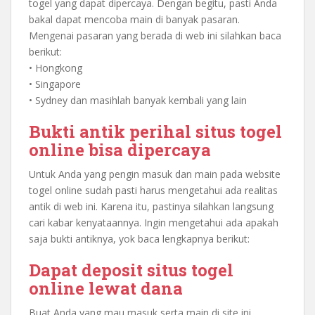
togel yang dapat dipercaya. Dengan begitu, pasti Anda
bakal dapat mencoba main di banyak pasaran.
Mengenai pasaran yang berada di web ini silahkan baca
berikut:
• Hongkong
• Singapore
• Sydney dan masihlah banyak kembali yang lain
Bukti antik perihal situs togel
online bisa dipercaya
Untuk Anda yang pengin masuk dan main pada website
togel online sudah pasti harus mengetahui ada realitas
antik di web ini. Karena itu, pastinya silahkan langsung
cari kabar kenyataannya. Ingin mengetahui ada apakah
saja bukti antiknya, yok baca lengkapnya berikut:
Dapat deposit situs togel
online lewat dana
Buat Anda yang mau masuk serta main di site ini