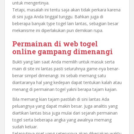
untuk mengertinya.
Tetapi, masalah ini tentu saja akan tidak perkara karena
di sini juga Anda tinggal tunggu. Bahkan juga di
beberapa banyak type togel lain lantas, sebagian besar
mekanisme ini diperlakukan pun demikian rupa.
Permainan di web togel
online gampang dimenangi
Bukti yang lain saat Anda memilih untuk masuk serta
main di site ini lantas pasti seluruhnya game-nya benar-
benar simpel dimenangi. Ini sebab memang satu
diantaranya hal yang kedepan dapat tentukan kalah atau
menang di permainan togel yakni berapa tajam kajian.
Bila memang kian tajam pastilah di sini lantas Ada
peluangnya yang dapat makin besar. Juga analitis yang
diartikan lantas bisa juga mulai dari sejarah permainan
togel serta beberapa angka yang awalnya memang
sudah keluar.
Selanjutnya riset yang seterusnya akan dikerjakan waktu