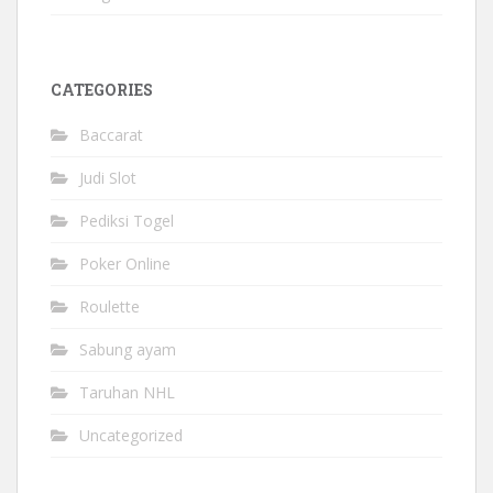
CATEGORIES
Baccarat
Judi Slot
Pediksi Togel
Poker Online
Roulette
Sabung ayam
Taruhan NHL
Uncategorized