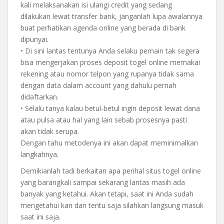
kali melaksanakan isi ulangi credit yang sedang
dilakukan lewat transfer bank, janganlah lupa awalannya
buat perhatikan agenda online yang berada di bank
dipunyai.
• Di sini lantas tentunya Anda selaku pemain tak segera
bisa mengerjakan proses deposit togel online memakai
rekening atau nomor telpon yang rupanya tidak sama
dengan data dalam account yang dahulu pernah
didaftarkan.
• Selalu tanya kalau betul-betul ingin deposit lewat dana
atau pulsa atau hal yang lain sebab prosesnya pasti
akan tidak serupa.
Dengan tahu metodenya ini akan dapat meminimalkan
langkahnya.
Demikianlah tadi berkaitan apa perihal situs togel online
yang barangkali sampai sekarang lantas masih ada
banyak yang ketahui. Akan tetapi, saat ini Anda sudah
mengetahui kan dan tentu saja silahkan langsung masuk
saat ini saja.