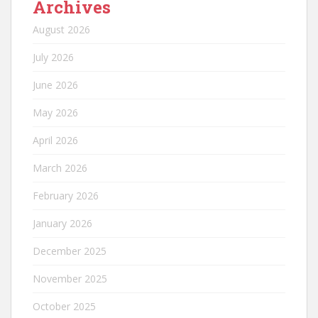
Archives
August 2026
July 2026
June 2026
May 2026
April 2026
March 2026
February 2026
January 2026
December 2025
November 2025
October 2025