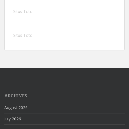
Situs Toto
Situs Toto
ARCHIVES
August 2026
July 2026