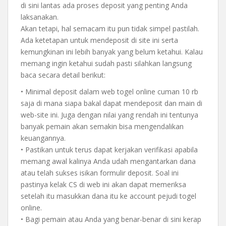
di sini lantas ada proses deposit yang penting Anda
laksanakan.
Akan tetapi, hal semacam itu pun tidak simpel pastilah.
Ada ketetapan untuk mendeposit di site ini serta
kemungkinan ini lebih banyak yang belum ketahui. Kalau
memang ingin ketahui sudah pasti silahkan langsung
baca secara detail berikut:
• Minimal deposit dalam web togel online cuman 10 rb
saja di mana siapa bakal dapat mendeposit dan main di
web-site ini. Juga dengan nilai yang rendah ini tentunya
banyak pemain akan semakin bisa mengendalikan
keuangannya.
• Pastikan untuk terus dapat kerjakan verifikasi apabila
memang awal kalinya Anda udah mengantarkan dana
atau telah sukses isikan formulir deposit. Soal ini
pastinya kelak CS di web ini akan dapat memeriksa
setelah itu masukkan dana itu ke account pejudi togel
online.
• Bagi pemain atau Anda yang benar-benar di sini kerap