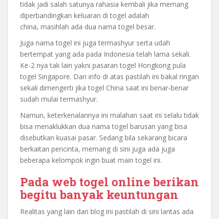
tidak jadi salah satunya rahasia kembali jika memang
diperbandingkan keluaran di togel adalah
china, masihlah ada dua nama togel besar.
Juga nama togel ini juga termashyur serta udah
bertempat yang ada pada Indonesia telah lama sekali.
Ke-2 nya tak lain yakni pasaran togel Hongkong pula
togel Singapore. Dari info di atas pastilah ini bakal ringan
sekali dimengerti jika togel China saat ini benar-benar
sudah mulai termashyur.
Namun, keterkenalannya ini malahan saat ini selalu tidak
bisa menaklukkan dua nama togel barusan yang bisa
disebutkan kuasai pasar. Sedang bila sekarang bicara
berkaitan pencinta, memang di sini juga ada juga
beberapa kelompok ingin buat main togel ini.
Pada web togel online berikan
begitu banyak keuntungan
Realitas yang lain dari blog ini pastilah di sini lantas ada