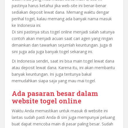
pastinya harus ketahui jika web-site ini benar-benar
sediakan deposit lewat dana. Memang waktu dengar
perihal togel, kalau memang ada banyak nama masuk
ke Indonesia ini.
Di sini pastinya situs togel online menjadi salah satunya
contoh akan menjadi acuan saat cari agen yang ringan
dimainkan dan tawarkan sejumlah keuntungan. Juga di
sini juga ada juga banyak togel sekarang ini.
Di Indonesia sendiri, saat ini bisa main togel lewat dana
atau deposit lewat dana. Karena itu, ini akan membantu
banyak keuntungan. Ini juga tentunya bakal
memudahkan siapa saja yang mau mai togel.
Ada pasaran besar dalam
website togel online
Waktu Anda memastikan untuk masuk di website ini
lantas sudah pasti Anda di sini juga mempunyai peluang
buat dapat mencoba main di pasar paling besar. Sudah