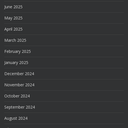
June 2025
May 2025
April 2025
March 2025
February 2025
January 2025
December 2024
November 2024
October 2024
September 2024
August 2024