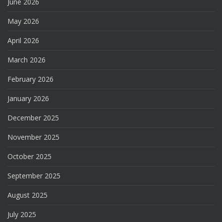
June 2026
May 2026
April 2026
March 2026
February 2026
January 2026
December 2025
November 2025
October 2025
September 2025
August 2025
July 2025