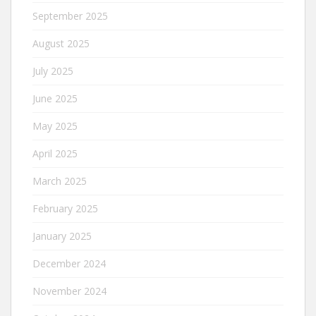
September 2025
August 2025
July 2025
June 2025
May 2025
April 2025
March 2025
February 2025
January 2025
December 2024
November 2024