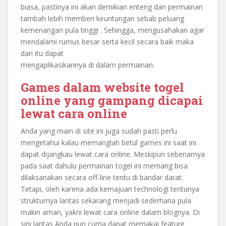
biasa, pastinya ini akan demikian enteng dan permainan
tambah lebih memberi keuntungan sebab peluang
kemenangan pula tinggi . Sehingga, mengusahakan agar
mendalami rumus besar serta kecil secara baik maka
dari itu dapat
mengaplikasikannya di dalam permainan.
Games dalam website togel
online yang gampang dicapai
lewat cara online
Anda yang main di site ini juga sudah pasti perlu
mengetahui kalau memanglah betul games ini saat ini
dapat dijangkau lewat cara online. Meskipun sebenarnya
pada saat dahulu permainan togel ini memang bisa
dilaksanakan secara off-line tentu di bandar darat.
Tetapi, oleh karena ada kemajuan technologi tentunya
strukturnya lantas sekarang menjadi sederhana pula
makin aman, yakni lewat cara online dalam blognya. Di
sini lantas Anda pun cuma dapat memakai feature