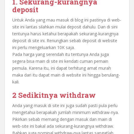
1. Sekurang-kurangnya
deposit
Untuk Anda yang mau masuk di blog ini pastinya di web-
site ini lantas silahkan mulai deposit dahulu. Dan di sini
tentunya harus ketahui berapakah sekurang-kurangnya
deposit di site ini. Renungkan sebab deposit di website
ini perlu mengeluarkan 10K saja.
Pada harga yang serendah itu tentunya Anda juga
segera bisa main di site ini kendati cuman pemain
pemula. Karena itu, ini dapat terhitung amat murah
maka dari itu dapat main di website ini hingga berulang-
kali.
2 Sedikitnya withdraw
Anda yang masuk di site ini juga sudah pasti pula perlu
mengetahui berapakah jumlah minimum withdraw-nya.
Pikirkan sebab memang dengan masuk dan main di
web-site ini bakal ada sekurang-kurangnya withdraw.
Bahkan juga nominal withdraw-nya lantas sangatlah