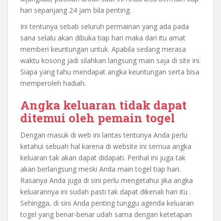
hari sepanjang 24 jam bila penting.
Ini tentunya sebab seluruh permainan yang ada pada
sana selalu akan dibuka tiap hari maka dari itu amat
memberi keuntungan untuk. Apabila sedang merasa
waktu kosong jadi silahkan langsung main saja di site ini.
Siapa yang tahu mendapat angka keuntungan serta bisa
memperoleh hadiah.
Angka keluaran tidak dapat
ditemui oleh pemain togel
Dengan masuk di web ini lantas tentunya Anda perlu
ketahui sebuah hal karena di website ini semua angka
keluaran tak akan dapat didapati. Perihal ini juga tak
akan berlangsung meski Anda main togel tiap hari.
Rasanya Anda juga di sini perlu mengetahui jika angka
keluarannya ini sudah pasti tak dapat dikenali hari itu .
Sehingga, di sini Anda penting tunggu agenda keluaran
togel yang benar-benar udah sama dengan ketetapan