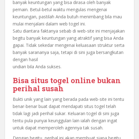
banyak keuntungan yang bisa dirasa oleh banyak
pemain. Betul-betul waktu mengulas mengenai
keuntungan, pastilah Anda butuh menimbang bila mau
mulai menjalani dalam web togel ini.
Satu diantara faktanya sebab di web-site ini menjajakan
begitu banyak keuntungan yang atraktif yang bisa Anda
gapai. Tidak sekedar mengenai keluasaan struktur serta
banyak sarananya saja, tetapi di sini juga bersangkutan
dengan hasil
undian bila Anda sukses.
Bisa situs togel online bukan
perihal susah
Bukti unik yang lain yang berada pada web-site ini tentu
benar-benar buat dapat mendapati situs togel telah
tidak lagi jadi perihal sukar. Keluaran togel di sini juga
tentu pula punyai keunggulan lain ialah dengan ingat
untuk dapat memperoleh agennya tak susah.
Dengan begitu, perihal ini akan membuat siapa begitu