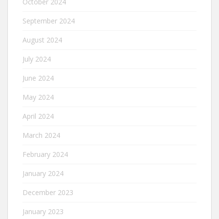
October 2024
September 2024
August 2024
July 2024
June 2024
May 2024
April 2024
March 2024
February 2024
January 2024
December 2023
January 2023