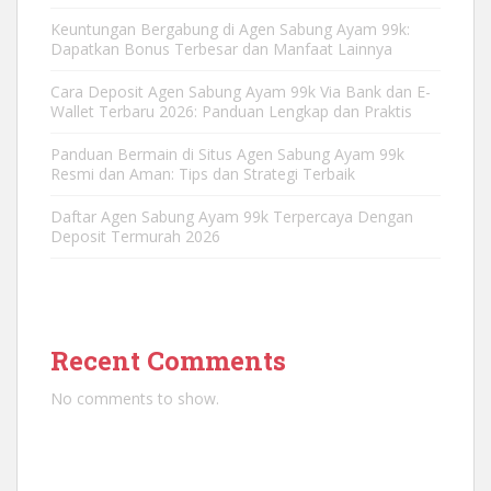
Keuntungan Bergabung di Agen Sabung Ayam 99k:
Dapatkan Bonus Terbesar dan Manfaat Lainnya
Cara Deposit Agen Sabung Ayam 99k Via Bank dan E-
Wallet Terbaru 2026: Panduan Lengkap dan Praktis
Panduan Bermain di Situs Agen Sabung Ayam 99k
Resmi dan Aman: Tips dan Strategi Terbaik
Daftar Agen Sabung Ayam 99k Terpercaya Dengan
Deposit Termurah 2026
Recent Comments
No comments to show.