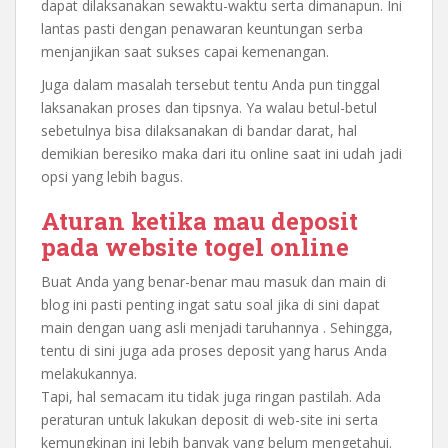
dapat dilaksanakan sewaktu-waktu serta dimanapun. Ini
lantas pasti dengan penawaran keuntungan serba
menjanjikan saat sukses capai kemenangan.
Juga dalam masalah tersebut tentu Anda pun tinggal
laksanakan proses dan tipsnya. Ya walau betul-betul
sebetulnya bisa dilaksanakan di bandar darat, hal
demikian beresiko maka dari itu online saat ini udah jadi
opsi yang lebih bagus.
Aturan ketika mau deposit
pada website togel online
Buat Anda yang benar-benar mau masuk dan main di
blog ini pasti penting ingat satu soal jika di sini dapat
main dengan uang asli menjadi taruhannya . Sehingga,
tentu di sini juga ada proses deposit yang harus Anda
melakukannya.
Tapi, hal semacam itu tidak juga ringan pastilah. Ada
peraturan untuk lakukan deposit di web-site ini serta
kemungkinan ini lebih banyak yang belum mengetahui.