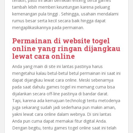
terlatih, pasti ini akan demikian enteng serta games
tambah lebih memberi keuntungan karena peluang
kemenangan pula tinggi . Sehingga, usahain mendalami
rumus besar serta kecil secara baik hingga dapat
mengaplikasikannya pada permainan.
Permainan di website togel
online yang ringan dijangkau
lewat cara online
Anda yang main di site ini lantas pastinya harus
mengetahui kalau betul-betul betul permainan ini saat ini
dapat dijangkau lewat cara online. Meski sebenarnya
pada saat dahulu games togel ini memang cuma bisa
dijalankan secara off-line pastinya di bandar darat.
Tapi, karena ada kemajuan technologi tentu metodenya
juga sekarang sudah jadi sederhana pun makin aman,
yakni lewat cara online dalam webnya. Di sini lantas
Anda pun cuma dapat memakai fitur digital Anda.
Dengan begitu, tentu games togel online saat ini telah