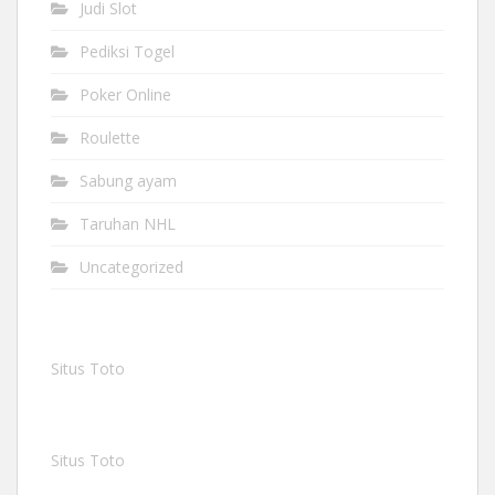
Judi Slot
Pediksi Togel
Poker Online
Roulette
Sabung ayam
Taruhan NHL
Uncategorized
Situs Toto
Situs Toto