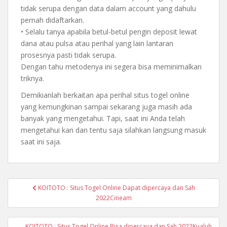
tidak serupa dengan data dalam account yang dahulu
pernah didaftarkan.
• Selalu tanya apabila betul-betul pengin deposit lewat
dana atau pulsa atau perihal yang lain lantaran
prosesnya pasti tidak serupa.
Dengan tahu metodenya ini segera bisa meminimalkan
triknya.
Demikianlah berkaitan apa perihal situs togel online
yang kemungkinan sampai sekarang juga masih ada
banyak yang mengetahui. Tapi, saat ini Anda telah
mengetahui kan dan tentu saja silahkan langsung masuk
saat ini saja.
Post
KOITOTO : Situs Togel Online Dapat dipercaya dan Sah
navigation
2022Cineam
KOITOTO : Situs Togel Online Bisa dipercaya dan Sah 2022Kualuh