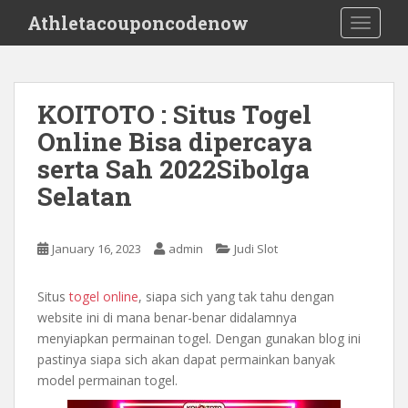
S
Athletacouponcodenow
TOGGLE
k
i
p
t
KOITOTO : Situs Togel
o
Online Bisa dipercaya
m
a
serta Sah 2022Sibolga
i
Selatan
n
c
o
January 16, 2023
admin
Judi Slot
n
t
Situs
togel online
, siapa sich yang tak tahu dengan
e
website ini di mana benar-benar didalamnya
n
menyiapkan permainan togel. Dengan gunakan blog ini
t
pastinya siapa sich akan dapat permainkan banyak
model permainan togel.