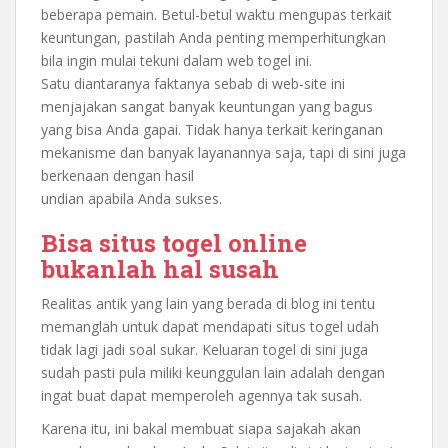
beberapa pemain. Betul-betul waktu mengupas terkait
keuntungan, pastilah Anda penting memperhitungkan
bila ingin mulai tekuni dalam web togel ini.
Satu diantaranya faktanya sebab di web-site ini
menjajakan sangat banyak keuntungan yang bagus
yang bisa Anda gapai. Tidak hanya terkait keringanan
mekanisme dan banyak layanannya saja, tapi di sini juga
berkenaan dengan hasil
undian apabila Anda sukses.
Bisa situs togel online
bukanlah hal susah
Realitas antik yang lain yang berada di blog ini tentu
memanglah untuk dapat mendapati situs togel udah
tidak lagi jadi soal sukar. Keluaran togel di sini juga
sudah pasti pula miliki keunggulan lain adalah dengan
ingat buat dapat memperoleh agennya tak susah.
Karena itu, ini bakal membuat siapa sajakah akan