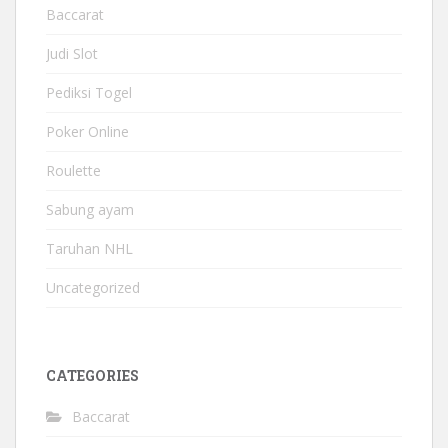
Baccarat
Judi Slot
Pediksi Togel
Poker Online
Roulette
Sabung ayam
Taruhan NHL
Uncategorized
CATEGORIES
Baccarat