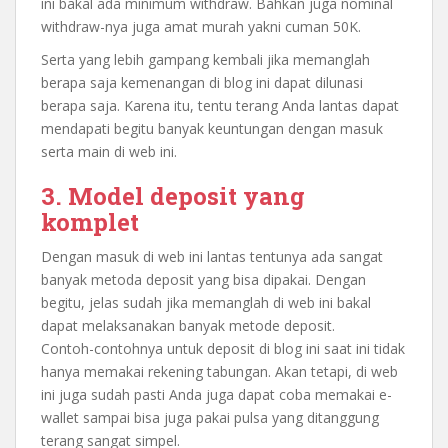
ini bakal ada minimum withdraw. Bahkan juga nominal
withdraw-nya juga amat murah yakni cuman 50K.
Serta yang lebih gampang kembali jika memanglah
berapa saja kemenangan di blog ini dapat dilunasi
berapa saja. Karena itu, tentu terang Anda lantas dapat
mendapati begitu banyak keuntungan dengan masuk
serta main di web ini.
3. Model deposit yang
komplet
Dengan masuk di web ini lantas tentunya ada sangat
banyak metoda deposit yang bisa dipakai. Dengan
begitu, jelas sudah jika memanglah di web ini bakal
dapat melaksanakan banyak metode deposit.
Contoh-contohnya untuk deposit di blog ini saat ini tidak
hanya memakai rekening tabungan. Akan tetapi, di web
ini juga sudah pasti Anda juga dapat coba memakai e-
wallet sampai bisa juga pakai pulsa yang ditanggung
terang sangat simpel.