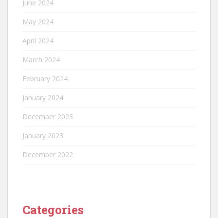
June 2024
May 2024
April 2024
March 2024
February 2024
January 2024
December 2023
January 2023
December 2022
Categories