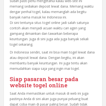
sudah pasti perlu mengetahui kalau web-site ini
memang sediakan deposit lewat dana. Memang waktu
dengar perihal togel, kalau memanglah ada begitu
banyak nama masuk ke Indonesia ini.
Di sini tentunya situs togel online jadi salah satunya
contoh akan menjadi acuan waktu cari agen yang
gampang dimainkan dan tawarkan beberapa
keuntungan. Juga di sini juga ada juga banyak sekali
togel sekarang.
Di Indonesia sendiri, saat ini bisa main togel lewat dana
atau deposit lewat dana. Dengan begitu, ini akan
membantu banyak keuntungan. Ini juga tentu akan
memudahkan siapa saja yang ingin mai togel.
Siap pasaran besar pada
website togel online
Saat Anda memastikan untuk masuk di web ini juga
pastinya Anda di sini akan juga punyai peluang buat
dapat coba main di pasar paling besar. Sudah tidak