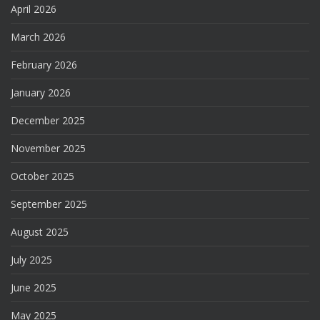
April 2026
March 2026
February 2026
January 2026
December 2025
November 2025
October 2025
September 2025
August 2025
July 2025
June 2025
May 2025