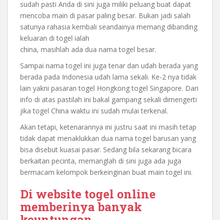
sudah pasti Anda di sini juga miliki peluang buat dapat
mencoba main di pasar paling besar. Bukan jadi salah
satunya rahasia kembali seandainya memang dibanding
keluaran di togel ialah
china, masihlah ada dua nama togel besar.
Sampai nama togel ini juga tenar dan udah berada yang
berada pada Indonesia udah lama sekali. Ke-2 nya tidak
lain yakni pasaran togel Hongkong togel Singapore. Dari
info di atas pastilah ini bakal gampang sekali dimengerti
jika togel China waktu ini sudah mulai terkenal.
Akan tetapi, ketenarannya ini justru saat ini masih tetap
tidak dapat menaklukkan dua nama togel barusan yang
bisa disebut kuasai pasar. Sedang bila sekarang bicara
berkaitan pecinta, memanglah di sini juga ada juga
bermacam kelompok berkeinginan buat main togel ini.
Di website togel online
memberinya banyak
keuntungan