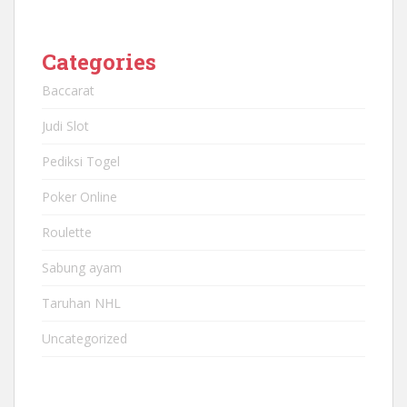
Categories
Baccarat
Judi Slot
Pediksi Togel
Poker Online
Roulette
Sabung ayam
Taruhan NHL
Uncategorized