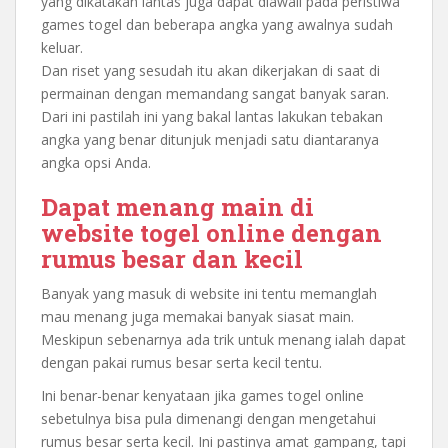
yang dikatakan lantas juga dapat diawali pada peristiwa
games togel dan beberapa angka yang awalnya sudah
keluar.
Dan riset yang sesudah itu akan dikerjakan di saat di
permainan dengan memandang sangat banyak saran.
Dari ini pastilah ini yang bakal lantas lakukan tebakan
angka yang benar ditunjuk menjadi satu diantaranya
angka opsi Anda.
Dapat menang main di
website togel online dengan
rumus besar dan kecil
Banyak yang masuk di website ini tentu memanglah
mau menang juga memakai banyak siasat main.
Meskipun sebenarnya ada trik untuk menang ialah dapat
dengan pakai rumus besar serta kecil tentu.
Ini benar-benar kenyataan jika games togel online
sebetulnya bisa pula dimenangi dengan mengetahui
rumus besar serta kecil. Ini pastinya amat gampang, tapi