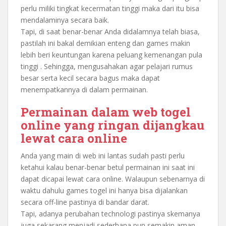
perlu miliki tingkat kecermatan tinggi maka dari itu bisa
mendalaminya secara baik.
Tapi, di saat benar-benar Anda didalamnya telah biasa,
pastilah ini bakal demikian enteng dan games makin
lebih beri keuntungan karena peluang kemenangan pula
tinggi . Sehingga, mengusahakan agar pelajari rumus
besar serta kecil secara bagus maka dapat
menempatkannya di dalam permainan.
Permainan dalam web togel
online yang ringan dijangkau
lewat cara online
Anda yang main di web ini lantas sudah pasti perlu
ketahui kalau benar-benar betul permainan ini saat ini
dapat dicapai lewat cara online. Walaupun sebenarnya di
waktu dahulu games togel ini hanya bisa dijalankan
secara off-line pastinya di bandar darat.
Tapi, adanya perubahan technologi pastinya skemanya
juga sekarang menjadi sederhana pun semakin aman,