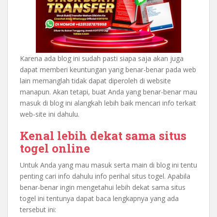
Karena ada blog ini sudah pasti siapa saja akan juga
dapat memberi keuntungan yang benar-benar pada web
lain memanglah tidak dapat diperoleh di website
manapun. Akan tetapi, buat Anda yang benar-benar mau
masuk di blog ini alangkah lebih baik mencari info terkait
web-site ini dahulu.
Kenal lebih dekat sama situs
togel online
Untuk Anda yang mau masuk serta main di blog ini tentu
penting cari info dahulu info perihal situs togel. Apabila
benar-benar ingin mengetahui lebih dekat sama situs
togel ini tentunya dapat baca lengkapnya yang ada
tersebut ini: