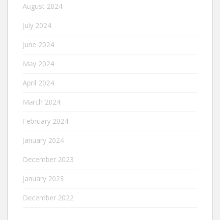
August 2024
July 2024
June 2024
May 2024
April 2024
March 2024
February 2024
January 2024
December 2023
January 2023
December 2022