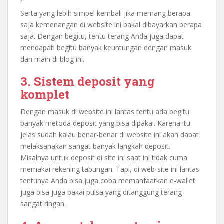
Serta yang lebih simpel kembali jika memang berapa
saja kemenangan di website ini bakal dibayarkan berapa
saja. Dengan begitu, tentu terang Anda juga dapat
mendapati begitu banyak keuntungan dengan masuk
dan main di blog ini.
3. Sistem deposit yang
komplet
Dengan masuk di website ini lantas tentu ada begitu
banyak metoda deposit yang bisa dipakai. Karena itu,
jelas sudah kalau benar-benar di website ini akan dapat
melaksanakan sangat banyak langkah deposit.
Misalnya untuk deposit di site ini saat ini tidak cuma
memakai rekening tabungan. Tapi, di web-site ini lantas
tentunya Anda bisa juga coba memanfaatkan e-wallet
juga bisa juga pakai pulsa yang ditanggung terang
sangat ringan.