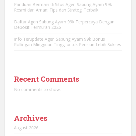
Panduan Bermain di Situs Agen Sabung Ayam 99k
Resmi dan Aman: Tips dan Strategi Terbaik
Daftar Agen Sabung Ayam 99k Terpercaya Dengan
Deposit Termurah 2026
Info Terupdate Agen Sabung Ayam 99k Bonus
Rollingan Mingguan Tinggi untuk Pensiun Lebih Sukses
Recent Comments
No comments to show.
Archives
August 2026