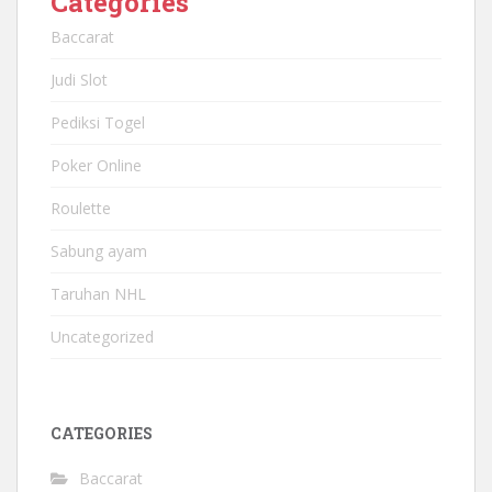
Categories
Baccarat
Judi Slot
Pediksi Togel
Poker Online
Roulette
Sabung ayam
Taruhan NHL
Uncategorized
CATEGORIES
Baccarat