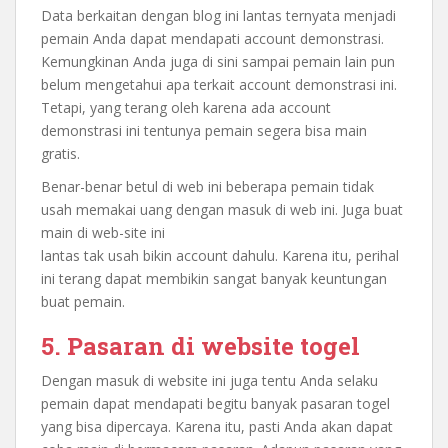
Data berkaitan dengan blog ini lantas ternyata menjadi
pemain Anda dapat mendapati account demonstrasi.
Kemungkinan Anda juga di sini sampai pemain lain pun
belum mengetahui apa terkait account demonstrasi ini.
Tetapi, yang terang oleh karena ada account
demonstrasi ini tentunya pemain segera bisa main
gratis.
Benar-benar betul di web ini beberapa pemain tidak
usah memakai uang dengan masuk di web ini. Juga buat
main di web-site ini
lantas tak usah bikin account dahulu. Karena itu, perihal
ini terang dapat membikin sangat banyak keuntungan
buat pemain.
5. Pasaran di website togel
Dengan masuk di website ini juga tentu Anda selaku
pemain dapat mendapati begitu banyak pasaran togel
yang bisa dipercaya. Karena itu, pasti Anda akan dapat