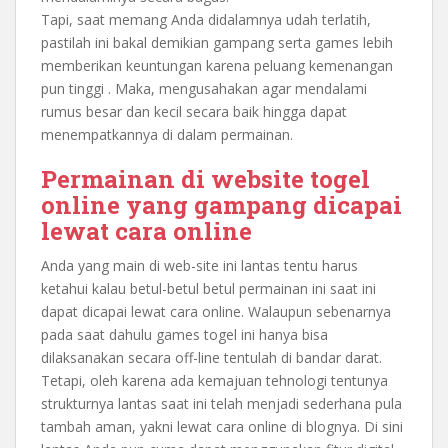
Tapi, saat memang Anda didalamnya udah terlatih,
pastilah ini bakal demikian gampang serta games lebih
memberikan keuntungan karena peluang kemenangan
pun tinggi . Maka, mengusahakan agar mendalami
rumus besar dan kecil secara baik hingga dapat
menempatkannya di dalam permainan.
Permainan di website togel
online yang gampang dicapai
lewat cara online
Anda yang main di web-site ini lantas tentu harus
ketahui kalau betul-betul betul permainan ini saat ini
dapat dicapai lewat cara online. Walaupun sebenarnya
pada saat dahulu games togel ini hanya bisa
dilaksanakan secara off-line tentulah di bandar darat.
Tetapi, oleh karena ada kemajuan tehnologi tentunya
strukturnya lantas saat ini telah menjadi sederhana pula
tambah aman, yakni lewat cara online di blognya. Di sini