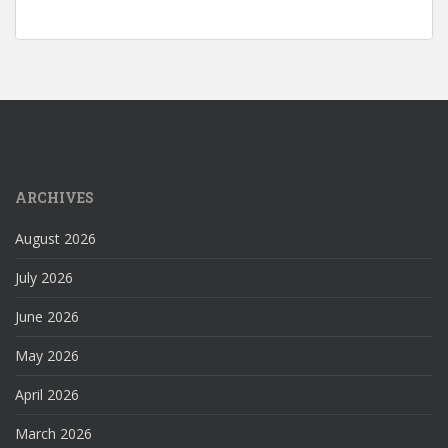
ARCHIVES
August 2026
July 2026
June 2026
May 2026
April 2026
March 2026