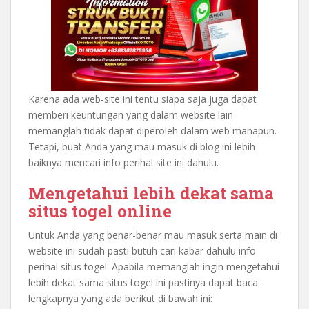
Karena ada web-site ini tentu siapa saja juga dapat
memberi keuntungan yang dalam website lain
memanglah tidak dapat diperoleh dalam web manapun.
Tetapi, buat Anda yang mau masuk di blog ini lebih
baiknya mencari info perihal site ini dahulu.
Mengetahui lebih dekat sama
situs togel online
Untuk Anda yang benar-benar mau masuk serta main di
website ini sudah pasti butuh cari kabar dahulu info
perihal situs togel. Apabila memanglah ingin mengetahui
lebih dekat sama situs togel ini pastinya dapat baca
lengkapnya yang ada berikut di bawah ini: