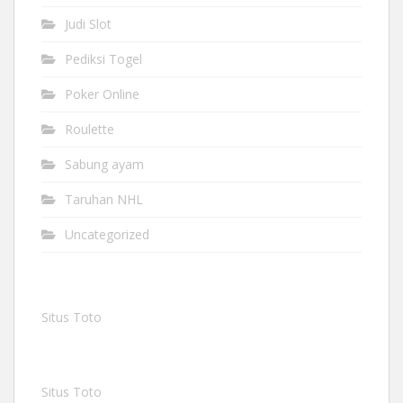
Judi Slot
Pediksi Togel
Poker Online
Roulette
Sabung ayam
Taruhan NHL
Uncategorized
Situs Toto
Situs Toto