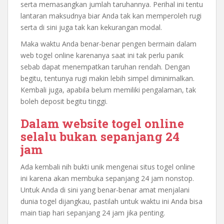
serta memasangkan jumlah taruhannya. Perihal ini tentu
lantaran maksudnya biar Anda tak kan memperoleh rugi
serta di sini juga tak kan kekurangan modal.
Maka waktu Anda benar-benar pengen bermain dalam
web togel online karenanya saat ini tak perlu panik
sebab dapat menempatkan taruhan rendah. Dengan
begitu, tentunya rugi makin lebih simpel diminimalkan.
Kembali juga, apabila belum memiliki pengalaman, tak
boleh deposit begitu tinggi.
Dalam website togel online
selalu bukan sepanjang 24
jam
Ada kembali nih bukti unik mengenai situs togel online
ini karena akan membuka sepanjang 24 jam nonstop.
Untuk Anda di sini yang benar-benar amat menjalani
dunia togel dijangkau, pastilah untuk waktu ini Anda bisa
main tiap hari sepanjang 24 jam jika penting.