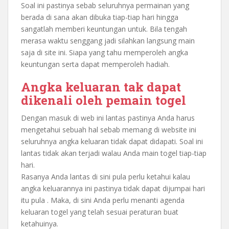
Soal ini pastinya sebab seluruhnya permainan yang
berada di sana akan dibuka tiap-tiap hari hingga
sangatlah memberi keuntungan untuk. Bila tengah
merasa waktu senggang jadi silahkan langsung main
saja di site ini. Siapa yang tahu memperoleh angka
keuntungan serta dapat memperoleh hadiah.
Angka keluaran tak dapat
dikenali oleh pemain togel
Dengan masuk di web ini lantas pastinya Anda harus
mengetahui sebuah hal sebab memang di website ini
seluruhnya angka keluaran tidak dapat didapati. Soal ini
lantas tidak akan terjadi walau Anda main togel tiap-tiap
hari.
Rasanya Anda lantas di sini pula perlu ketahui kalau
angka keluarannya ini pastinya tidak dapat dijumpai hari
itu pula . Maka, di sini Anda perlu menanti agenda
keluaran togel yang telah sesuai peraturan buat
ketahuinya.