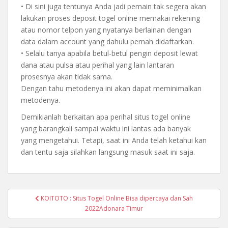
• Di sini juga tentunya Anda jadi pemain tak segera akan
lakukan proses deposit togel online memakai rekening
atau nomor telpon yang nyatanya berlainan dengan
data dalam account yang dahulu pernah didaftarkan.
• Selalu tanya apabila betul-betul pengin deposit lewat
dana atau pulsa atau perihal yang lain lantaran
prosesnya akan tidak sama.
Dengan tahu metodenya ini akan dapat meminimalkan
metodenya.
Demikianlah berkaitan apa perihal situs togel online
yang barangkali sampai waktu ini lantas ada banyak
yang mengetahui. Tetapi, saat ini Anda telah ketahui kan
dan tentu saja silahkan langsung masuk saat ini saja.
Post
KOITOTO : Situs Togel Online Bisa dipercaya dan Sah
navigation
2022Adonara Timur