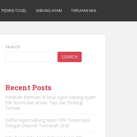
PEDIKSI TOGEL
SABUNG AYAM
TARUHAN NHL
Search
SEARCH
Recent Posts
Panduan Bermain di Situs Agen Sabung Ayam
99k Resmi dan Aman: Tips dan Strategi
Terbaik
Daftar Agen Sabung Ayam 99k Terpercaya
Dengan Deposit Termurah 2026