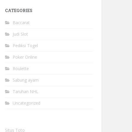
CATEGORIES
Baccarat
Judi Slot
Pediksi Togel
Poker Online
Roulette
Sabung ayam
Taruhan NHL
Uncategorized
Situs Toto