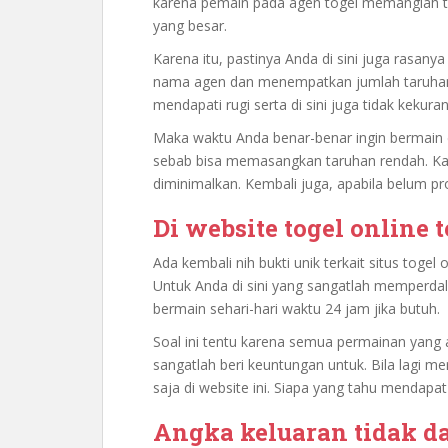
karena pemain pada agen togel memanglah 
yang besar.
Karena itu, pastinya Anda di sini juga rasan
nama agen dan menempatkan jumlah taruhanny
mendapati rugi serta di sini juga tidak kekur
Maka waktu Anda benar-benar ingin bermain d
sebab bisa memasangkan taruhan rendah. Karen
diminimalkan. Kembali juga, apabila belum pro
Di website togel online 
Ada kembali nih bukti unik terkait situs toge
Untuk Anda di sini yang sangatlah memperdala
bermain sehari-hari waktu 24 jam jika butuh.
Soal ini tentu karena semua permainan yang 
sangatlah beri keuntungan untuk. Bila lagi m
saja di website ini. Siapa yang tahu mendapa
Angka keluaran tidak d