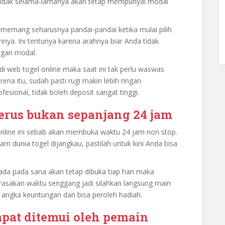
tidak selama-lamanya akan tetap mempunyai modal
ya memang seharusnya pandai-pandai ketika mulai pilih
a. Ini tentunya karena arahnya biar Anda tidak
angan modal.
i web togel online maka saat ini tak perlu waswas
a itu, sudah pasti rugi makin lebih ringan
fesional, tidak boleh deposit sangat tinggi.
terus bukan sepanjang 24 jam
l online ini sebab akan membuka waktu 24 jam non stop.
m dunia togel dijangkau, pastilah untuk kini Anda bisa
ada pada sana akan tetap dibuka tiap hari maka
erasakan waktu senggang jadi silahkan langsung main
t angka keuntungan dan bisa peroleh hadiah.
apat ditemui oleh pemain