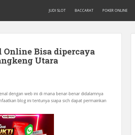
JUDI SLOT
BACCARAT
POKER ONLINE
l Online Bisa dipercaya
angkeng Utara
genal dengan web ini di mana benar-benar didalamnya
atkan blog ini tentunya siapa sich dapat permainkan