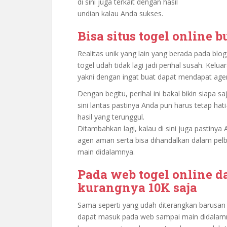
di sini juga terkait dengan hasil
undian kalau Anda sukses.
Bisa situs togel online 
Realitas unik yang lain yang berada pada bl
togel udah tidak lagi jadi perihal susah. Kelua
yakni dengan ingat buat dapat mendapat agen
Dengan begitu, perihal ini bakal bikin siapa 
sini lantas pastinya Anda pun harus tetap h
hasil yang terunggul.
Ditambahkan lagi, kalau di sini juga pastinya 
agen aman serta bisa dihandalkan dalam pel
main didalamnya.
Pada web togel online d
kurangnya 10K saja
Sama seperti yang udah diterangkan barusan d
dapat masuk pada web sampai main didalamnya