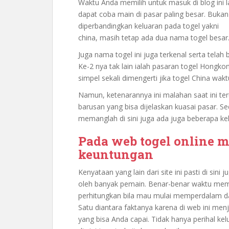
Waktu Anda memilih untuk masuk di blog ini la
dapat coba main di pasar paling besar. Bukan 
diperbandingkan keluaran pada togel yakni
china, masih tetap ada dua nama togel besar
Juga nama togel ini juga terkenal serta telah
Ke-2 nya tak lain ialah pasaran togel Hongkong
simpel sekali dimengerti jika togel China wakt
Namun, ketenarannya ini malahan saat ini t
barusan yang bisa dijelaskan kuasai pasar. Se
memanglah di sini juga ada juga beberapa kel
Pada web togel online 
keuntungan
Kenyataan yang lain dari site ini pasti di sin
oleh banyak pemain. Benar-benar waktu mem
perhitungkan bila mau mulai memperdalam dal
Satu diantara faktanya karena di web ini me
yang bisa Anda capai. Tidak hanya perihal ke