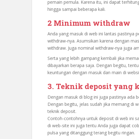
pemain pemula. Karena itu, ini dapat terhitu
hingga sampai beberapa kali.
2 Minimum withdraw
Anda yang masuk di web ini lantas pastinya 
withdraw-nya. Asumsikan karena dengan masuk
withdraw. Juga nominal withdraw-nya juga a
Serta yang lebih gampang kembali jika mema
dibayarkan berapa saja. Dengan begitu, ten
keuntungan dengan masuk dan main di website
3. Teknik deposit yang 
Dengan masuk di blog ini juga pastinya ada b
Dengan begitu, jelas sudah jika memang di w
teknik deposit.
Contoh-contohnya untuk deposit di web ini sa
di web-site ini juga tentu Anda juga dapat c
pulsa yang ditanggung terang begitu ringan.