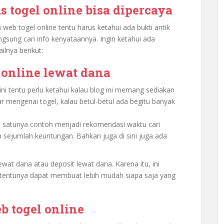
us togel online bisa dipercaya
eb togel online tentu harus ketahui ada bukti antik
angsung cari info kenyataannya. Ingin ketahui ada
ilnya berikut:
l online lewat dana
ini tentu perlu ketahui kalau blog ini memang sediakan
r mengenai togel, kalau betul-betul ada begitu banyak
alah satunya contoh menjadi rekomendasi waktu cari
 sejumlah keuntungan. Bahkan juga di sini juga ada
lewat dana atau deposit lewat dana. Karena itu, ini
tentunya dapat membuat lebih mudah siapa saja yang
b togel online