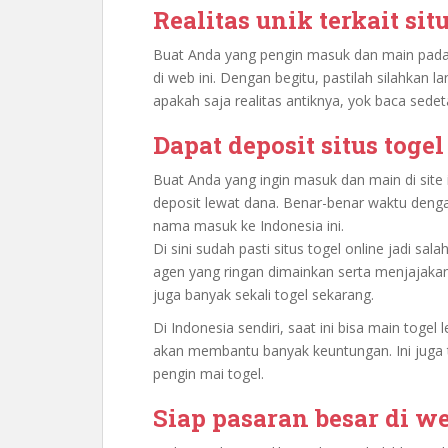
Realitas unik terkait sit
Buat Anda yang pengin masuk dan main pada w
di web ini. Dengan begitu, pastilah silahkan l
apakah saja realitas antiknya, yok baca sedeta
Dapat deposit situs toge
Buat Anda yang ingin masuk dan main di site 
deposit lewat dana. Benar-benar waktu denga
nama masuk ke Indonesia ini.
Di sini sudah pasti situs togel online jadi s
agen yang ringan dimainkan serta menjajakan
juga banyak sekali togel sekarang.
Di Indonesia sendiri, saat ini bisa main togel 
akan membantu banyak keuntungan. Ini juga 
pengin mai togel.
Siap pasaran besar di we