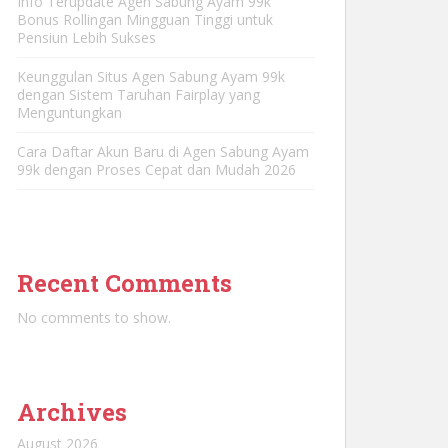
Info Terupdate Agen Sabung Ayam 99k
Bonus Rollingan Mingguan Tinggi untuk
Pensiun Lebih Sukses
Keunggulan Situs Agen Sabung Ayam 99k
dengan Sistem Taruhan Fairplay yang
Menguntungkan
Cara Daftar Akun Baru di Agen Sabung Ayam
99k dengan Proses Cepat dan Mudah 2026
Recent Comments
No comments to show.
Archives
August 2026