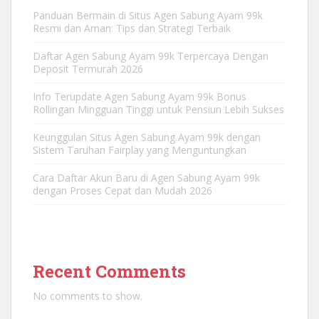
Panduan Bermain di Situs Agen Sabung Ayam 99k
Resmi dan Aman: Tips dan Strategi Terbaik
Daftar Agen Sabung Ayam 99k Terpercaya Dengan
Deposit Termurah 2026
Info Terupdate Agen Sabung Ayam 99k Bonus
Rollingan Mingguan Tinggi untuk Pensiun Lebih Sukses
Keunggulan Situs Agen Sabung Ayam 99k dengan
Sistem Taruhan Fairplay yang Menguntungkan
Cara Daftar Akun Baru di Agen Sabung Ayam 99k
dengan Proses Cepat dan Mudah 2026
Recent Comments
No comments to show.