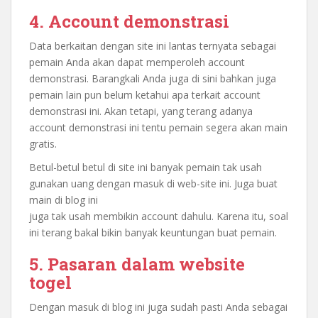
4. Account demonstrasi
Data berkaitan dengan site ini lantas ternyata sebagai
pemain Anda akan dapat memperoleh account
demonstrasi. Barangkali Anda juga di sini bahkan juga
pemain lain pun belum ketahui apa terkait account
demonstrasi ini. Akan tetapi, yang terang adanya
account demonstrasi ini tentu pemain segera akan main
gratis.
Betul-betul betul di site ini banyak pemain tak usah
gunakan uang dengan masuk di web-site ini. Juga buat
main di blog ini
juga tak usah membikin account dahulu. Karena itu, soal
ini terang bakal bikin banyak keuntungan buat pemain.
5. Pasaran dalam website
togel
Dengan masuk di blog ini juga sudah pasti Anda sebagai