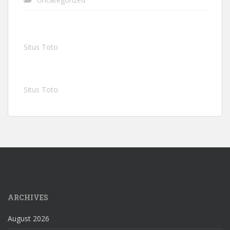
Situs Toto
Situs Toto
ARCHIVES
August 2026