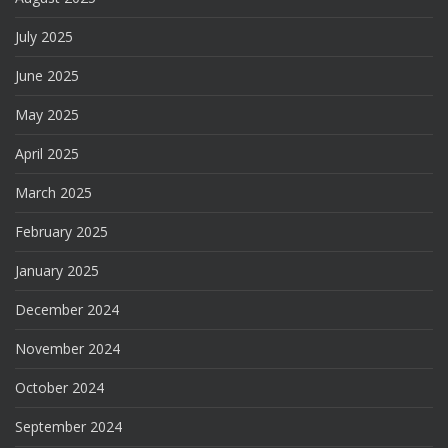
July 2025
June 2025
May 2025
April 2025
March 2025
February 2025
January 2025
December 2024
November 2024
October 2024
September 2024