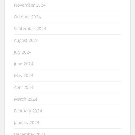
November 2024
October 2024
September 2024
August 2024
July 2024
June 2024
May 2024
April 2024
March 2024
February 2024
January 2024
December 2023