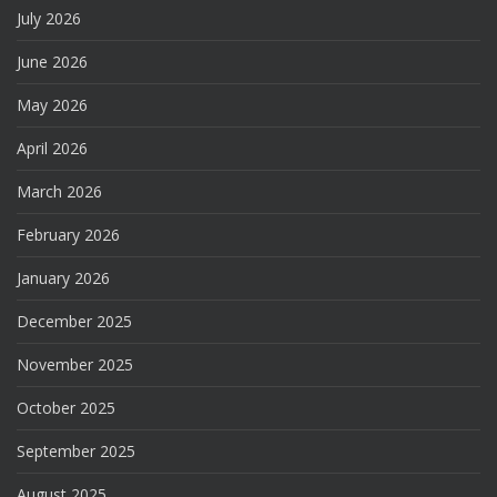
July 2026
June 2026
May 2026
April 2026
March 2026
February 2026
January 2026
December 2025
November 2025
October 2025
September 2025
August 2025