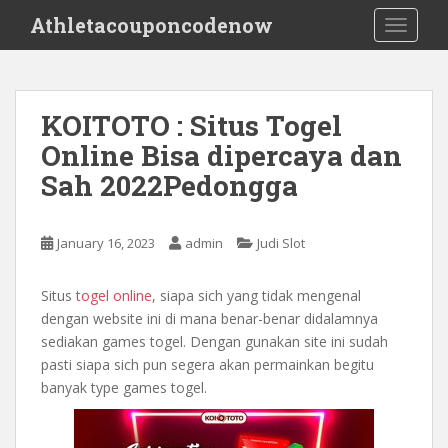
S
Athletacouponcodenow
TOGGLE
k
i
p
t
KOITOTO : Situs Togel
o
Online Bisa dipercaya dan
m
a
Sah 2022Pedongga
i
n
c
January 16, 2023
admin
Judi Slot
o
n
Situs
togel online
, siapa sich yang tidak mengenal
t
dengan website ini di mana benar-benar didalamnya
e
sediakan games togel. Dengan gunakan site ini sudah
n
pasti siapa sich pun segera akan permainkan begitu
t
banyak type games togel.