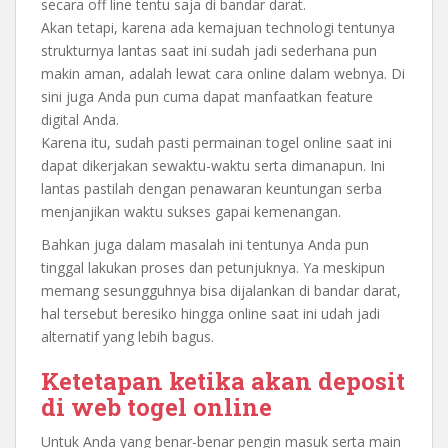
secara off line tentu saja di bandar darat.
Akan tetapi, karena ada kemajuan technologi tentunya
strukturnya lantas saat ini sudah jadi sederhana pun
makin aman, adalah lewat cara online dalam webnya. Di
sini juga Anda pun cuma dapat manfaatkan feature
digital Anda.
Karena itu, sudah pasti permainan togel online saat ini
dapat dikerjakan sewaktu-waktu serta dimanapun. Ini
lantas pastilah dengan penawaran keuntungan serba
menjanjikan waktu sukses gapai kemenangan.
Bahkan juga dalam masalah ini tentunya Anda pun
tinggal lakukan proses dan petunjuknya. Ya meskipun
memang sesungguhnya bisa dijalankan di bandar darat,
hal tersebut beresiko hingga online saat ini udah jadi
alternatif yang lebih bagus.
Ketetapan ketika akan deposit
di web togel online
Untuk Anda yang benar-benar pengin masuk serta main