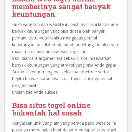
memberinya sangat banyak
keuntungan
Bukti yang lain dari website ini pastilah di sini lantas ada
banyak keuntungan yang bisa dirasa oleh banyak
pemain. Betul-betul waktu mengupas perihal
keuntungan, pastilah Anda butuh perhitungkan bila mau
mulai menjalani pada website togel ini.
Satu diantara argumennya sebab di site ini tawarkan
banyak keuntungan yang atraktif yang bisa Anda gapai.
Bukan sekedar mengenai keluasaan metode serta
begitu banyak sarananya saja, tapi di sini juga terkait
dengan hasil
undian bila Anda sukses.
Bisa situs togel online
bukanlah hal susah
Kenyataan unik yang lain yang berada pada website ini
pastinya memanglah buat dapat mendapati situs togel