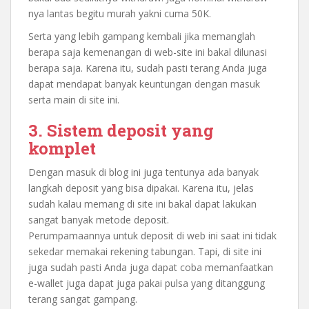
nya lantas begitu murah yakni cuma 50K.
Serta yang lebih gampang kembali jika memanglah
berapa saja kemenangan di web-site ini bakal dilunasi
berapa saja. Karena itu, sudah pasti terang Anda juga
dapat mendapat banyak keuntungan dengan masuk
serta main di site ini.
3. Sistem deposit yang
komplet
Dengan masuk di blog ini juga tentunya ada banyak
langkah deposit yang bisa dipakai. Karena itu, jelas
sudah kalau memang di site ini bakal dapat lakukan
sangat banyak metode deposit.
Perumpamaannya untuk deposit di web ini saat ini tidak
sekedar memakai rekening tabungan. Tapi, di site ini
juga sudah pasti Anda juga dapat coba memanfaatkan
e-wallet juga dapat juga pakai pulsa yang ditanggung
terang sangat gampang.