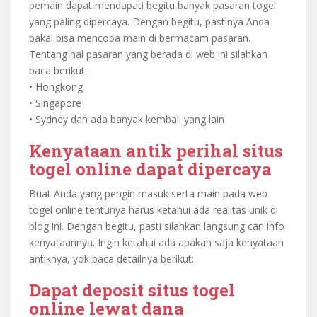
pemain dapat mendapati begitu banyak pasaran togel
yang paling dipercaya. Dengan begitu, pastinya Anda
bakal bisa mencoba main di bermacam pasaran.
Tentang hal pasaran yang berada di web ini silahkan
baca berikut:
• Hongkong
• Singapore
• Sydney dan ada banyak kembali yang lain
Kenyataan antik perihal situs
togel online dapat dipercaya
Buat Anda yang pengin masuk serta main pada web
togel online tentunya harus ketahui ada realitas unik di
blog ini. Dengan begitu, pasti silahkan langsung cari info
kenyataannya. Ingin ketahui ada apakah saja kenyataan
antiknya, yok baca detailnya berikut:
Dapat deposit situs togel
online lewat dana