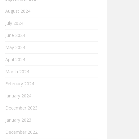
August 2024
July 2024
June 2024
May 2024
April 2024
March 2024
February 2024
January 2024
December 2023
January 2023
December 2022