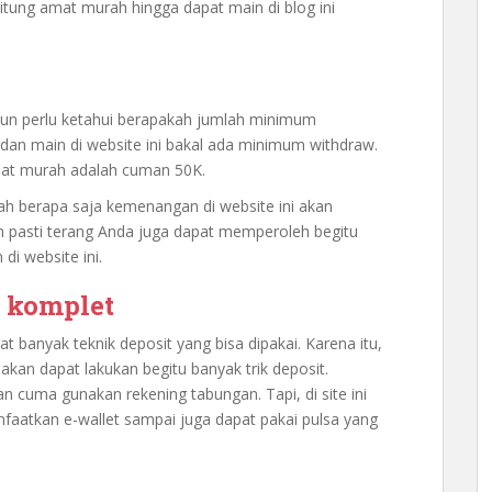
itung amat murah hingga dapat main di blog ini
 pun perlu ketahui berapakah jumlah minimum
dan main di website ini bakal ada minimum withdraw.
mat murah adalah cuman 50K.
lah berapa saja kemenangan di website ini akan
h pasti terang Anda juga dapat memperoleh begitu
i website ini.
g komplet
t banyak teknik deposit yang bisa dipakai. Karena itu,
akan dapat lakukan begitu banyak trik deposit.
kan cuma gunakan rekening tabungan. Tapi, di site ini
faatkan e-wallet sampai juga dapat pakai pulsa yang