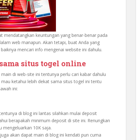
dapat mendatangkan keuntungan yang benar-benar pada
 dalam web manapun. Akan tetapi, buat Anda yang
 baiknya mencari info mengenai website ini dahulu.
sama situs togel online
ain di web-site ini tentunya perlu cari kabar dahulu
 mau ketahui lebih dekat sama situs togel ini tentu
awah ini:
entunya di blog ini lantas silahkan mulai deposit
tahui berapakah minimum deposit di site ini. Renungkan
u mengeluarkan 10K saja.
juga akan dapat main di blog ini kendati pun cuma