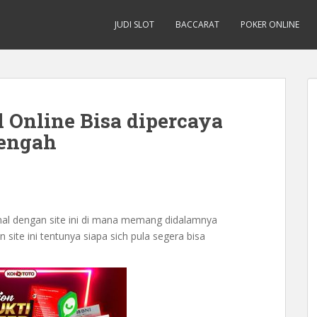
JUDI SLOT
BACCARAT
POKER ONLINE
l Online Bisa dipercaya
Tengah
enal dengan site ini di mana memang didalamnya
ite ini tentunya siapa sich pula segera bisa