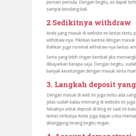
pemain pemula. Dengan begitu, ini dapat terh
sampai berulang-kali.
2 Sedikitnya withdraw
Anda yang masuk di website ini lantas tentu
withdraw-nya. Pikirkan karena dengan masuk 
Bahkan juga nominal withdraw-nya lantas a
Serta yang lebih ringan kembali jika memang
dibayarkan berapa saja. Dengan begitu, suda
banyak keuntungan dengan masuk serta main d
3. Langkah deposit yan
Dengan masuk di web ini juga tentu ada sanga
jelas sudah kalau memang di website ini juga 
Misalnya untuk deposit di blog ini saat ini bu
lantas tentunya Anda juga dapat coba meman
ditanggung terang begitu ringan.