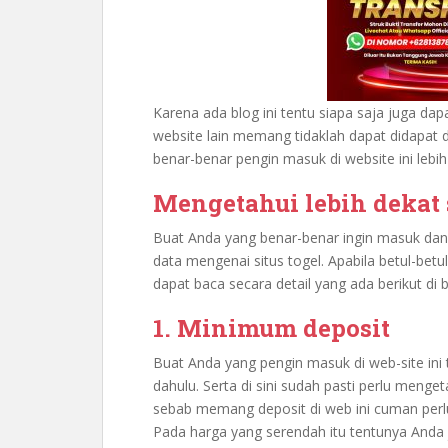
Karena ada blog ini tentu siapa saja juga 
website lain memang tidaklah dapat didapat
benar-benar pengin masuk di website ini lebih
Mengetahui lebih dekat 
Buat Anda yang benar-benar ingin masuk dan m
data mengenai situs togel. Apabila betul-betul
dapat baca secara detail yang ada berikut di b
1. Minimum deposit
Buat Anda yang pengin masuk di web-site ini t
dahulu. Serta di sini sudah pasti perlu menge
sebab memang deposit di web ini cuman perl
Pada harga yang serendah itu tentunya Anda 