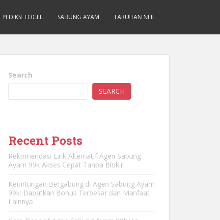
PEDIKSI TOGEL
SABUNG AYAM
TARUHAN NHL
Search
SEARCH
Recent Posts
Rekomendasi Link Alternatif Agen Sabung
Ayam 99k Akses Cepat Tanpa Blokir
Keuntungan Bergabung di Agen Sabung Ayam
99k: Dapatkan Bonus Terbesar dan Manfaat
Lainnya