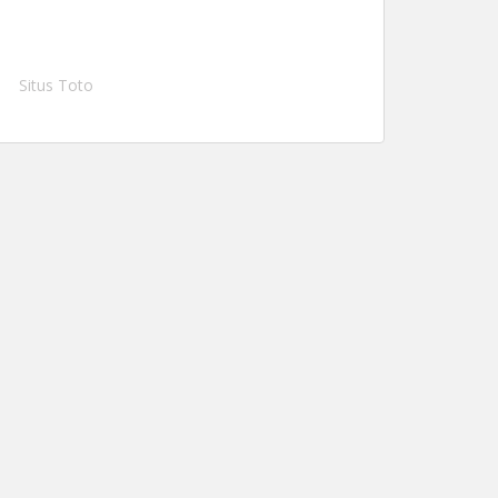
Situs Toto