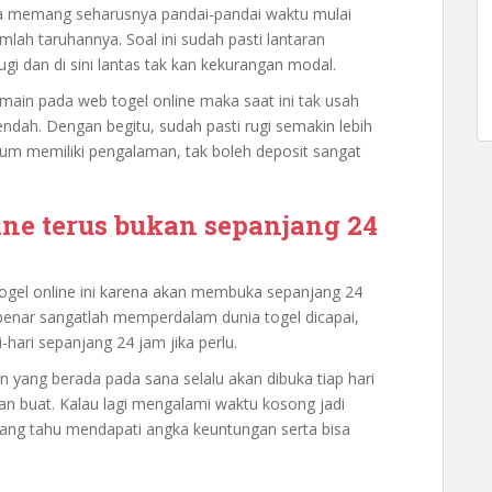
nya memang seharusnya pandai-pandai waktu mulai
h taruhannya. Soal ini sudah pasti lantaran
i dan di sini lantas tak kan kekurangan modal.
ain pada web togel online maka saat ini tak usah
ndah. Dengan begitu, sudah pasti rugi semakin lebih
lum memiliki pengalaman, tak boleh deposit sangat
ine terus bukan sepanjang 24
 togel online ini karena akan membuka sepanjang 24
-benar sangatlah memperdalam dunia togel dicapai,
-hari sepanjang 24 jam jika perlu.
 yang berada pada sana selalu akan dibuka tiap hari
n buat. Kalau lagi mengalami waktu kosong jadi
a yang tahu mendapati angka keuntungan serta bisa