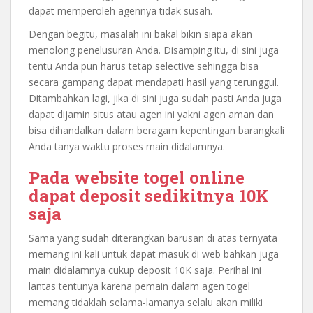
dapat memperoleh agennya tidak susah.
Dengan begitu, masalah ini bakal bikin siapa akan
menolong penelusuran Anda. Disamping itu, di sini juga
tentu Anda pun harus tetap selective sehingga bisa
secara gampang dapat mendapati hasil yang terunggul.
Ditambahkan lagi, jika di sini juga sudah pasti Anda juga
dapat dijamin situs atau agen ini yakni agen aman dan
bisa dihandalkan dalam beragam kepentingan barangkali
Anda tanya waktu proses main didalamnya.
Pada website togel online
dapat deposit sedikitnya 10K
saja
Sama yang sudah diterangkan barusan di atas ternyata
memang ini kali untuk dapat masuk di web bahkan juga
main didalamnya cukup deposit 10K saja. Perihal ini
lantas tentunya karena pemain dalam agen togel
memang tidaklah selama-lamanya selalu akan miliki