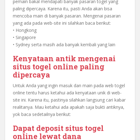
pemain bakal mendapati banyak pasaran togel yang
paling dipercaya. Karena itu, pasti Anda akan bisa
mencoba main di banyak pasaran. Mengenai pasaran
yang ada pada web-site ini silahkan baca berikut:
• Hongkong
• Singapore
• Sydney serta masih ada banyak kembali yang lain
Kenyataan antik mengenai
situs togel online paling
dipercaya
Untuk Anda yang ingin masuk dan main pada web togel
online tentu harus ketahui ada kenyataan unik di web-
site ini. Karena itu, pastinya silahkan langsung cari kabar
realitanya. Mau ketahui ada apakah saja bukti antiknya,
yok baca sedetailnya berikut:
Dapat deposit situs togel
online lewat dana