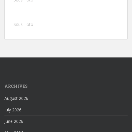
Situs Toto
ARCHIVES
August 2026
July 2026
June 2026