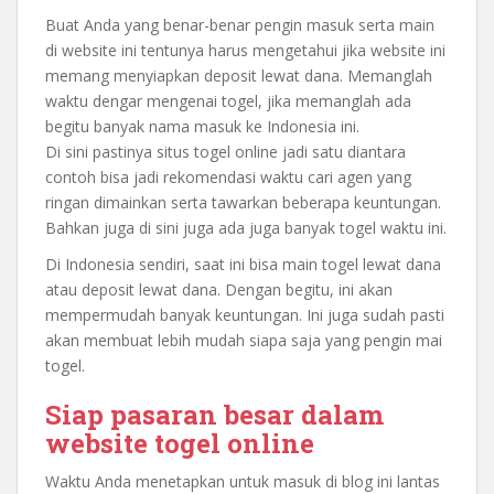
Buat Anda yang benar-benar pengin masuk serta main
di website ini tentunya harus mengetahui jika website ini
memang menyiapkan deposit lewat dana. Memanglah
waktu dengar mengenai togel, jika memanglah ada
begitu banyak nama masuk ke Indonesia ini.
Di sini pastinya situs togel online jadi satu diantara
contoh bisa jadi rekomendasi waktu cari agen yang
ringan dimainkan serta tawarkan beberapa keuntungan.
Bahkan juga di sini juga ada juga banyak togel waktu ini.
Di Indonesia sendiri, saat ini bisa main togel lewat dana
atau deposit lewat dana. Dengan begitu, ini akan
mempermudah banyak keuntungan. Ini juga sudah pasti
akan membuat lebih mudah siapa saja yang pengin mai
togel.
Siap pasaran besar dalam
website togel online
Waktu Anda menetapkan untuk masuk di blog ini lantas