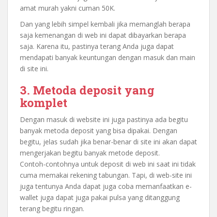
amat murah yakni cuman 50K.
Dan yang lebih simpel kembali jika memanglah berapa
saja kemenangan di web ini dapat dibayarkan berapa
saja. Karena itu, pastinya terang Anda juga dapat
mendapati banyak keuntungan dengan masuk dan main
di site ini.
3. Metoda deposit yang
komplet
Dengan masuk di website ini juga pastinya ada begitu
banyak metoda deposit yang bisa dipakai. Dengan
begitu, jelas sudah jika benar-benar di site ini akan dapat
mengerjakan begitu banyak metode deposit.
Contoh-contohnya untuk deposit di web ini saat ini tidak
cuma memakai rekening tabungan. Tapi, di web-site ini
juga tentunya Anda dapat juga coba memanfaatkan e-
wallet juga dapat juga pakai pulsa yang ditanggung
terang begitu ringan.