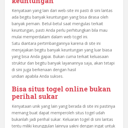
keuntungan
Kenyataan yang lain dari web-site ini pasti di sini lantas
ada begitu banyak keuntungan yang bisa dirasa oleh
banyak pemain. Betul-betul saat mengulas terkait
keuntungan, pasti Anda perlu perhitungkan bila mau
mulai memperdalam dalam web togel ini.
Satu diantara pertimbangannya karena di site ini
menjajakan begitu banyak keuntungan yang luar biasa
yang bisa Anda gapai. Bukan cuma terkait keluasaan
struktur dan begitu banyak layanannya saja, akan tetapi
di sini juga berkenaan dengan hasil
undian apabila Anda sukses.
Bisa situs togel online bukan
perihal sukar
Kenyataan unik yang lain yang berada di site ini pastinya
memang buat dapat memperoleh situs togel udah
bukanlah jadi perihal sukar. Keluaran togel di sini lantas
tentu miliki keunggulan lainnya yakni dengan ingat untuk