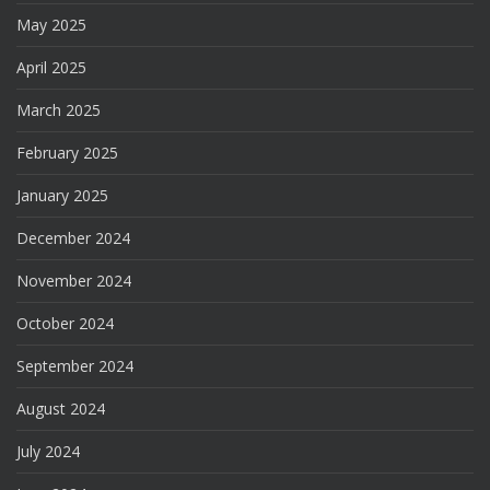
May 2025
April 2025
March 2025
February 2025
January 2025
December 2024
November 2024
October 2024
September 2024
August 2024
July 2024