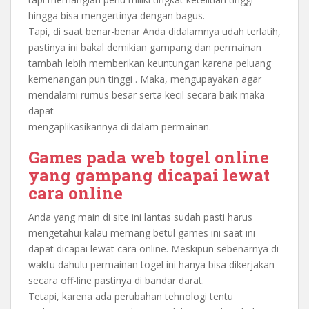
hingga bisa mengertinya dengan bagus.
Tapi, di saat benar-benar Anda didalamnya udah terlatih,
pastinya ini bakal demikian gampang dan permainan
tambah lebih memberikan keuntungan karena peluang
kemenangan pun tinggi . Maka, mengupayakan agar
mendalami rumus besar serta kecil secara baik maka
dapat
mengaplikasikannya di dalam permainan.
Games pada web togel online
yang gampang dicapai lewat
cara online
Anda yang main di site ini lantas sudah pasti harus
mengetahui kalau memang betul games ini saat ini
dapat dicapai lewat cara online. Meskipun sebenarnya di
waktu dahulu permainan togel ini hanya bisa dikerjakan
secara off-line pastinya di bandar darat.
Tetapi, karena ada perubahan tehnologi tentu