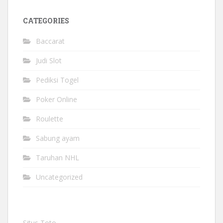
CATEGORIES
Baccarat
Judi Slot
Pediksi Togel
Poker Online
Roulette
Sabung ayam
Taruhan NHL
Uncategorized
Situs Toto