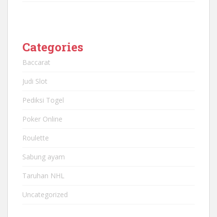
Categories
Baccarat
Judi Slot
Pediksi Togel
Poker Online
Roulette
Sabung ayam
Taruhan NHL
Uncategorized