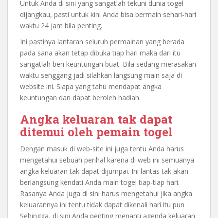
Untuk Anda di sini yang sangatlah tekuni dunia togel
dijangkau, pasti untuk kini Anda bisa bermain sehari-hari
waktu 24 jam bila penting.
Ini pastinya lantaran seluruh permainan yang berada
pada sana akan tetap dibuka tiap hari maka dari itu
sangatlah beri keuntungan buat. Bila sedang merasakan
waktu senggang jadi silahkan langsung main saja di
website ini. Siapa yang tahu mendapat angka
keuntungan dan dapat beroleh hadiah.
Angka keluaran tak dapat
ditemui oleh pemain togel
Dengan masuk di web-site ini juga tentu Anda harus
mengetahui sebuah perihal karena di web ini semuanya
angka keluaran tak dapat dijumpai. Ini lantas tak akan
berlangsung kendati Anda main togel tiap-tiap hari.
Rasanya Anda juga di sini harus mengetahui jika angka
keluarannya ini tentu tidak dapat dikenali hari itu pun .
Sehingga, di sini Anda penting menanti agenda keluaran