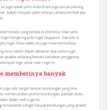
i juga sudah pasti Anda di sini juga punyai peluang
ar. Bukan menjadi salah satunya rahasia kembali jika
ah
telah berada yang berada di Indonesia telah lama
 togel Hongkong pula togel Singapore. Dari info di
 jika togel China waktu ini juga mulai termashyur.
ang terus belum dapat taklukkan dua nama togel
Dan apabila sekarang berkata berkaitan penggemar,
kelompok ingin untuk main togel ini.
ine memberinya banyak
sini juga ada sangat banyak keuntungan yang bisa
ktu membicarakan perihal keuntungan, pastilah Anda
alam dalam web togel ini.
g ini tawarkan sangat banyak keuntungan yang atraktif