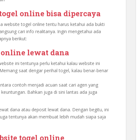
 togel online bisa dipercaya
website togel online tentu harus ketahui ada bukti
n langsung cari info realitanya. Ingin mengetahui ada
apnya berikut:
l online lewat dana
site ini tentunya perlu ketahui kalau website ini
emang saat dengar perihal togel, kalau benar-benar
diantara contoh menjadi acuan saat cari agen yang
euntungan. Bahkan juga di sini lantas ada juga
 lewat dana atau deposit lewat dana. Dengan begitu, ini
uga tentunya akan membuat lebih mudah siapa saja
site togel online