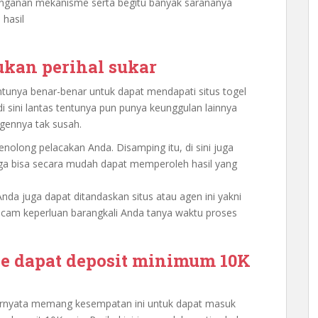
eringanan mekanisme serta begitu banyak sarananya
 hasil
bukan perihal sukar
tentunya benar-benar untuk dapat mendapati situs togel
 di sini lantas tentunya pun punya keunggulan lainnya
gennya tak susah.
enolong pelacakan Anda. Disamping itu, di sini juga
gga bisa secara mudah dapat memperoleh hasil yang
 Anda juga dapat ditandaskan situs atau agen ini yakni
cam keperluan barangkali Anda tanya waktu proses
ne dapat deposit minimum 10K
ternyata memang kesempatan ini untuk dapat masuk