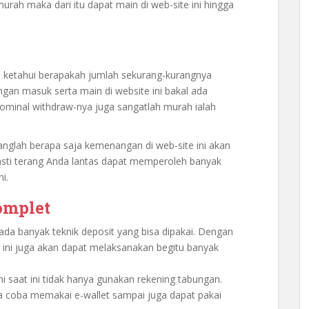
murah maka dari itu dapat main di web-site ini hingga
lu ketahui berapakah jumlah sekurang-kurangnya
n masuk serta main di website ini bakal ada
ominal withdraw-nya juga sangatlah murah ialah
glah berapa saja kemenangan di web-site ini akan
pasti terang Anda lantas dapat memperoleh banyak
i.
omplet
ada banyak teknik deposit yang bisa dipakai. Dengan
e ini juga akan dapat melaksanakan begitu banyak
i saat ini tidak hanya gunakan rekening tabungan.
uga coba memakai e-wallet sampai juga dapat pakai