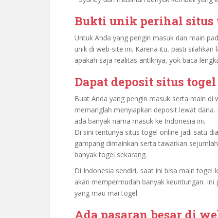
Bukti unik perihal situs
Untuk Anda yang pengin masuk dan main pada 
unik di web-site ini. Karena itu, pasti silahka
apakah saja realitas antiknya, yok baca lengk
Dapat deposit situs toge
Buat Anda yang pengin masuk serta main di web
memanglah menyiapkan deposit lewat dana. M
ada banyak nama masuk ke Indonesia ini.
Di sini tentunya situs togel online jadi satu 
gampang dimainkan serta tawarkan sejumlah k
banyak togel sekarang.
Di Indonesia sendiri, saat ini bisa main togel
akan mempermudah banyak keuntungan. Ini j
yang mau mai togel.
Ada pasaran besar di web