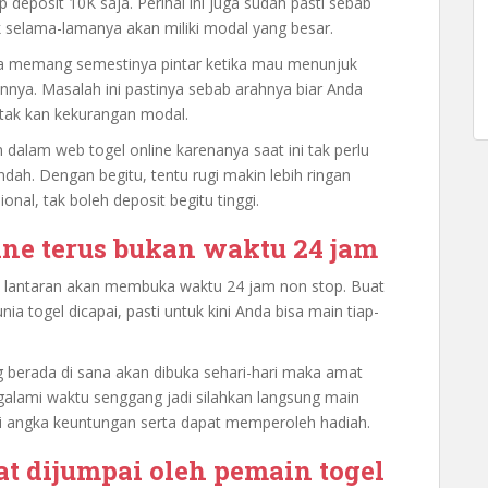
eposit 10K saja. Perihal ini juga sudah pasti sebab
 selama-lamanya akan miliki modal yang besar.
anya memang semestinya pintar ketika mau menunjuk
ya. Masalah ini pastinya sebab arahnya biar Anda
a tak kan kekurangan modal.
dalam web togel online karenanya saat ini tak perlu
dah. Dengan begitu, tentu rugi makin lebih ringan
onal, tak boleh deposit begitu tinggi.
ine terus bukan waktu 24 jam
e ini lantaran akan membuka waktu 24 jam non stop. Buat
nia togel dicapai, pasti untuk kini Anda bisa main tiap-
 berada di sana akan dibuka sehari-hari maka amat
alami waktu senggang jadi silahkan langsung main
ati angka keuntungan serta dapat memperoleh hadiah.
t dijumpai oleh pemain togel