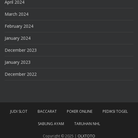
April 2024
March 2024
February 2024
January 2024
December 2023
January 2023
December 2022
JUDI SLOT
BACCARAT
POKER ONLINE
PEDIKSI TOGEL
SABUNG AYAM
TARUHAN NHL
Copyright © 2025 |
OLXTOTO