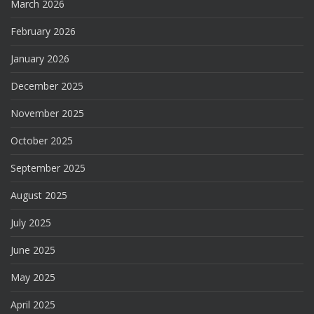
March 2026
February 2026
January 2026
December 2025
November 2025
October 2025
September 2025
August 2025
July 2025
June 2025
May 2025
April 2025