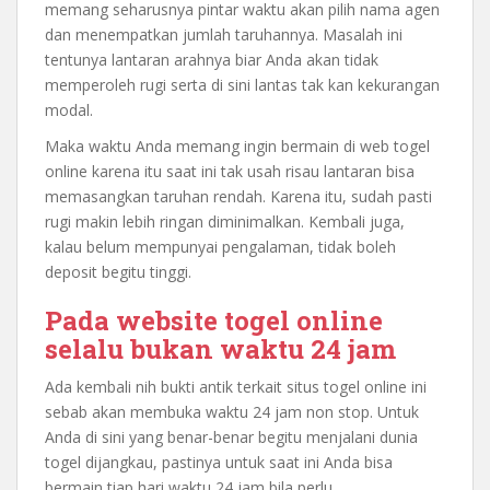
memang seharusnya pintar waktu akan pilih nama agen
dan menempatkan jumlah taruhannya. Masalah ini
tentunya lantaran arahnya biar Anda akan tidak
memperoleh rugi serta di sini lantas tak kan kekurangan
modal.
Maka waktu Anda memang ingin bermain di web togel
online karena itu saat ini tak usah risau lantaran bisa
memasangkan taruhan rendah. Karena itu, sudah pasti
rugi makin lebih ringan diminimalkan. Kembali juga,
kalau belum mempunyai pengalaman, tidak boleh
deposit begitu tinggi.
Pada website togel online
selalu bukan waktu 24 jam
Ada kembali nih bukti antik terkait situs togel online ini
sebab akan membuka waktu 24 jam non stop. Untuk
Anda di sini yang benar-benar begitu menjalani dunia
togel dijangkau, pastinya untuk saat ini Anda bisa
bermain tiap hari waktu 24 jam bila perlu.