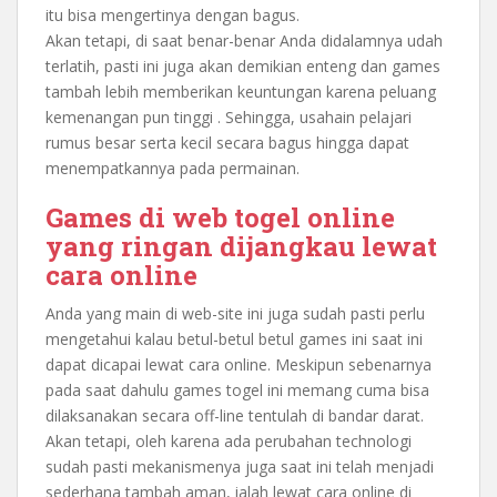
itu bisa mengertinya dengan bagus.
Akan tetapi, di saat benar-benar Anda didalamnya udah
terlatih, pasti ini juga akan demikian enteng dan games
tambah lebih memberikan keuntungan karena peluang
kemenangan pun tinggi . Sehingga, usahain pelajari
rumus besar serta kecil secara bagus hingga dapat
menempatkannya pada permainan.
Games di web togel online
yang ringan dijangkau lewat
cara online
Anda yang main di web-site ini juga sudah pasti perlu
mengetahui kalau betul-betul betul games ini saat ini
dapat dicapai lewat cara online. Meskipun sebenarnya
pada saat dahulu games togel ini memang cuma bisa
dilaksanakan secara off-line tentulah di bandar darat.
Akan tetapi, oleh karena ada perubahan technologi
sudah pasti mekanismenya juga saat ini telah menjadi
sederhana tambah aman, ialah lewat cara online di