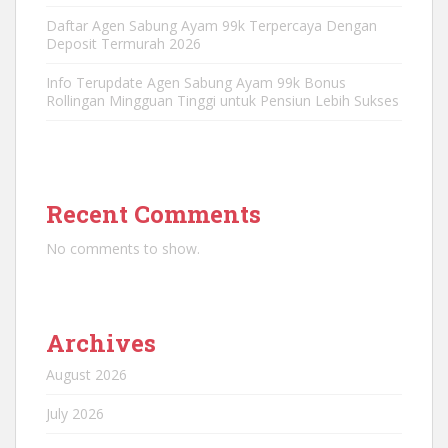
Daftar Agen Sabung Ayam 99k Terpercaya Dengan
Deposit Termurah 2026
Info Terupdate Agen Sabung Ayam 99k Bonus
Rollingan Mingguan Tinggi untuk Pensiun Lebih Sukses
Recent Comments
No comments to show.
Archives
August 2026
July 2026