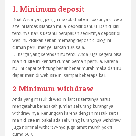
1. Minimum deposit
Buat Anda yang pengin masuk di site ini pastinya di web-
site ini lantas silahkan mulai deposit dahulu. Dan di sini
tentunya harus ketahui berapakah sedikitnya deposit di
web ini. Pikirkan sebab memang deposit di blog ini
cuman perlu mengeluarkan 10K saja.
Di harga yang serendah itu tentu Anda juga segera bisa
main di site ini kendati cuman pemain pemula. Karena
itu, ini dapat terhitung benar-benar murah maka dari itu
dapat main di web-site ini sampai beberapa kali.
2 Minimum withdraw
Anda yang masuk di web ini lantas tentunya harus
mengetahui berapakah jumlah sekurang-kurangnya
withdraw-nya. Renungkan karena dengan masuk serta
main di site ini bakal ada sekurang-kurangnya withdraw.
Juga nominal withdraw-nya juga amat murah yakni
cuma 50K.