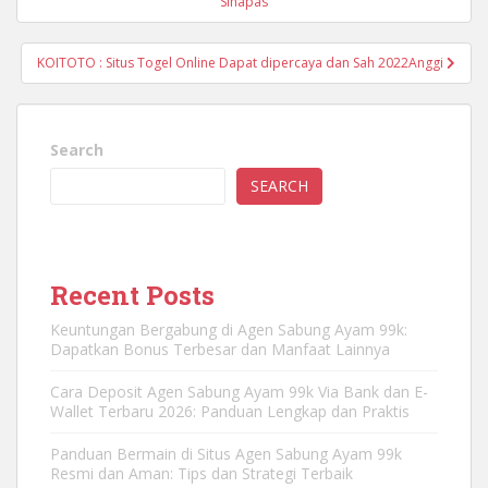
navigation
Sihapas
KOITOTO : Situs Togel Online Dapat dipercaya dan Sah 2022Anggi
Search
SEARCH
Recent Posts
Keuntungan Bergabung di Agen Sabung Ayam 99k:
Dapatkan Bonus Terbesar dan Manfaat Lainnya
Cara Deposit Agen Sabung Ayam 99k Via Bank dan E-
Wallet Terbaru 2026: Panduan Lengkap dan Praktis
Panduan Bermain di Situs Agen Sabung Ayam 99k
Resmi dan Aman: Tips dan Strategi Terbaik