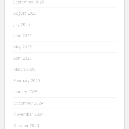
September 2025
August 2025
July 2025
June 2025
May 2025
April 2025
March 2025
February 2025
January 2025
December 2024
November 2024
October 2024