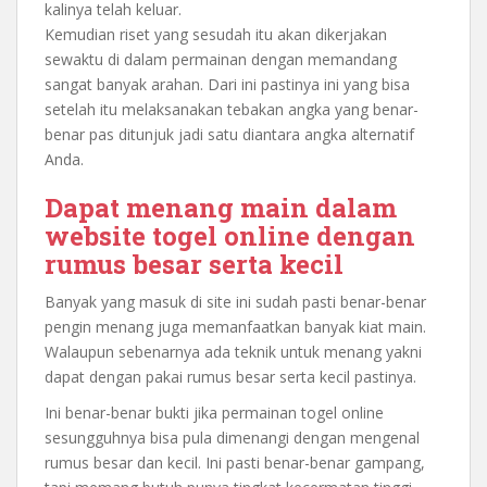
kalinya telah keluar.
Kemudian riset yang sesudah itu akan dikerjakan
sewaktu di dalam permainan dengan memandang
sangat banyak arahan. Dari ini pastinya ini yang bisa
setelah itu melaksanakan tebakan angka yang benar-
benar pas ditunjuk jadi satu diantara angka alternatif
Anda.
Dapat menang main dalam
website togel online dengan
rumus besar serta kecil
Banyak yang masuk di site ini sudah pasti benar-benar
pengin menang juga memanfaatkan banyak kiat main.
Walaupun sebenarnya ada teknik untuk menang yakni
dapat dengan pakai rumus besar serta kecil pastinya.
Ini benar-benar bukti jika permainan togel online
sesungguhnya bisa pula dimenangi dengan mengenal
rumus besar dan kecil. Ini pasti benar-benar gampang,