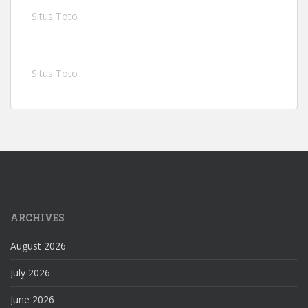
Situs Toto
Situs Toto
ARCHIVES
August 2026
July 2026
June 2026