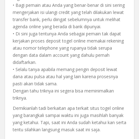
• Bagi pemain atau Anda yang benar-benar di sini sering
mengerjakan isi ulangi credit yang telah dilakukan lewat
transfer bank, perlu diingat sebelumnya untuk melihat
agenda online yang berada di bank dipunyai.
• Di sini juga tentunya Anda sebagai pemain tak dapat
kerjakan proses deposit togel online memakai rekening
atau nomor telephone yang rupanya tidak serupa
dengan data dalam account yang dahulu pernah
didaftarkan.
• Selalu tanya apabila memang pengin deposit lewat
dana atau pulsa atau hal yang lain karena prosesnya
pasti akan tidak sama.
Dengan tahu triknya ini segera bisa meminimalkan
triknya.
Demikianlah tadi berkaitan apa terkait situs togel online
yang barangkali sampai waktu ini juga masihlah banyak
yang ketahui. Tapi, saat ini Anda sudah ketahui kan serta
tentu silahkan langsung masuk saat ini saja.