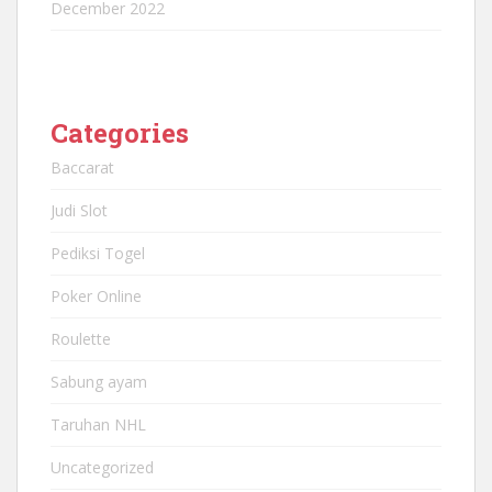
December 2022
Categories
Baccarat
Judi Slot
Pediksi Togel
Poker Online
Roulette
Sabung ayam
Taruhan NHL
Uncategorized