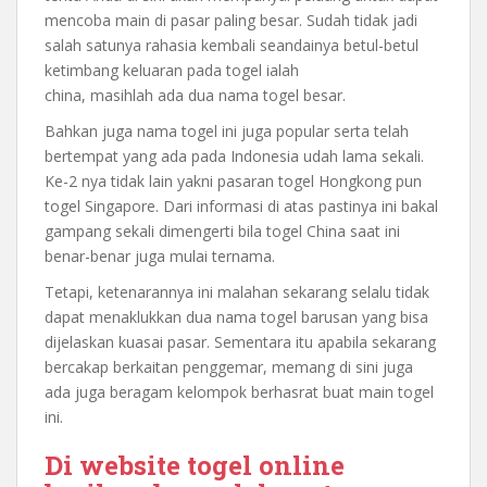
mencoba main di pasar paling besar. Sudah tidak jadi
salah satunya rahasia kembali seandainya betul-betul
ketimbang keluaran pada togel ialah
china, masihlah ada dua nama togel besar.
Bahkan juga nama togel ini juga popular serta telah
bertempat yang ada pada Indonesia udah lama sekali.
Ke-2 nya tidak lain yakni pasaran togel Hongkong pun
togel Singapore. Dari informasi di atas pastinya ini bakal
gampang sekali dimengerti bila togel China saat ini
benar-benar juga mulai ternama.
Tetapi, ketenarannya ini malahan sekarang selalu tidak
dapat menaklukkan dua nama togel barusan yang bisa
dijelaskan kuasai pasar. Sementara itu apabila sekarang
bercakap berkaitan penggemar, memang di sini juga
ada juga beragam kelompok berhasrat buat main togel
ini.
Di website togel online