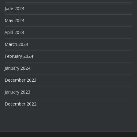
June 2024
May 2024
April 2024
March 2024
February 2024
January 2024
December 2023
January 2023
December 2022