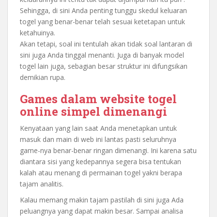
Sehingga, di sini Anda penting tunggu skedul keluaran
togel yang benar-benar telah sesuai ketetapan untuk
ketahuinya.
Akan tetapi, soal ini tentulah akan tidak soal lantaran di
sini juga Anda tinggal menanti. Juga di banyak model
togel lain juga, sebagian besar struktur ini difungsikan
demikian rupa.
Games dalam website togel
online simpel dimenangi
Kenyataan yang lain saat Anda menetapkan untuk
masuk dan main di web ini lantas pasti seluruhnya
game-nya benar-benar ringan dimenangi. Ini karena satu
diantara sisi yang kedepannya segera bisa tentukan
kalah atau menang di permainan togel yakni berapa
tajam analitis.
Kalau memang makin tajam pastilah di sini juga Ada
peluangnya yang dapat makin besar. Sampai analisa