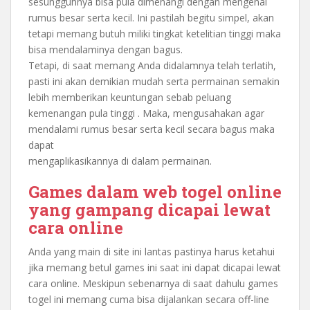
sesungguhnya bisa pula dimenangi dengan mengenal
rumus besar serta kecil. Ini pastilah begitu simpel, akan
tetapi memang butuh miliki tingkat ketelitian tinggi maka
bisa mendalaminya dengan bagus.
Tetapi, di saat memang Anda didalamnya telah terlatih,
pasti ini akan demikian mudah serta permainan semakin
lebih memberikan keuntungan sebab peluang
kemenangan pula tinggi . Maka, mengusahakan agar
mendalami rumus besar serta kecil secara bagus maka
dapat
mengaplikasikannya di dalam permainan.
Games dalam web togel online
yang gampang dicapai lewat
cara online
Anda yang main di site ini lantas pastinya harus ketahui
jika memang betul games ini saat ini dapat dicapai lewat
cara online. Meskipun sebenarnya di saat dahulu games
togel ini memang cuma bisa dijalankan secara off-line