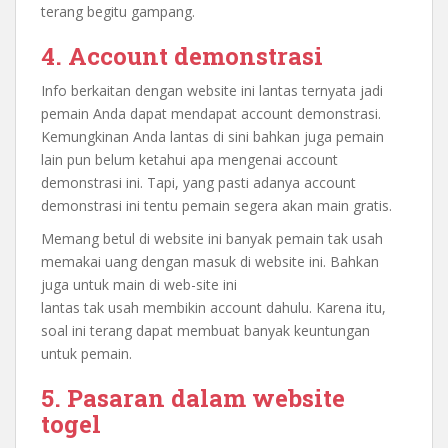
terang begitu gampang.
4. Account demonstrasi
Info berkaitan dengan website ini lantas ternyata jadi
pemain Anda dapat mendapat account demonstrasi.
Kemungkinan Anda lantas di sini bahkan juga pemain
lain pun belum ketahui apa mengenai account
demonstrasi ini. Tapi, yang pasti adanya account
demonstrasi ini tentu pemain segera akan main gratis.
Memang betul di website ini banyak pemain tak usah
memakai uang dengan masuk di website ini. Bahkan
juga untuk main di web-site ini
lantas tak usah membikin account dahulu. Karena itu,
soal ini terang dapat membuat banyak keuntungan
untuk pemain.
5. Pasaran dalam website
togel