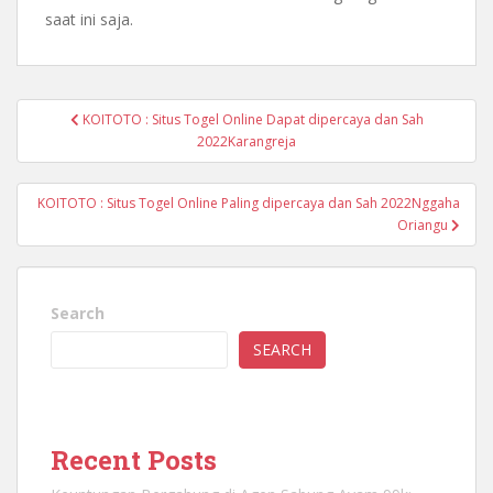
saat ini saja.
Post
KOITOTO : Situs Togel Online Dapat dipercaya dan Sah
navigation
2022Karangreja
KOITOTO : Situs Togel Online Paling dipercaya dan Sah 2022Nggaha
Oriangu
Search
SEARCH
Recent Posts