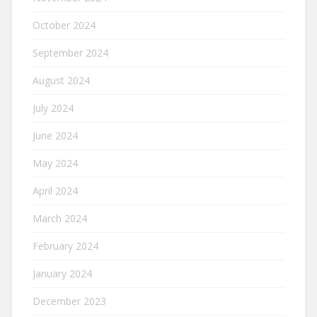
October 2024
September 2024
August 2024
July 2024
June 2024
May 2024
April 2024
March 2024
February 2024
January 2024
December 2023