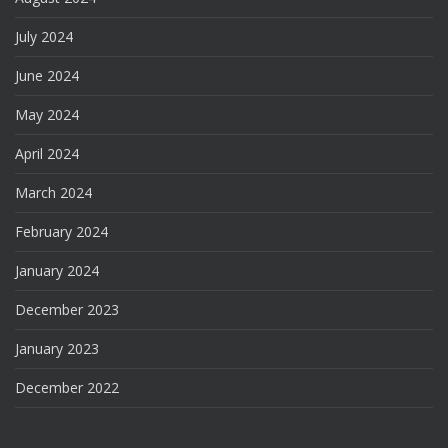
July 2024
June 2024
May 2024
April 2024
March 2024
February 2024
January 2024
December 2023
January 2023
December 2022