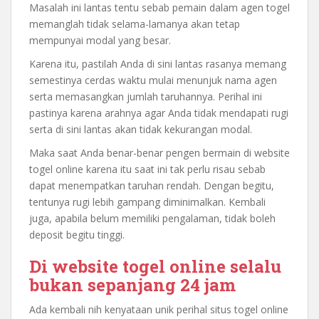
Masalah ini lantas tentu sebab pemain dalam agen togel
memanglah tidak selama-lamanya akan tetap
mempunyai modal yang besar.
Karena itu, pastilah Anda di sini lantas rasanya memang
semestinya cerdas waktu mulai menunjuk nama agen
serta memasangkan jumlah taruhannya. Perihal ini
pastinya karena arahnya agar Anda tidak mendapati rugi
serta di sini lantas akan tidak kekurangan modal.
Maka saat Anda benar-benar pengen bermain di website
togel online karena itu saat ini tak perlu risau sebab
dapat menempatkan taruhan rendah. Dengan begitu,
tentunya rugi lebih gampang diminimalkan. Kembali
juga, apabila belum memiliki pengalaman, tidak boleh
deposit begitu tinggi.
Di website togel online selalu
bukan sepanjang 24 jam
Ada kembali nih kenyataan unik perihal situs togel online