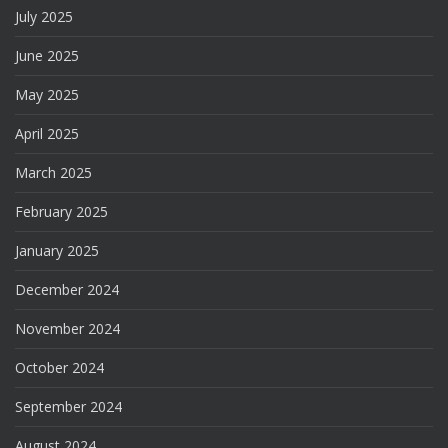
July 2025
June 2025
May 2025
April 2025
March 2025
February 2025
January 2025
December 2024
November 2024
October 2024
September 2024
August 2024