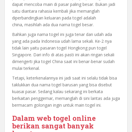
dapat mencoba main di pasar paling besar. Bukan jadi
satu diantara rahasia kembali jika memanglah
diperbandingkan keluaran pada togel adalah
china, masihlah ada dua nama togel besar.
Bahkan juga nama togel ini juga tenar dan udah ada
yang ada pada Indonesia udah lama sekali. Ke-2 nya
tidak lain yaitu pasaran togel Hongkong pun togel
Singapore. Dari info di atas pasti ini akan ringan sekali
dimengerti jika togel China saat ini benar-benar sudah
mulai terkenal.
Tetapi, keterkenalannya ini jadi saat ini selalu tidak bisa
taklukkan dua nama togel barusan yang bisa disebut
kuasai pasar. Sedang kalau sekarang ini berkata
berkaitan penggemar, memanglah di sini lantas ada juga
bermacam golongan ingin untuk main togel ini.
Dalam web togel online
berikan sangat banyak