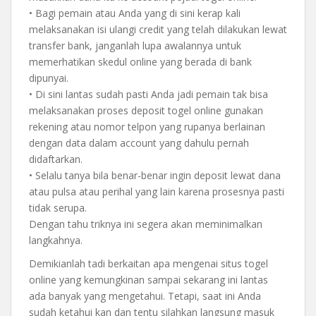
• Bagi pemain atau Anda yang di sini kerap kali
melaksanakan isi ulangi credit yang telah dilakukan lewat
transfer bank, janganlah lupa awalannya untuk
memerhatikan skedul online yang berada di bank
dipunyai.
• Di sini lantas sudah pasti Anda jadi pemain tak bisa
melaksanakan proses deposit togel online gunakan
rekening atau nomor telpon yang rupanya berlainan
dengan data dalam account yang dahulu pernah
didaftarkan.
• Selalu tanya bila benar-benar ingin deposit lewat dana
atau pulsa atau perihal yang lain karena prosesnya pasti
tidak serupa.
Dengan tahu triknya ini segera akan meminimalkan
langkahnya.
Demikianlah tadi berkaitan apa mengenai situs togel
online yang kemungkinan sampai sekarang ini lantas
ada banyak yang mengetahui. Tetapi, saat ini Anda
sudah ketahui kan dan tentu silahkan langsung masuk