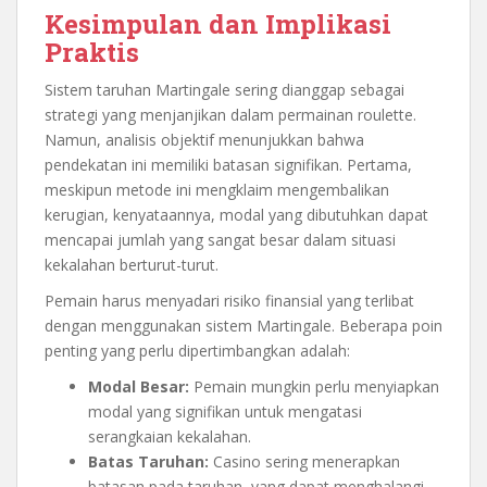
Kesimpulan dan Implikasi
Praktis
Sistem taruhan Martingale sering dianggap sebagai
strategi yang menjanjikan dalam permainan roulette.
Namun, analisis objektif menunjukkan bahwa
pendekatan ini memiliki batasan signifikan. Pertama,
meskipun metode ini mengklaim mengembalikan
kerugian, kenyataannya, modal yang dibutuhkan dapat
mencapai jumlah yang sangat besar dalam situasi
kekalahan berturut-turut.
Pemain harus menyadari risiko finansial yang terlibat
dengan menggunakan sistem Martingale. Beberapa poin
penting yang perlu dipertimbangkan adalah:
Modal Besar:
Pemain mungkin perlu menyiapkan
modal yang signifikan untuk mengatasi
serangkaian kekalahan.
Batas Taruhan:
Casino sering menerapkan
batasan pada taruhan, yang dapat menghalangi