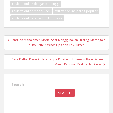
roulette online dengan RTP tinggi
roulette online modal kecil
roulette online paling populer
roulette online terbaik di Indonesia
Post
Panduan Manajemen Modal Saat Menggunakan Strategi Martingale
navigation
di Roulette Kasino: Tips dan Trik Sukses
Cara Daftar Poker Online Tanpa Ribet untuk Pemain Baru Dalam 5
Menit: Panduan Praktis dan Cepat
Search
SEARCH