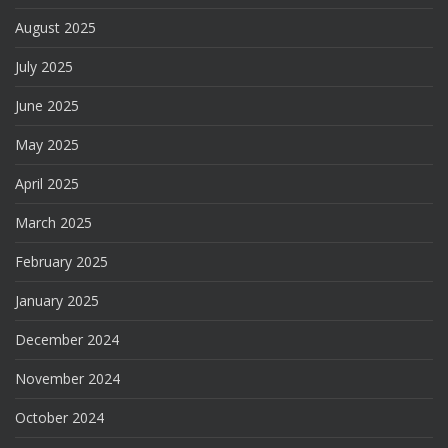
August 2025
July 2025
June 2025
May 2025
April 2025
March 2025
February 2025
January 2025
December 2024
November 2024
October 2024