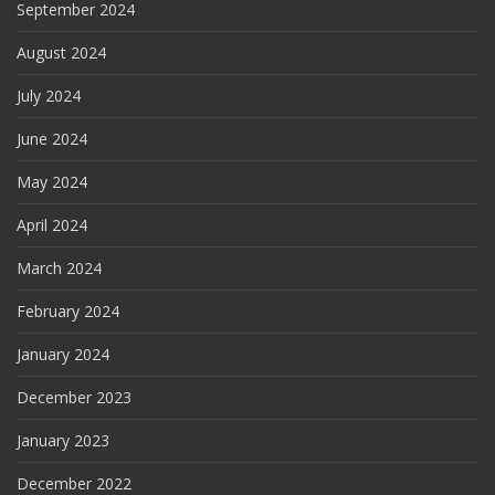
September 2024
August 2024
July 2024
June 2024
May 2024
April 2024
March 2024
February 2024
January 2024
December 2023
January 2023
December 2022