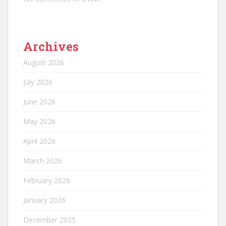
Archives
August 2026
July 2026
June 2026
May 2026
April 2026
March 2026
February 2026
January 2026
December 2025