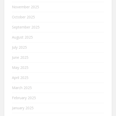
November 2025
October 2025
September 2025
August 2025
July 2025
June 2025
May 2025
April 2025
March 2025
February 2025
January 2025