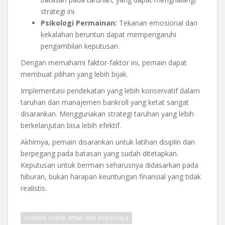
strategi ini.
Psikologi Permainan:
Tekanan emosional dari
kekalahan beruntun dapat mempengaruhi
pengambilan keputusan.
Dengan memahami faktor-faktor ini, pemain dapat
membuat pilihan yang lebih bijak.
Implementasi pendekatan yang lebih konservatif dalam
taruhan dan manajemen bankroll yang ketat sangat
disarankan. Menggunakan strategi taruhan yang lebih
berkelanjutan bisa lebih efektif.
Akhirnya, pemain disarankan untuk latihan disiplin dan
berpegang pada batasan yang sudah ditetapkan.
Keputusan untuk bermain seharusnya didasarkan pada
hiburan, bukan harapan keuntungan finansial yang tidak
realistis.
roulette online aman dan terpercaya