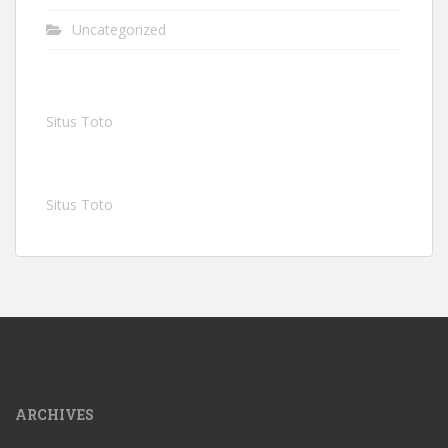
Uncategorized
Situs Toto
Situs Toto
ARCHIVES