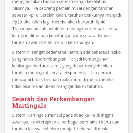
menggandakan taruhan setelah setiap kekalahan.
Misalnya, jika seorang pemain mulai dengan taruhan
sebesar Rp10. Setelah kalah, taruhan berikutnya menjadi
Rp20. Jika kalah lagi, mereka akan bertaruh Rp40.
Tujuannya adalah untuk memenangkan kembali semua
kerugian ditambah keuntungan yang setara dengan
taruhan awal setelah meraih kemenangan.
Sistem ini sangat sederhana, namun ada beberapa risiko
yang harus dipertimbangkan. Terjadi kemungkinan
kehilangan berturut-turut, yang dapat menyebabkan
taruhan meningkat secara eksponensial. Jika pemain
mencapai batas taruhan maksimum di meja, mereka
tidak bisa melanjutkan menggandakan taruhan.
Sejarah dan Perkembangan
Martingale
Sistem Martingale muncul pada abad ke-18 di Inggris.
Awalnya, ini diterapkan di berbagai permainan kartu dan
taruhan lainnya sebelum menjadi terkenal di dunia