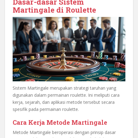
Dasar-dasar Sistem
Martingale di Roulette
Sistem Martingale merupakan strategi taruhan yang
digunakan dalam permainan roulette. Ini meliputi cara
kerja, sejarah, dan aplikasi metode tersebut secara
spesifik pada permainan roulette.
Cara Kerja Metode Martingale
Metode Martingale beroperasi dengan prinsip dasar