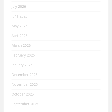
July 2026
June 2026
May 2026
April 2026
March 2026
February 2026
January 2026
December 2025
November 2025
October 2025
September 2025