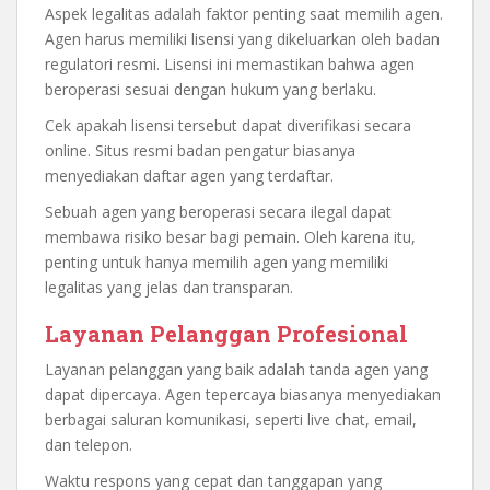
Aspek legalitas adalah faktor penting saat memilih agen.
Agen harus memiliki lisensi yang dikeluarkan oleh badan
regulatori resmi. Lisensi ini memastikan bahwa agen
beroperasi sesuai dengan hukum yang berlaku.
Cek apakah lisensi tersebut dapat diverifikasi secara
online. Situs resmi badan pengatur biasanya
menyediakan daftar agen yang terdaftar.
Sebuah agen yang beroperasi secara ilegal dapat
membawa risiko besar bagi pemain. Oleh karena itu,
penting untuk hanya memilih agen yang memiliki
legalitas yang jelas dan transparan.
Layanan Pelanggan Profesional
Layanan pelanggan yang baik adalah tanda agen yang
dapat dipercaya. Agen tepercaya biasanya menyediakan
berbagai saluran komunikasi, seperti live chat, email,
dan telepon.
Waktu respons yang cepat dan tanggapan yang