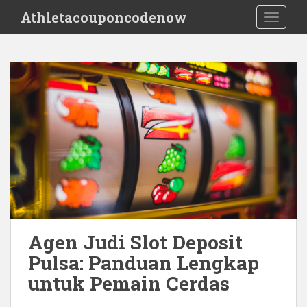
S
Athletacouponcodenow
TOGGLE
k
i
p
t
o
m
a
i
n
c
o
n
t
e
Agen Judi Slot Deposit
n
Pulsa: Panduan Lengkap
t
untuk Pemain Cerdas