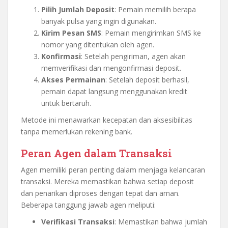
Pilih Jumlah Deposit
: Pemain memilih berapa
banyak pulsa yang ingin digunakan.
Kirim Pesan SMS
: Pemain mengirimkan SMS ke
nomor yang ditentukan oleh agen.
Konfirmasi
: Setelah pengiriman, agen akan
memverifikasi dan mengonfirmasi deposit.
Akses Permainan
: Setelah deposit berhasil,
pemain dapat langsung menggunakan kredit
untuk bertaruh.
Metode ini menawarkan kecepatan dan aksesibilitas
tanpa memerlukan rekening bank.
Peran Agen dalam Transaksi
Agen memiliki peran penting dalam menjaga kelancaran
transaksi. Mereka memastikan bahwa setiap deposit
dan penarikan diproses dengan tepat dan aman.
Beberapa tanggung jawab agen meliputi:
Verifikasi Transaksi
: Memastikan bahwa jumlah