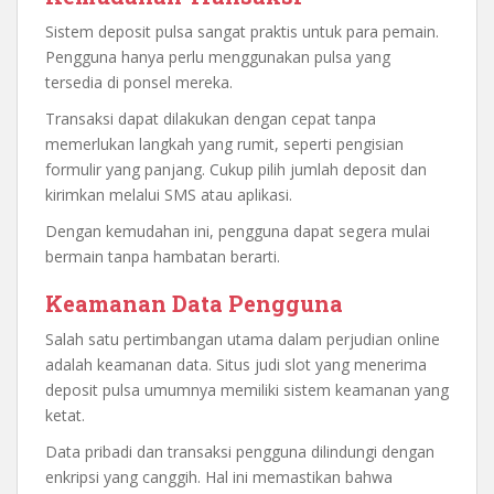
Sistem deposit pulsa sangat praktis untuk para pemain.
Pengguna hanya perlu menggunakan pulsa yang
tersedia di ponsel mereka.
Transaksi dapat dilakukan dengan cepat tanpa
memerlukan langkah yang rumit, seperti pengisian
formulir yang panjang. Cukup pilih jumlah deposit dan
kirimkan melalui SMS atau aplikasi.
Dengan kemudahan ini, pengguna dapat segera mulai
bermain tanpa hambatan berarti.
Keamanan Data Pengguna
Salah satu pertimbangan utama dalam perjudian online
adalah keamanan data. Situs judi slot yang menerima
deposit pulsa umumnya memiliki sistem keamanan yang
ketat.
Data pribadi dan transaksi pengguna dilindungi dengan
enkripsi yang canggih. Hal ini memastikan bahwa