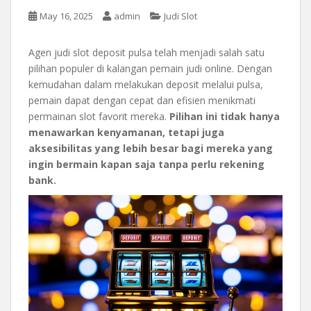
May 16, 2025
admin
Judi Slot
Agen judi slot deposit pulsa telah menjadi salah satu
pilihan populer di kalangan pemain judi online. Dengan
kemudahan dalam melakukan deposit melalui pulsa,
pemain dapat dengan cepat dan efisien menikmati
permainan slot favorit mereka.
Pilihan ini tidak hanya
menawarkan kenyamanan, tetapi juga
aksesibilitas yang lebih besar bagi mereka yang
ingin bermain kapan saja tanpa perlu rekening
bank.