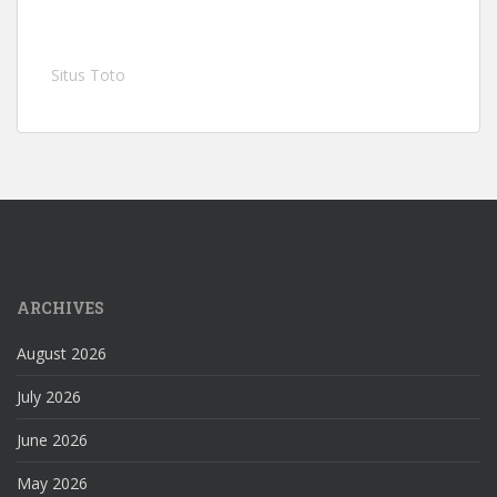
Situs Toto
ARCHIVES
August 2026
July 2026
June 2026
May 2026