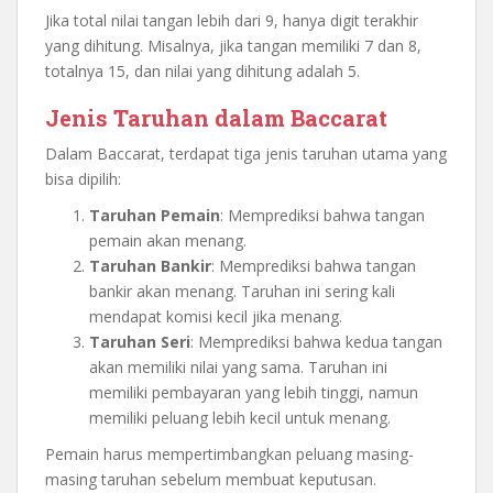
Jika total nilai tangan lebih dari 9, hanya digit terakhir
yang dihitung. Misalnya, jika tangan memiliki 7 dan 8,
totalnya 15, dan nilai yang dihitung adalah 5.
Jenis Taruhan dalam Baccarat
Dalam Baccarat, terdapat tiga jenis taruhan utama yang
bisa dipilih:
Taruhan Pemain
: Memprediksi bahwa tangan
pemain akan menang.
Taruhan Bankir
: Memprediksi bahwa tangan
bankir akan menang. Taruhan ini sering kali
mendapat komisi kecil jika menang.
Taruhan Seri
: Memprediksi bahwa kedua tangan
akan memiliki nilai yang sama. Taruhan ini
memiliki pembayaran yang lebih tinggi, namun
memiliki peluang lebih kecil untuk menang.
Pemain harus mempertimbangkan peluang masing-
masing taruhan sebelum membuat keputusan.