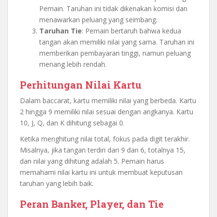
Pemain. Taruhan ini tidak dikenakan komisi dan
menawarkan peluang yang seimbang.
Taruhan Tie
: Pemain bertaruh bahwa kedua
tangan akan memiliki nilai yang sama. Taruhan ini
memberikan pembayaran tinggi, namun peluang
menang lebih rendah.
Perhitungan Nilai Kartu
Dalam baccarat, kartu memiliki nilai yang berbeda. Kartu
2 hingga 9 memiliki nilai sesuai dengan angkanya. Kartu
10, J, Q, dan K dihitung sebagai 0.
Ketika menghitung nilai total, fokus pada digit terakhir.
Misalnya, jika tangan terdiri dari 9 dan 6, totalnya 15,
dan nilai yang dihitung adalah 5. Pemain harus
memahami nilai kartu ini untuk membuat keputusan
taruhan yang lebih baik.
Peran Banker, Player, dan Tie