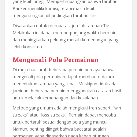
yang lebih tinggi. Mempertimbangkan bahwa taruhan
Banker memiliki komisi, tetapi masih lebih
menguntungkan dibandingkan taruhan Tie.
Disarankan untuk membatasi jumlah taruhan Tie.
Melakukan ini dapat memperpanjang waktu bermain
dan meningkatkan peluang meraih kemenangan yang
lebih konsisten.
Mengenali Pola Permainan
Di meja baccarat, beberapa pemain percaya bahwa
mengenali pola permainan dapat membantu dalam
menentukan taruhan yang tepat. Meskipun tidak ada
jaminan, beberapa pemain menggunakan catatan hasil
untuk melacak kemenangan dan kekalahan.
Metode yang umum adalah mengikuti tren seperti “win
streaks” atau “loss streaks.” Pemain dapat mencoba
untuk bertaruh sesuai dengan pola yang muncul.
Namun, penting diingat bahwa baccarat adalah
permainan yang didasarkan pada keberuntungan.