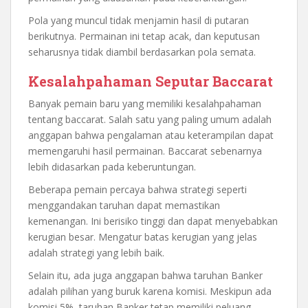
Pola yang muncul tidak menjamin hasil di putaran
berikutnya. Permainan ini tetap acak, dan keputusan
seharusnya tidak diambil berdasarkan pola semata.
Kesalahpahaman Seputar Baccarat
Banyak pemain baru yang memiliki kesalahpahaman
tentang baccarat. Salah satu yang paling umum adalah
anggapan bahwa pengalaman atau keterampilan dapat
memengaruhi hasil permainan. Baccarat sebenarnya
lebih didasarkan pada keberuntungan.
Beberapa pemain percaya bahwa strategi seperti
menggandakan taruhan dapat memastikan
kemenangan. Ini berisiko tinggi dan dapat menyebabkan
kerugian besar. Mengatur batas kerugian yang jelas
adalah strategi yang lebih baik.
Selain itu, ada juga anggapan bahwa taruhan Banker
adalah pilihan yang buruk karena komisi. Meskipun ada
komisi 5%, taruhan Banker tetap memiliki peluang