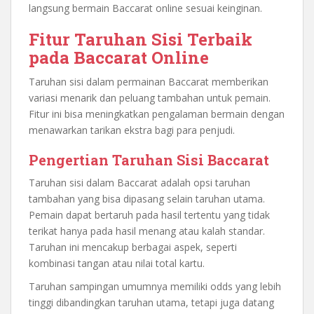
langsung bermain Baccarat online sesuai keinginan.
Fitur Taruhan Sisi Terbaik
pada Baccarat Online
Taruhan sisi dalam permainan Baccarat memberikan
variasi menarik dan peluang tambahan untuk pemain.
Fitur ini bisa meningkatkan pengalaman bermain dengan
menawarkan tarikan ekstra bagi para penjudi.
Pengertian Taruhan Sisi Baccarat
Taruhan sisi dalam Baccarat adalah opsi taruhan
tambahan yang bisa dipasang selain taruhan utama.
Pemain dapat bertaruh pada hasil tertentu yang tidak
terikat hanya pada hasil menang atau kalah standar.
Taruhan ini mencakup berbagai aspek, seperti
kombinasi tangan atau nilai total kartu.
Taruhan sampingan umumnya memiliki odds yang lebih
tinggi dibandingkan taruhan utama, tetapi juga datang