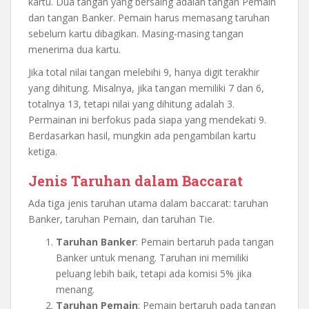
kartu. Dua tangan yang bersaing adalah tangan Pemain
dan tangan Banker. Pemain harus memasang taruhan
sebelum kartu dibagikan. Masing-masing tangan
menerima dua kartu.
Jika total nilai tangan melebihi 9, hanya digit terakhir
yang dihitung. Misalnya, jika tangan memiliki 7 dan 6,
totalnya 13, tetapi nilai yang dihitung adalah 3.
Permainan ini berfokus pada siapa yang mendekati 9.
Berdasarkan hasil, mungkin ada pengambilan kartu
ketiga.
Jenis Taruhan dalam Baccarat
Ada tiga jenis taruhan utama dalam baccarat: taruhan
Banker, taruhan Pemain, dan taruhan Tie.
Taruhan Banker
: Pemain bertaruh pada tangan
Banker untuk menang. Taruhan ini memiliki
peluang lebih baik, tetapi ada komisi 5% jika
menang.
Taruhan Pemain
: Pemain bertaruh pada tangan