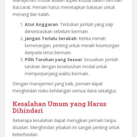
Manajemen modal adalah aspek krusial dalam bermain
Baccarat. Pemain harus menetapkan batasan untuk
menang dan kalah.
Atur Anggaran
: Tentukan jumlah yang siap
diinvestasikan sebelum bermain.
Jangan Terlalu Serakah
: Ketika meraih
kemenangan, penting untuk meraih keuntungan
daripada terus bermain.
Pilih Taruhan yang Sesuai
: Sesuaikan jumlah
taruhan dengan keseluruhan modal untuk
memperpanjang waktu bermain.
Dengan manajemen yang baik, pemain dapat
menghindari risiko kehilangan semua dana sekaligus.
Kesalahan Umum yang Harus
Dihindari
Beberapa kesalahan dapat merugikan pemain tanpa
disadari. Menghindari jebakan ini sangat penting untuk
keberhasilan.