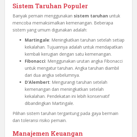
Sistem Taruhan Populer
Banyak pemain menggunakan
sistem taruhan
untuk
mencoba memaksimalkan kemenangan. Beberapa
sistem yang umum digunakan adalah:
Martingale
: Meningkatkan taruhan setelah setiap
kekalahan. Tujuannya adalah untuk mendapatkan
kembali kerugian dengan satu kemenangan.
Fibonacci
: Menggunakan urutan angka Fibonacci
untuk mengatur taruhan. Angka taruhan diambil
dari dua angka sebelumnya.
D’Alembert
: Mengurangi taruhan setelah
kemenangan dan meningkatkan setelah
kekalahan. Pendekatan ini lebih konservatif
dibandingkan Martingale.
Pilihan sistem taruhan tergantung pada gaya bermain
dan toleransi risiko pemain.
Manajemen Keuangan