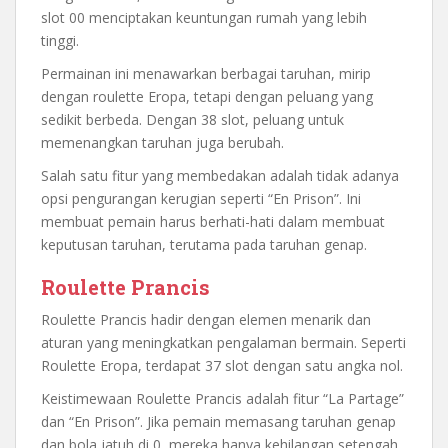
slot 00 menciptakan keuntungan rumah yang lebih
tinggi.
Permainan ini menawarkan berbagai taruhan, mirip
dengan roulette Eropa, tetapi dengan peluang yang
sedikit berbeda. Dengan 38 slot, peluang untuk
memenangkan taruhan juga berubah.
Salah satu fitur yang membedakan adalah tidak adanya
opsi pengurangan kerugian seperti “En Prison”. Ini
membuat pemain harus berhati-hati dalam membuat
keputusan taruhan, terutama pada taruhan genap.
Roulette Prancis
Roulette Prancis hadir dengan elemen menarik dan
aturan yang meningkatkan pengalaman bermain. Seperti
Roulette Eropa, terdapat 37 slot dengan satu angka nol.
Keistimewaan Roulette Prancis adalah fitur “La Partage”
dan “En Prison”. Jika pemain memasang taruhan genap
dan bola jatuh di 0, mereka hanya kehilangan setengah