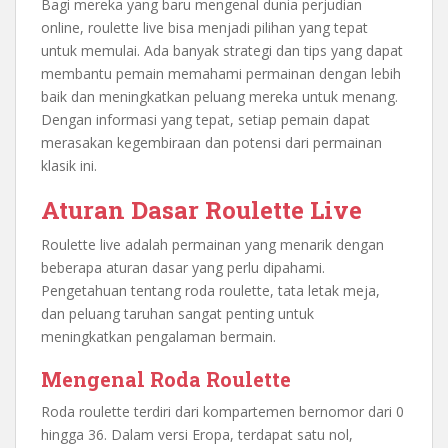
Bagi mereka yang baru mengenal dunia perjudian
online, roulette live bisa menjadi pilihan yang tepat
untuk memulai. Ada banyak strategi dan tips yang dapat
membantu pemain memahami permainan dengan lebih
baik dan meningkatkan peluang mereka untuk menang.
Dengan informasi yang tepat, setiap pemain dapat
merasakan kegembiraan dan potensi dari permainan
klasik ini.
Aturan Dasar Roulette Live
Roulette live adalah permainan yang menarik dengan
beberapa aturan dasar yang perlu dipahami.
Pengetahuan tentang roda roulette, tata letak meja,
dan peluang taruhan sangat penting untuk
meningkatkan pengalaman bermain.
Mengenal Roda Roulette
Roda roulette terdiri dari kompartemen bernomor dari 0
hingga 36. Dalam versi Eropa, terdapat satu nol,