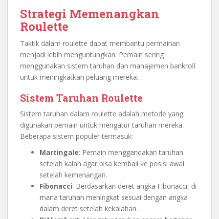
Strategi Memenangkan
Roulette
Taktik dalam roulette dapat membantu permainan
menjadi lebih menguntungkan. Pemain sering
menggunakan sistem taruhan dan manajemen bankroll
untuk meningkatkan peluang mereka.
Sistem Taruhan Roulette
Sistem taruhan dalam roulette adalah metode yang
digunakan pemain untuk mengatur taruhan mereka.
Beberapa sistem populer termasuk:
Martingale
: Pemain menggandakan taruhan
setelah kalah agar bisa kembali ke posisi awal
setelah kemenangan.
Fibonacci
: Berdasarkan deret angka Fibonacci, di
mana taruhan meningkat sesuai dengan angka
dalam deret setelah kekalahan.