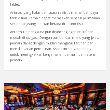
tablet.
Animasi yang halus dan suara realistis menambah daya
tarik visual. Pemain dapat merasakan sensasi permainan
secara langsung, seakan berada di kasino fisik.
Antarmuka pengguna pun dirancang agar intuitif dan
mudah dinavigasi. Dengan tombol dan menu yang jelas,
pemain dapat dengan mudah mengatur taruhan dan
memilih varian permainan. Aspek ini sangat penting
untuk meningkatkan kenyamanan bermain dan retensi
pemain.