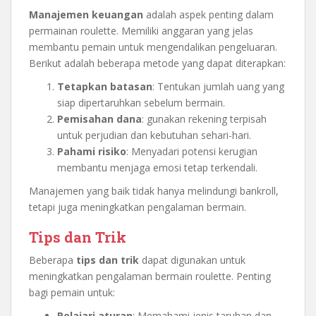
Manajemen keuangan
adalah aspek penting dalam
permainan roulette. Memiliki anggaran yang jelas
membantu pemain untuk mengendalikan pengeluaran.
Berikut adalah beberapa metode yang dapat diterapkan:
Tetapkan batasan
: Tentukan jumlah uang yang
siap dipertaruhkan sebelum bermain.
Pemisahan dana
: gunakan rekening terpisah
untuk perjudian dan kebutuhan sehari-hari.
Pahami risiko
: Menyadari potensi kerugian
membantu menjaga emosi tetap terkendali.
Manajemen yang baik tidak hanya melindungi bankroll,
tetapi juga meningkatkan pengalaman bermain.
Tips dan Trik
Beberapa
tips dan trik
dapat digunakan untuk
meningkatkan pengalaman bermain roulette. Penting
bagi pemain untuk:
Pelajari aturan
: Memahami jenis taruhan dan