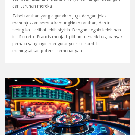
dari taruhan mereka.
Tabel taruhan yang digunakan juga dengan jelas
menunjukkan semua kemungkinan taruhan, dan ini
sering kali terlihat lebih stylish. Dengan segala kelebihan
ini, Roulette Prancis menjadi pilihan menarik bagi banyak
pemain yang ingin mengurangi risiko sambil
meningkatkan potensi kemenangan.