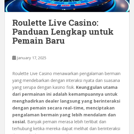
Roulette Live Casino:
Panduan Lengkap untuk
Pemain Baru
January 17, 2025
Roulette Live Casino menawarkan pengalaman bermain
yang mendebarkan dengan interaksi nyata dan suasana
yang serupa dengan kasino fisik.
Keunggulan utama
dari permainan ini adalah kemampuannya untuk
menghadirkan dealer langsung yang berinteraksi
dengan pemain secara real-time, menciptakan
pengalaman bermain yang lebih mendalam dan
sosial.
Banyak pemain merasa lebih terlibat dan
terhubung ketika mereka dapat melihat dan berinteraksi