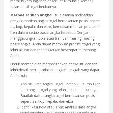
memiliki kemungkinan besar untuk muncul kembali
dalam hasil togel berikutnya.
Metode tarikan angka jitu
biasanya melibatkan
pengelompokan angka togel berdasarkan posisi seperti
as, kop, kepala, dan ekor, kemudian mencari pola atau
tren dalam setiap posisi angka tersebut. Dengan
menggabungkan pola atau tren dari masing-masing
posisi angka, Anda dapat membuat prediksi togel yang
lebih akurat dan meningkatkan kesempatan menang
Anda.
Untuk mempelajari metode tarikan angka jitu dengan
lebih detail, berikut adalah langkah-langkah yang dapat
Anda ikuti:
Analisis Data Angka Togel Terdahulu: Kumpulkan
data angka togel yang telah keluar sebelumnya.
Buatlah daftar angka togel berdasarkan posisi
seperti as, kop, kepala, dan ekor.
Identifikasi Pola atau Tren: Analisis data angka
togel tersebut untuk mengidentifikasi pola atau