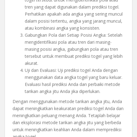
tren yang dapat digunakan dalam prediksi togel.
Perhatikan apakah ada angka yang sering muncul
dalam posisi tertentu, angka yang jarang muncul,
atau kombinasi angka yang konsisten.
Gabungkan Pola dari Setiap Posisi Angka: Setelah
mengidentifikasi pola atau tren dari masing-
masing posisi angka, gabungkan pola atau tren
tersebut untuk membuat prediksi togel yang lebih
akurat.
Uji dan Evaluasi: Uji prediksi togel Anda dengan
menggunakan data angka togel yang baru keluar.
Evaluasi hasil prediksi Anda dan perbaiki metode
tarikan angka jitu Anda jika diperlukan.
Dengan menggunakan metode tarikan angka jitu, Anda
dapat meningkatkan keakuratan prediksi togel Anda dan
meningkatkan peluang menang Anda. Tetaplah belajar
dan eksplorasi metode tarikan angka jitu yang berbeda
untuk meningkatkan keahlian Anda dalam memprediksi
angka togel.