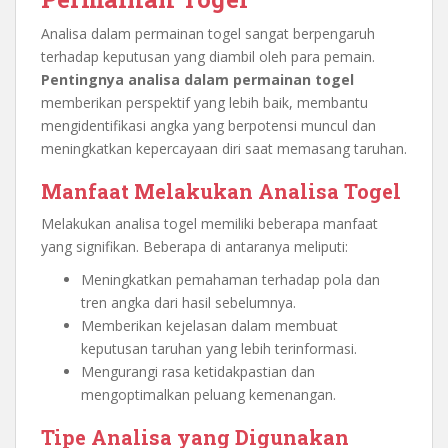
Analisa dalam permainan togel sangat berpengaruh
terhadap keputusan yang diambil oleh para pemain.
Pentingnya analisa dalam permainan togel
memberikan perspektif yang lebih baik, membantu
mengidentifikasi angka yang berpotensi muncul dan
meningkatkan kepercayaan diri saat memasang taruhan.
Manfaat Melakukan Analisa Togel
Melakukan analisa togel memiliki beberapa manfaat
yang signifikan. Beberapa di antaranya meliputi:
Meningkatkan pemahaman terhadap pola dan
tren angka dari hasil sebelumnya.
Memberikan kejelasan dalam membuat
keputusan taruhan yang lebih terinformasi.
Mengurangi rasa ketidakpastian dan
mengoptimalkan peluang kemenangan.
Tipe Analisa yang Digunakan