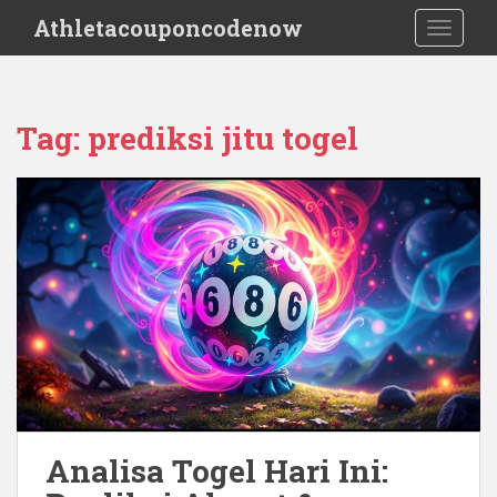
S
Athletacouponcodenow
TOGGLE
k
i
p
t
Tag:
prediksi jitu togel
o
m
a
i
n
c
o
n
t
e
n
t
Analisa Togel Hari Ini: