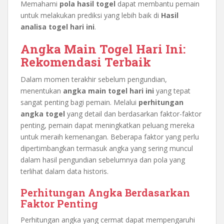
Memahami
pola hasil togel
dapat membantu pemain
untuk melakukan prediksi yang lebih baik di
Hasil
analisa togel hari ini
.
Angka Main Togel Hari Ini:
Rekomendasi Terbaik
Dalam momen terakhir sebelum pengundian,
menentukan
angka main togel hari ini
yang tepat
sangat penting bagi pemain. Melalui
perhitungan
angka togel
yang detail dan berdasarkan faktor-faktor
penting, pemain dapat meningkatkan peluang mereka
untuk meraih kemenangan. Beberapa faktor yang perlu
dipertimbangkan termasuk angka yang sering muncul
dalam hasil pengundian sebelumnya dan pola yang
terlihat dalam data historis.
Perhitungan Angka Berdasarkan
Faktor Penting
Perhitungan angka yang cermat dapat mempengaruhi