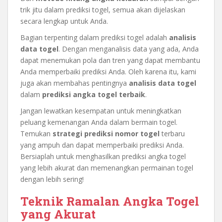
trik jitu dalam prediksi togel, semua akan dijelaskan
secara lengkap untuk Anda.
Bagian terpenting dalam prediksi togel adalah
analisis
data togel
. Dengan menganalisis data yang ada, Anda
dapat menemukan pola dan tren yang dapat membantu
Anda memperbaiki prediksi Anda. Oleh karena itu, kami
juga akan membahas pentingnya
analisis data togel
dalam
prediksi angka togel terbaik
.
Jangan lewatkan kesempatan untuk meningkatkan
peluang kemenangan Anda dalam bermain togel.
Temukan
strategi prediksi nomor togel
terbaru
yang ampuh dan dapat memperbaiki prediksi Anda.
Bersiaplah untuk menghasilkan prediksi angka togel
yang lebih akurat dan memenangkan permainan togel
dengan lebih sering!
Teknik Ramalan Angka Togel
yang Akurat