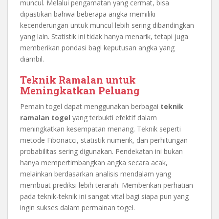
muncul. Melalui pengamatan yang cermat, bisa
dipastikan bahwa beberapa angka memiliki
kecenderungan untuk muncul lebih sering dibandingkan
yang lain. Statistik ini tidak hanya menarik, tetapi juga
memberikan pondasi bagi keputusan angka yang
diambil.
Teknik Ramalan untuk
Meningkatkan Peluang
Pemain togel dapat menggunakan berbagai
teknik
ramalan togel
yang terbukti efektif dalam
meningkatkan kesempatan menang. Teknik seperti
metode Fibonacci, statistik numerik, dan perhitungan
probabilitas sering digunakan. Pendekatan ini bukan
hanya mempertimbangkan angka secara acak,
melainkan berdasarkan analisis mendalam yang
membuat prediksi lebih terarah. Memberikan perhatian
pada teknik-teknik ini sangat vital bagi siapa pun yang
ingin sukses dalam permainan togel.