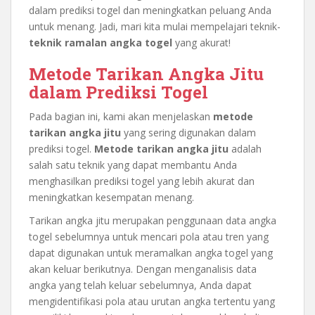
dalam prediksi togel dan meningkatkan peluang Anda
untuk menang. Jadi, mari kita mulai mempelajari teknik-
teknik ramalan angka togel
yang akurat!
Metode Tarikan Angka Jitu
dalam Prediksi Togel
Pada bagian ini, kami akan menjelaskan
metode
tarikan angka jitu
yang sering digunakan dalam
prediksi togel.
Metode tarikan angka jitu
adalah
salah satu teknik yang dapat membantu Anda
menghasilkan prediksi togel yang lebih akurat dan
meningkatkan kesempatan menang.
Tarikan angka jitu merupakan penggunaan data angka
togel sebelumnya untuk mencari pola atau tren yang
dapat digunakan untuk meramalkan angka togel yang
akan keluar berikutnya. Dengan menganalisis data
angka yang telah keluar sebelumnya, Anda dapat
mengidentifikasi pola atau urutan angka tertentu yang