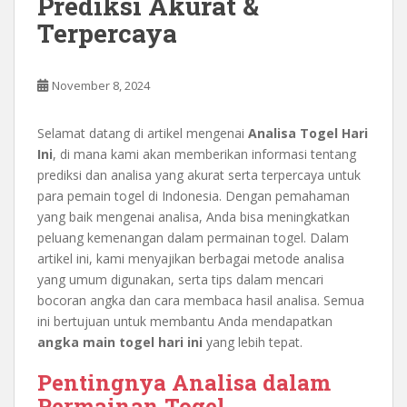
Prediksi Akurat &
Terpercaya
November 8, 2024
Selamat datang di artikel mengenai
Analisa Togel Hari
Ini
, di mana kami akan memberikan informasi tentang
prediksi dan analisa yang akurat serta terpercaya untuk
para pemain togel di Indonesia. Dengan pemahaman
yang baik mengenai analisa, Anda bisa meningkatkan
peluang kemenangan dalam permainan togel. Dalam
artikel ini, kami menyajikan berbagai metode analisa
yang umum digunakan, serta tips dalam mencari
bocoran angka dan cara membaca hasil analisa. Semua
ini bertujuan untuk membantu Anda mendapatkan
angka main togel hari ini
yang lebih tepat.
Pentingnya Analisa dalam
Permainan Togel