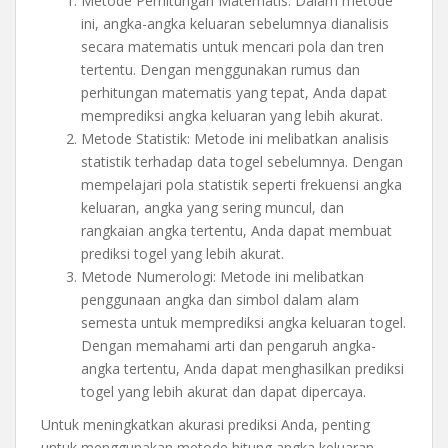
Metode Perhitungan Matematis: Dalam metode
ini, angka-angka keluaran sebelumnya dianalisis
secara matematis untuk mencari pola dan tren
tertentu. Dengan menggunakan rumus dan
perhitungan matematis yang tepat, Anda dapat
memprediksi angka keluaran yang lebih akurat.
Metode Statistik: Metode ini melibatkan analisis
statistik terhadap data togel sebelumnya. Dengan
mempelajari pola statistik seperti frekuensi angka
keluaran, angka yang sering muncul, dan
rangkaian angka tertentu, Anda dapat membuat
prediksi togel yang lebih akurat.
Metode Numerologi: Metode ini melibatkan
penggunaan angka dan simbol dalam alam
semesta untuk memprediksi angka keluaran togel.
Dengan memahami arti dan pengaruh angka-
angka tertentu, Anda dapat menghasilkan prediksi
togel yang lebih akurat dan dapat dipercaya.
Untuk meningkatkan akurasi prediksi Anda, penting
untuk menggunakan metode hitung angka keluaran