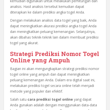
kemudian digunakan untuk melakukan perhitungan dan
analisis. Hasil analisis tersebut kemudian dapat
diterapkan ke dalam prediksi angka togel Anda.
Dengan melakukan analisis data togel yang baik, Anda
dapat meningkatkan akurasi prediksi angka togel Anda
dan meningkatkan peluang kemenangan. Selanjutnya,
akan dibahas teknik-teknik lain dalam membuat prediksi
togel yang akurat.
Strategi Prediksi Nomor Togel
Online yang Ampuh
Bagian ini akan mengungkapkan strategi prediksi nomor
togel online yang ampuh dan dapat meningkatkan
peluang kemenangan Anda. Dalam era digital saat ini,
melakukan prediksi togel secara online telah menjadi
metode yang populer dan efektif.
Salah satu
cara prediksi togel online
yang dapat
Anda gunakan adalah dengan menggunakan data-data