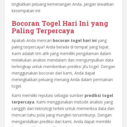
tingkatkan peluang kemenangan Anda. Jangan lewatkan
kesempatan ini!
Bocoran Togel Hari Ini yang
Paling Terpercaya
Apakah Anda mencari
bocoran togel hari ini
yang
paling terpercaya? Anda berada di tempat yang tepat.
Kami adalah tim ahli yang memiliki pengalaman dalam
melakukan analisis mendalam dan mengumpulkan data
terlengkap untuk memberikan prediksi jitu togel. Dengan
menggunakan bocoran dari kami, Anda dapat
meningkatkan peluang menang Anda dalam permainan
togel.
Kami memiliki reputasi sebagai sumber
prediksi togel
terpercaya
. Kami menggunakan metode analisis yang
canggih dan teknologi terkini untuk memeriksa data dan
mencari tahu pola yang mungkin tersembunyi. Dengan
mengandalkan prediksi dari kami, Anda dapat memiliki