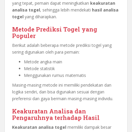
yang tepat, pemain dapat meningkatkan
keakuratan
analisa togel
, sehingga lebih mendekati
hasil analisa
togel
yang diharapkan.
Metode Prediksi Togel yang
Populer
Berikut adalah beberapa metode prediksi togel yang
sering digunakan oleh para pemain:
Metode angka main
Metode statistik
Menggunakan rumus matematis
Masing-masing metode ini memiliki pendekatan dan
logika sendiri, dan bisa digunakan sesuai dengan
preferensi dan gaya bermain masing-masing individu.
Keakuratan Analisa dan
Pengaruhnya terhadap Hasil
Keakuratan analisa togel
memiliki dampak besar