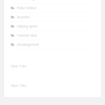
Poker Online
Roulette
Sabung ayam
Taruhan NHL
Uncategorized
Situs Toto
Situs Toto