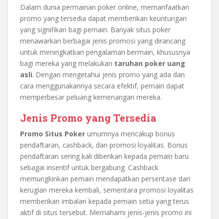
Dalam dunia permainan poker online, memanfaatkan
promo yang tersedia dapat memberikan keuntungan
yang signifikan bagi pemain. Banyak situs poker
menawarkan berbagai jenis promosi yang dirancang
untuk meningkatkan pengalaman bermain, khususnya
bagi mereka yang melakukan
taruhan poker uang
asli
. Dengan mengetahui jenis promo yang ada dan
cara menggunakannya secara efektif, pemain dapat
memperbesar peluang kemenangan mereka.
Jenis Promo yang Tersedia
Promo Situs Poker
umumnya mencakup bonus
pendaftaran, cashback, dan promosi loyalitas. Bonus
pendaftaran sering kali diberikan kepada pemain baru
sebagai insentif untuk bergabung. Cashback
memungkinkan pemain mendapatkan persentase dari
kerugian mereka kembali, sementara promosi loyalitas
memberikan imbalan kepada pemain setia yang terus
aktif di situs tersebut. Memahami jenis-jenis promo ini