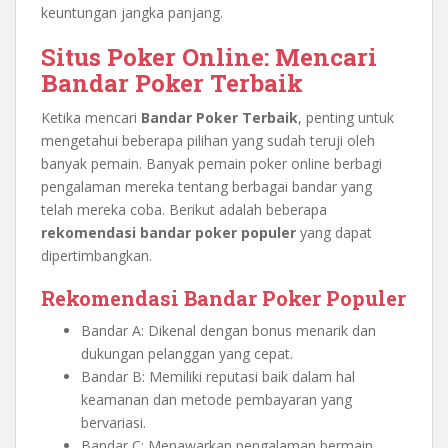
keuntungan jangka panjang.
Situs Poker Online: Mencari
Bandar Poker Terbaik
Ketika mencari
Bandar Poker Terbaik
, penting untuk
mengetahui beberapa pilihan yang sudah teruji oleh
banyak pemain. Banyak pemain poker online berbagi
pengalaman mereka tentang berbagai bandar yang
telah mereka coba. Berikut adalah beberapa
rekomendasi bandar poker populer
yang dapat
dipertimbangkan.
Rekomendasi Bandar Poker Populer
Bandar A: Dikenal dengan bonus menarik dan
dukungan pelanggan yang cepat.
Bandar B: Memiliki reputasi baik dalam hal
keamanan dan metode pembayaran yang
bervariasi.
Bandar C: Menawarkan pengalaman bermain