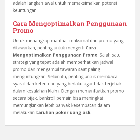
adalah langkah awal untuk memaksimalkan potensi
keuntungan.
Cara Mengoptimalkan Penggunaan
Promo
Untuk menangkap manfaat maksimal dari promo yang
ditawarkan, penting untuk mengerti
Cara
Mengoptimalkan Penggunaan Promo
. Salah satu
strategi yang tepat adalah memperhatikan jadwal
promo dan mengambil tawaran saat paling
menguntungkan. Selain itu, penting untuk membaca
syarat dan ketentuan yang berlaku agar tidak terjebak
dalam kesalahan klaim. Dengan memanfaatkan promo
secara bijak, bankroll pemain bisa meningkat,
memungkinkan lebih banyak kesempatan dalam
melakukan
taruhan poker uang asli
.