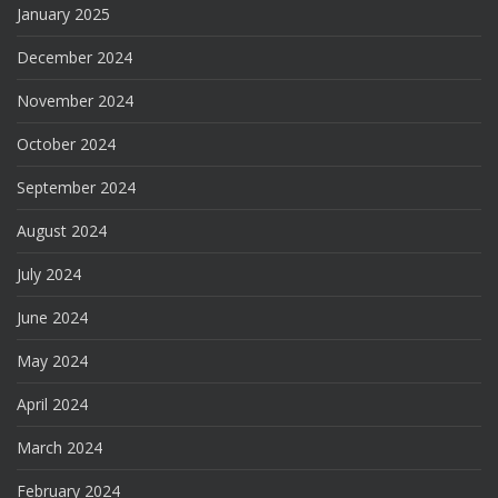
January 2025
December 2024
November 2024
October 2024
September 2024
August 2024
July 2024
June 2024
May 2024
April 2024
March 2024
February 2024