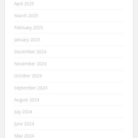
April 2025
March 2025
February 2025
January 2025
December 2024
November 2024
October 2024
September 2024
August 2024
July 2024
June 2024
May 2024