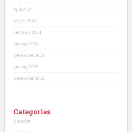
April 2024
March 2024
February 2024
January 2024
December 2023
January 2023
December 2022
Categories
Baccarat