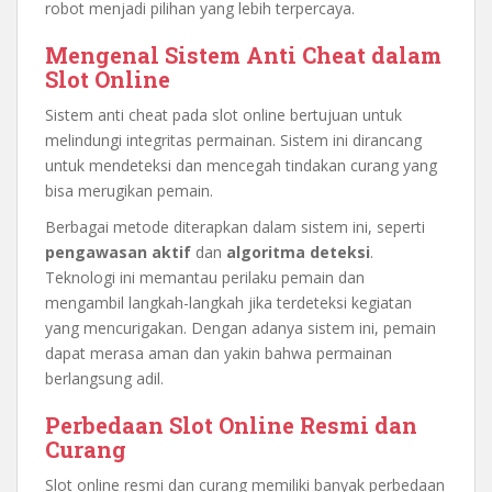
robot menjadi pilihan yang lebih terpercaya.
Mengenal Sistem Anti Cheat dalam
Slot Online
Sistem anti cheat pada slot online bertujuan untuk
melindungi integritas permainan. Sistem ini dirancang
untuk mendeteksi dan mencegah tindakan curang yang
bisa merugikan pemain.
Berbagai metode diterapkan dalam sistem ini, seperti
pengawasan aktif
dan
algoritma deteksi
.
Teknologi ini memantau perilaku pemain dan
mengambil langkah-langkah jika terdeteksi kegiatan
yang mencurigakan. Dengan adanya sistem ini, pemain
dapat merasa aman dan yakin bahwa permainan
berlangsung adil.
Perbedaan Slot Online Resmi dan
Curang
Slot online resmi dan curang memiliki banyak perbedaan