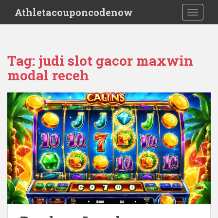
S
Athletacouponcodenow
TOGGLE
k
i
p
t
Tag:
judi slot gacor maxwin
o
modal receh
m
a
i
n
c
o
n
t
e
n
t