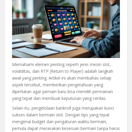
Memahami elemen penting seperti jenis mesin slot,
volatilitas, dan RTP (Return to Player) adalah langkah
awal yang penting. Artikel ini akan membahas setiap
aspek tersebut, memberikan pengetahuan yang
diperlukan agar pemain baru bisa memilih permainan
yang tepat dan membuat keputusan yang cerdas.
Selain itu, pengelolaan bankroll juga merupakan kunci
sukses dalam bermain slot. Dengan tips yang tepat
mengenai budget dan pengaturan waktu bermain,
pemula dapat merasakan keseruan bermain tanpa harus