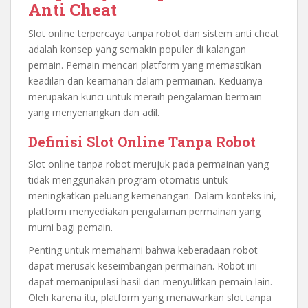
Anti Cheat
Slot online terpercaya tanpa robot dan sistem anti cheat
adalah konsep yang semakin populer di kalangan
pemain. Pemain mencari platform yang memastikan
keadilan dan keamanan dalam permainan. Keduanya
merupakan kunci untuk meraih pengalaman bermain
yang menyenangkan dan adil.
Definisi Slot Online Tanpa Robot
Slot online tanpa robot merujuk pada permainan yang
tidak menggunakan program otomatis untuk
meningkatkan peluang kemenangan. Dalam konteks ini,
platform menyediakan pengalaman permainan yang
murni bagi pemain.
Penting untuk memahami bahwa keberadaan robot
dapat merusak keseimbangan permainan. Robot ini
dapat memanipulasi hasil dan menyulitkan pemain lain.
Oleh karena itu, platform yang menawarkan slot tanpa