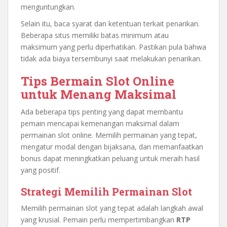
menguntungkan.
Selain itu, baca syarat dan ketentuan terkait penarikan.
Beberapa situs memiliki batas minimum atau
maksimum yang perlu diperhatikan. Pastikan pula bahwa
tidak ada biaya tersembunyi saat melakukan penarikan.
Tips Bermain Slot Online
untuk Menang Maksimal
Ada beberapa tips penting yang dapat membantu
pemain mencapai kemenangan maksimal dalam
permainan slot online. Memilih permainan yang tepat,
mengatur modal dengan bijaksana, dan memanfaatkan
bonus dapat meningkatkan peluang untuk meraih hasil
yang positif.
Strategi Memilih Permainan Slot
Memilih permainan slot yang tepat adalah langkah awal
yang krusial. Pemain perlu mempertimbangkan
RTP