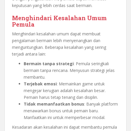
keputusan yang lebih cerdas saat bermain.
Menghindari Kesalahan Umum
Pemula
Menghindari kesalahan umum dapat membuat
pengalaman bermain lebih menyenangkan dan
menguntungkan. Beberapa kesalahan yang sering
terjadi antara lain:
Bermain tanpa strategi
: Pemula seringkali
bermain tanpa rencana. Menyusun strategi jelas
membantu.
Terjebak emosi
: Memainkan game untuk
mengejar kerugian adalah kesalahan besar.
Pemain harus tetap tenang dan disiplin.
Tidak memanfaatkan bonus
: Banyak platform
menawarkan bonus untuk pemain baru.
Manfaatkan ini untuk memperbesar modal.
Kesadaran akan kesalahan ini dapat membantu pemula