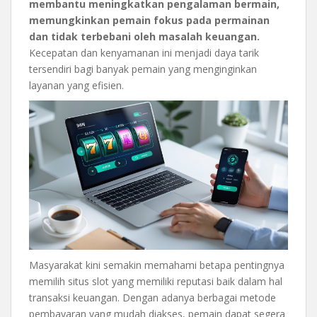
membantu meningkatkan pengalaman bermain,
memungkinkan pemain fokus pada permainan
dan tidak terbebani oleh masalah keuangan.
Kecepatan dan kenyamanan ini menjadi daya tarik
tersendiri bagi banyak pemain yang menginginkan
layanan yang efisien.
Masyarakat kini semakin memahami betapa pentingnya
memilih situs slot yang memiliki reputasi baik dalam hal
transaksi keuangan. Dengan adanya berbagai metode
pembayaran yang mudah diakses, pemain dapat segera