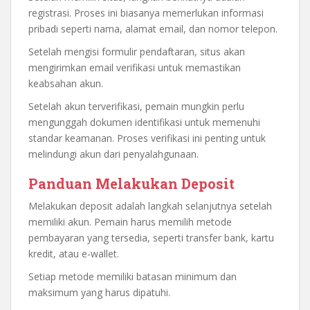
registrasi. Proses ini biasanya memerlukan informasi
pribadi seperti nama, alamat email, dan nomor telepon.
Setelah mengisi formulir pendaftaran, situs akan
mengirimkan email verifikasi untuk memastikan
keabsahan akun.
Setelah akun terverifikasi, pemain mungkin perlu
mengunggah dokumen identifikasi untuk memenuhi
standar keamanan. Proses verifikasi ini penting untuk
melindungi akun dari penyalahgunaan.
Panduan Melakukan Deposit
Melakukan deposit adalah langkah selanjutnya setelah
memiliki akun. Pemain harus memilih metode
pembayaran yang tersedia, seperti transfer bank, kartu
kredit, atau e-wallet.
Setiap metode memiliki batasan minimum dan
maksimum yang harus dipatuhi.