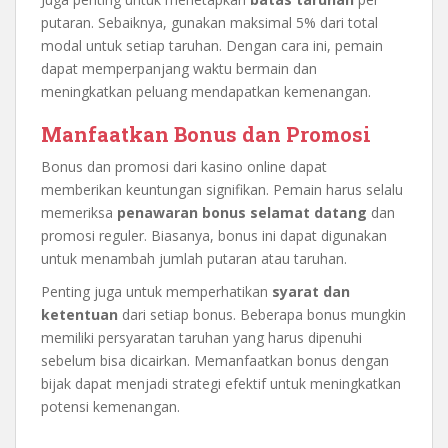
putaran. Sebaiknya, gunakan maksimal 5% dari total
modal untuk setiap taruhan. Dengan cara ini, pemain
dapat memperpanjang waktu bermain dan
meningkatkan peluang mendapatkan kemenangan.
Manfaatkan Bonus dan Promosi
Bonus dan promosi dari kasino online dapat
memberikan keuntungan signifikan. Pemain harus selalu
memeriksa
penawaran bonus selamat datang
dan
promosi reguler. Biasanya, bonus ini dapat digunakan
untuk menambah jumlah putaran atau taruhan.
Penting juga untuk memperhatikan
syarat dan
ketentuan
dari setiap bonus. Beberapa bonus mungkin
memiliki persyaratan taruhan yang harus dipenuhi
sebelum bisa dicairkan. Memanfaatkan bonus dengan
bijak dapat menjadi strategi efektif untuk meningkatkan
potensi kemenangan.