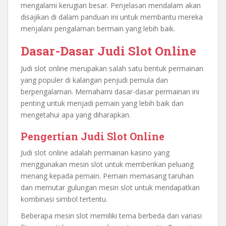
mengalami kerugian besar. Penjelasan mendalam akan
disajikan di dalam panduan ini untuk membantu mereka
menjalani pengalaman bermain yang lebih baik.
Dasar-Dasar Judi Slot Online
Judi slot online merupakan salah satu bentuk permainan
yang populer di kalangan penjudi pemula dan
berpengalaman. Memahami dasar-dasar permainan ini
penting untuk menjadi pemain yang lebih baik dan
mengetahui apa yang diharapkan.
Pengertian Judi Slot Online
Judi slot online adalah permainan kasino yang
menggunakan mesin slot untuk memberikan peluang
menang kepada pemain. Pemain memasang taruhan
dan memutar gulungan mesin slot untuk mendapatkan
kombinasi simbol tertentu.
Beberapa mesin slot memiliki tema berbeda dan variasi