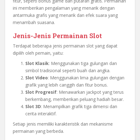
fitur, seperti bonus game dan putaran gratis. Permainan
ini memberikan pengalaman yang menarik dengan
antarmuka grafis yang menarik dan efek suara yang
menambah suasana.
Jenis-Jenis Permainan Slot
Terdapat beberapa jenis permainan slot yang dapat
dipilih oleh pemain, yaitu:
Slot Klasik
: Menggunakan tiga gulungan dan
simbol tradisional seperti buah dan angka.
Slot Video
: Menggunakan lima gulungan dengan
grafik yang lebih canggih dan fitur bonus.
Slot Progresif
: Menawarkan jackpot yang terus
berkembang, memberikan peluang hadiah besar.
Slot 3D
: Menampilkan grafik tiga dimensi dan
cerita interaktif.
Setiap jenis memiliki karakteristik dan mekanisme
permainan yang berbeda.