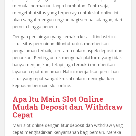
memulai permainan tanpa hambatan. Tentu saja,
mengetahui situs yang terpercaya untuk slot online ini
akan sangat menguntungkan bagi semua kalangan, dari
pemula hingga penentu.
Dengan persaingan yang semakin ketat di industri ini,
situs-situs permainan dituntut untuk memberikan
pengalaman terbaik, terutama dalam aspek deposit dan
penarikan. Penting untuk mengenali platform yang tidak
hanya menjanjikan, tetapi juga terbukti memberikan
layanan cepat dan aman. Hal ini menjadikan pemilihan
situs yang tepat sangat krusial dalam meningkatkan
kepuasan bermain slot online.
Apa Itu Main Slot Online
Mudah Deposit dan Withdraw
Cepat
Main slot online dengan fitur deposit dan withdraw yang
cepat menghadirkan kenyamanan bagi pemain. Mereka