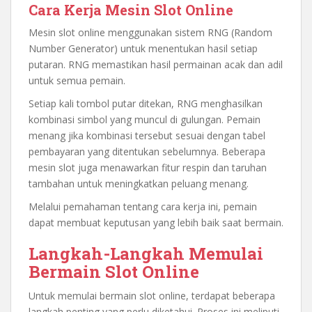
Cara Kerja Mesin Slot Online
Mesin slot online menggunakan sistem RNG (Random
Number Generator) untuk menentukan hasil setiap
putaran. RNG memastikan hasil permainan acak dan adil
untuk semua pemain.
Setiap kali tombol putar ditekan, RNG menghasilkan
kombinasi simbol yang muncul di gulungan. Pemain
menang jika kombinasi tersebut sesuai dengan tabel
pembayaran yang ditentukan sebelumnya. Beberapa
mesin slot juga menawarkan fitur respin dan taruhan
tambahan untuk meningkatkan peluang menang.
Melalui pemahaman tentang cara kerja ini, pemain
dapat membuat keputusan yang lebih baik saat bermain.
Langkah-Langkah Memulai
Bermain Slot Online
Untuk memulai bermain slot online, terdapat beberapa
langkah penting yang perlu diketahui. Proses ini meliputi