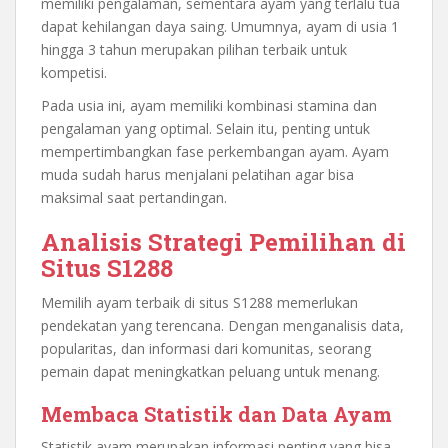
memiliki pengalaman, sementara ayam yang terlalu tua
dapat kehilangan daya saing. Umumnya, ayam di usia 1
hingga 3 tahun merupakan pilihan terbaik untuk
kompetisi.
Pada usia ini, ayam memiliki kombinasi stamina dan
pengalaman yang optimal. Selain itu, penting untuk
mempertimbangkan fase perkembangan ayam. Ayam
muda sudah harus menjalani pelatihan agar bisa
maksimal saat pertandingan.
Analisis Strategi Pemilihan di
Situs S1288
Memilih ayam terbaik di situs S1288 memerlukan
pendekatan yang terencana. Dengan menganalisis data,
popularitas, dan informasi dari komunitas, seorang
pemain dapat meningkatkan peluang untuk menang.
Membaca Statistik dan Data Ayam
Statistik ayam merupakan informasi penting yang bisa