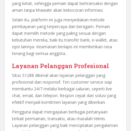
yang ketat, sehingga pemain dapat bertransaksi dengan
aman tanpa khawatir akan kebocoran informasi.
Selain itu, platform ini juga menyediakan metode
pembayaran yang terpercaya dan beragam. Pemain
dapat memilih metode yang paling sesuai dengan
kebutuhan mereka, baik itu transfer bank, e-wallet, atau
opsi lainnya. Keamanan berlapis ini memberikan rasa
tenang bagi semua anggota.
Layanan Pelanggan Profesional
Situs S1288 dikenal akan layanan pelanggan yang
profesional dan responsif. Tim customer service siap
membantu 24/7 melalui berbagai saluran, seperti live
chat, email, dan telepon. Respon cepat dan solusi yang
efektif menjadi komitmen layanan yang diberikan.
Pengguna dapat mengajukan berbagai pertanyaan
terkait permainan, transaksi, atau masalah teknis.
Layanan pelanggan yang baik menciptakan pengalaman