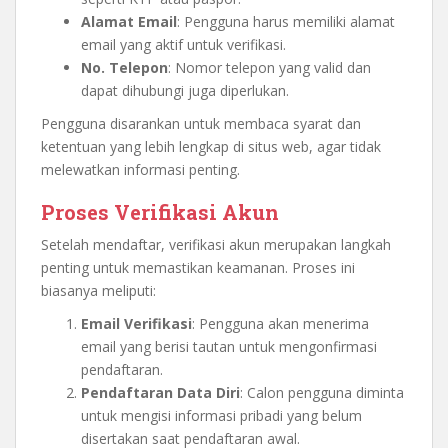
Alamat Email
: Pengguna harus memiliki alamat
email yang aktif untuk verifikasi.
No. Telepon
: Nomor telepon yang valid dan
dapat dihubungi juga diperlukan.
Pengguna disarankan untuk membaca syarat dan
ketentuan yang lebih lengkap di situs web, agar tidak
melewatkan informasi penting.
Proses Verifikasi Akun
Setelah mendaftar, verifikasi akun merupakan langkah
penting untuk memastikan keamanan. Proses ini
biasanya meliputi:
Email Verifikasi
: Pengguna akan menerima
email yang berisi tautan untuk mengonfirmasi
pendaftaran.
Pendaftaran Data Diri
: Calon pengguna diminta
untuk mengisi informasi pribadi yang belum
disertakan saat pendaftaran awal.