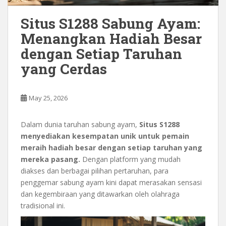
Situs S1288 Sabung Ayam:
Menangkan Hadiah Besar
dengan Setiap Taruhan
yang Cerdas
May 25, 2026
Dalam dunia taruhan sabung ayam,
Situs S1288
menyediakan kesempatan unik untuk pemain
meraih hadiah besar dengan setiap taruhan yang
mereka pasang.
Dengan platform yang mudah
diakses dan berbagai pilihan pertaruhan, para
penggemar sabung ayam kini dapat merasakan sensasi
dan kegembiraan yang ditawarkan oleh olahraga
tradisional ini.