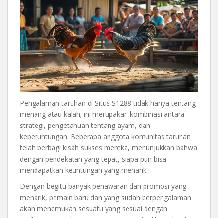
Pengalaman taruhan di Situs S1288 tidak hanya tentang
menang atau kalah; ini merupakan kombinasi antara
strategi, pengetahuan tentang ayam, dan
keberuntungan. Beberapa anggota komunitas taruhan
telah berbagi kisah sukses mereka, menunjukkan bahwa
dengan pendekatan yang tepat, siapa pun bisa
mendapatkan keuntungan yang menarik.
Dengan begitu banyak penawaran dan promosi yang
menarik, pemain baru dan yang sudah berpengalaman
akan menemukan sesuatu yang sesuai dengan