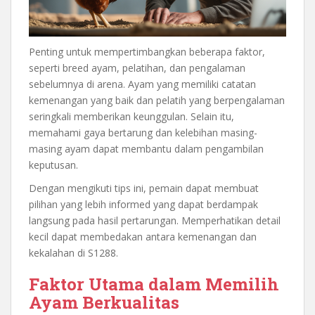
Penting untuk mempertimbangkan beberapa faktor,
seperti breed ayam, pelatihan, dan pengalaman
sebelumnya di arena. Ayam yang memiliki catatan
kemenangan yang baik dan pelatih yang berpengalaman
seringkali memberikan keunggulan. Selain itu,
memahami gaya bertarung dan kelebihan masing-
masing ayam dapat membantu dalam pengambilan
keputusan.
Dengan mengikuti tips ini, pemain dapat membuat
pilihan yang lebih informed yang dapat berdampak
langsung pada hasil pertarungan. Memperhatikan detail
kecil dapat membedakan antara kemenangan dan
kekalahan di S1288.
Faktor Utama dalam Memilih
Ayam Berkualitas