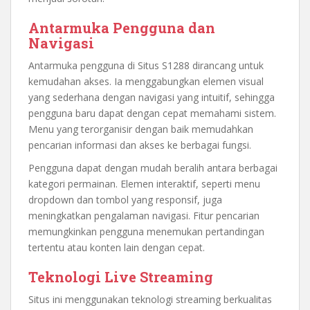
Antarmuka Pengguna dan
Navigasi
Antarmuka pengguna di Situs S1288 dirancang untuk
kemudahan akses. Ia menggabungkan elemen visual
yang sederhana dengan navigasi yang intuitif, sehingga
pengguna baru dapat dengan cepat memahami sistem.
Menu yang terorganisir dengan baik memudahkan
pencarian informasi dan akses ke berbagai fungsi.
Pengguna dapat dengan mudah beralih antara berbagai
kategori permainan. Elemen interaktif, seperti menu
dropdown dan tombol yang responsif, juga
meningkatkan pengalaman navigasi. Fitur pencarian
memungkinkan pengguna menemukan pertandingan
tertentu atau konten lain dengan cepat.
Teknologi Live Streaming
Situs ini menggunakan teknologi streaming berkualitas