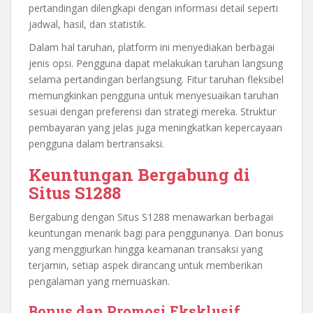
pertandingan dilengkapi dengan informasi detail seperti
jadwal, hasil, dan statistik.
Dalam hal taruhan, platform ini menyediakan berbagai
jenis opsi. Pengguna dapat melakukan taruhan langsung
selama pertandingan berlangsung. Fitur taruhan fleksibel
memungkinkan pengguna untuk menyesuaikan taruhan
sesuai dengan preferensi dan strategi mereka. Struktur
pembayaran yang jelas juga meningkatkan kepercayaan
pengguna dalam bertransaksi.
Keuntungan Bergabung di
Situs S1288
Bergabung dengan Situs S1288 menawarkan berbagai
keuntungan menarik bagi para penggunanya. Dari bonus
yang menggiurkan hingga keamanan transaksi yang
terjamin, setiap aspek dirancang untuk memberikan
pengalaman yang memuaskan.
Bonus dan Promosi Eksklusif