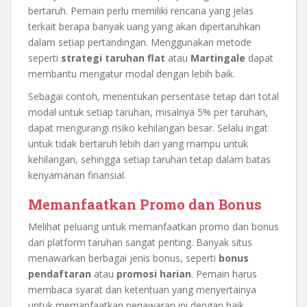
bertaruh. Pemain perlu memiliki rencana yang jelas
terkait berapa banyak uang yang akan dipertaruhkan
dalam setiap pertandingan. Menggunakan metode
seperti
strategi taruhan flat
atau
Martingale
dapat
membantu mengatur modal dengan lebih baik.
Sebagai contoh, menentukan persentase tetap dari total
modal untuk setiap taruhan, misalnya 5% per taruhan,
dapat mengurangi risiko kehilangan besar. Selalu ingat
untuk tidak bertaruh lebih dari yang mampu untuk
kehilangan, sehingga setiap taruhan tetap dalam batas
kenyamanan finansial.
Memanfaatkan Promo dan Bonus
Melihat peluang untuk memanfaatkan promo dan bonus
dari platform taruhan sangat penting. Banyak situs
menawarkan berbagai jenis bonus, seperti
bonus
pendaftaran
atau
promosi harian
. Pemain harus
membaca syarat dan ketentuan yang menyertainya
untuk memanfaatkan penawaran ini dengan baik.