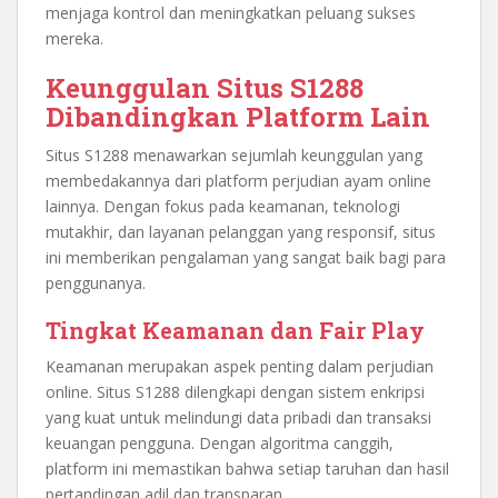
menjaga kontrol dan meningkatkan peluang sukses
mereka.
Keunggulan Situs S1288
Dibandingkan Platform Lain
Situs S1288 menawarkan sejumlah keunggulan yang
membedakannya dari platform perjudian ayam online
lainnya. Dengan fokus pada keamanan, teknologi
mutakhir, dan layanan pelanggan yang responsif, situs
ini memberikan pengalaman yang sangat baik bagi para
penggunanya.
Tingkat Keamanan dan Fair Play
Keamanan merupakan aspek penting dalam perjudian
online. Situs S1288 dilengkapi dengan sistem enkripsi
yang kuat untuk melindungi data pribadi dan transaksi
keuangan pengguna. Dengan algoritma canggih,
platform ini memastikan bahwa setiap taruhan dan hasil
pertandingan adil dan transparan.