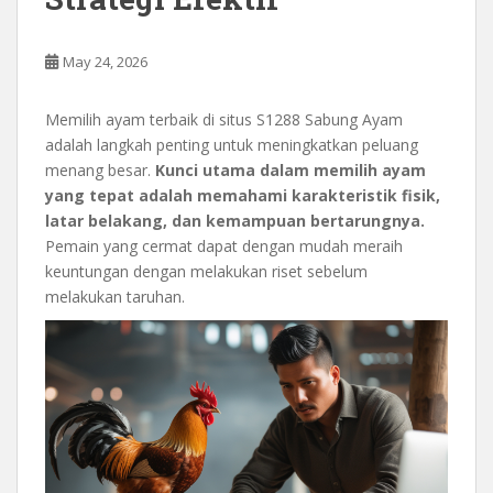
May 24, 2026
Memilih ayam terbaik di situs S1288 Sabung Ayam
adalah langkah penting untuk meningkatkan peluang
menang besar.
Kunci utama dalam memilih ayam
yang tepat adalah memahami karakteristik fisik,
latar belakang, dan kemampuan bertarungnya.
Pemain yang cermat dapat dengan mudah meraih
keuntungan dengan melakukan riset sebelum
melakukan taruhan.