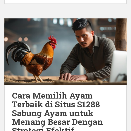
Cara Memilih Ayam
Terbaik di Situs S1288
Sabung Ayam untuk
Menang Besar Dengan
Strategi Efektif