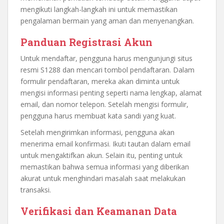
mengikuti langkah-langkah ini untuk memastikan
pengalaman bermain yang aman dan menyenangkan.
Panduan Registrasi Akun
Untuk mendaftar, pengguna harus mengunjungi situs
resmi S1288 dan mencari tombol pendaftaran. Dalam
formulir pendaftaran, mereka akan diminta untuk
mengisi informasi penting seperti nama lengkap, alamat
email, dan nomor telepon. Setelah mengisi formulir,
pengguna harus membuat kata sandi yang kuat.
Setelah mengirimkan informasi, pengguna akan
menerima email konfirmasi. Ikuti tautan dalam email
untuk mengaktifkan akun. Selain itu, penting untuk
memastikan bahwa semua informasi yang diberikan
akurat untuk menghindari masalah saat melakukan
transaksi.
Verifikasi dan Keamanan Data