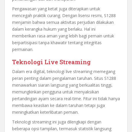
Pengawasan yang ketat juga diterapkan untuk
mencegah praktik curang. Dengan lisensi resmi, S1288
menjamin bahwa semua aktivitas perjudian dilakukan
dalam kerangka hukum yang berlaku. Hal ini
memberikan rasa aman yang lebih bagi pemain untuk
berpartisipasi tanpa khawatir tentang integritas
permainan.
Teknologi Live Streaming
Dalam era digital, teknologi live streaming memegang
peran penting dalam pengalaman taruhan. Situs S1288
menawarkan siaran langsung yang berkualitas tinggi,
memungkinkan pengguna untuk menyaksikan
pertandingan ayam secara real-time. Fitur ini tidak hanya
membawa keaslian ke dalam taruhan tetapi juga
meningkatkan keterlibatan pemain.
Teknologi streaming ini juga dilengkapi dengan
beberapa opsi tampilan, termasuk statistik langsung