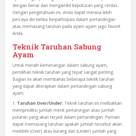
dengan benar dan mengambil keputusan yang cerdas.
Dengan pengetahuan ini, Anda dapat merasa lebih
percaya diri ketika berpartisipasi dalam pertandingan
atau memasang taruhan pada ayam-ayam jago favorit
Anda.
Teknik Taruhan Sabung
Ayam
Untuk meraih kemenangan dalam sabung ayam,
pemilihan teknik taruhan yang tepat sangat penting.
Bagian ini akan membahas beberapa teknik taruhan
yang dapat diterapkan dalam pertandingan sabung
ayam.
1.
Taruhan Over/Under:
Teknik taruhan ini melibatkan
memprediksi jumlah menit pertarungan atau jumlah
putaran yang akan terjadi dalam pertandingan. Pemain
dapat memasang taruhan apakah jumlah tersebut akan
melebihi (Over) atau kurang dari (Under) jumlah yang