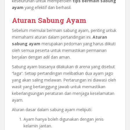
keseluruhan untuk memperoleh
tips bermain sabung
ayam
yang efektif dan berhasil.
Aturan Sabung Ayam
Sebelum memulai bermain sabung ayam, penting untuk
memahami aturan dalam pertandingan ini.
Aturan
sabung ayam
merupakan pedoman yang harus diikuti
oleh semua peserta untuk memastikan permainan
berjalan dengan adil dan aman.
Sabung ayam biasanya dilakukan di arena yang disebut
“laga”. Setiap pertandingan melibatkan dua ayam jago
yang akan saling melawan. Pertarungan ini diawasi oleh
wasit yang bertanggung jawab untuk memastikan
keberlangsungan peraturan dan menjaga keselamatan
ayam.
Aturan dasar dalam sabung ayam meliputi:
Ayam hanya boleh digunakan dengan jenis
kelamin jantan.