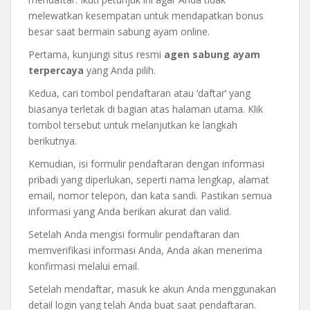
melewatkan kesempatan untuk mendapatkan bonus
besar saat bermain sabung ayam online.
Pertama, kunjungi situs resmi
agen sabung ayam
terpercaya
yang Anda pilih.
Kedua, cari tombol pendaftaran atau ‘daftar’ yang
biasanya terletak di bagian atas halaman utama. Klik
tombol tersebut untuk melanjutkan ke langkah
berikutnya.
Kemudian, isi formulir pendaftaran dengan informasi
pribadi yang diperlukan, seperti nama lengkap, alamat
email, nomor telepon, dan kata sandi. Pastikan semua
informasi yang Anda berikan akurat dan valid.
Setelah Anda mengisi formulir pendaftaran dan
memverifikasi informasi Anda, Anda akan menerima
konfirmasi melalui email.
Setelah mendaftar, masuk ke akun Anda menggunakan
detail login yang telah Anda buat saat pendaftaran.