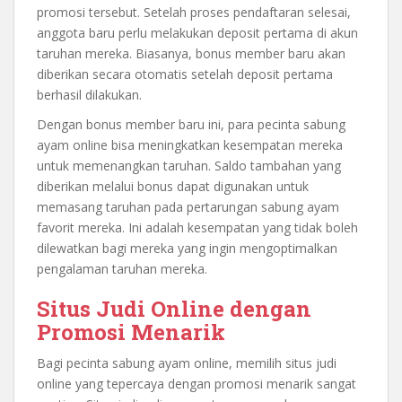
promosi tersebut. Setelah proses pendaftaran selesai,
anggota baru perlu melakukan deposit pertama di akun
taruhan mereka. Biasanya, bonus member baru akan
diberikan secara otomatis setelah deposit pertama
berhasil dilakukan.
Dengan bonus member baru ini, para pecinta sabung
ayam online bisa meningkatkan kesempatan mereka
untuk memenangkan taruhan. Saldo tambahan yang
diberikan melalui bonus dapat digunakan untuk
memasang taruhan pada pertarungan sabung ayam
favorit mereka. Ini adalah kesempatan yang tidak boleh
dilewatkan bagi mereka yang ingin mengoptimalkan
pengalaman taruhan mereka.
Situs Judi Online dengan
Promosi Menarik
Bagi pecinta sabung ayam online, memilih situs judi
online yang tepercaya dengan promosi menarik sangat