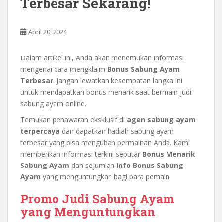
Terbesar Sekarang!
April 20, 2024
Dalam artikel ini, Anda akan menemukan informasi
mengenai cara mengklaim
Bonus Sabung Ayam
Terbesar
. Jangan lewatkan kesempatan langka ini
untuk mendapatkan bonus menarik saat bermain judi
sabung ayam online.
Temukan penawaran eksklusif di
agen sabung ayam
terpercaya
dan dapatkan hadiah sabung ayam
terbesar yang bisa mengubah permainan Anda. Kami
memberikan informasi terkini seputar
Bonus Menarik
Sabung Ayam
dan sejumlah
Info Bonus Sabung
Ayam
yang menguntungkan bagi para pemain.
Promo Judi Sabung Ayam
yang Menguntungkan