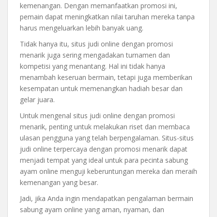
kemenangan. Dengan memanfaatkan promosi ini,
pemain dapat meningkatkan nilai taruhan mereka tanpa
harus mengeluarkan lebih banyak uang.
Tidak hanya itu, situs judi online dengan promosi
menarik juga sering mengadakan turnamen dan
kompetisi yang menantang. Hal ini tidak hanya
menambah keseruan bermain, tetapi juga memberikan
kesempatan untuk memenangkan hadiah besar dan
gelar juara.
Untuk mengenal situs judi online dengan promosi
menarik, penting untuk melakukan riset dan membaca
ulasan pengguna yang telah berpengalaman. Situs-situs
judi online terpercaya dengan promosi menarik dapat
menjadi tempat yang ideal untuk para pecinta sabung
ayam online menguji keberuntungan mereka dan meraih
kemenangan yang besar.
Jadi, jika Anda ingin mendapatkan pengalaman bermain
sabung ayam online yang aman, nyaman, dan