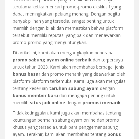
terutama ketika mencari promo-promo eksklusif yang
dapat meningkatkan peluang menang. Dengan begitu
banyak pilihan yang tersedia, sangat penting untuk
memilih dengan bijak dan memastikan bahwa platform
tersebut memiliki reputasi yang baik dan menawarkan
promo-promo yang menguntungkan.
Di artikel ini, kami akan mengungkapkan beberapa
promo sabung ayam online terbaik
dan terpercaya
untuk tahun 2023. Kami akan membahas berbagai jenis
bonus besar
dan promo menarik yang ditawarkan oleh
platform-platform terkemuka. Kami juga akan mengulas
tentang keseruan
taruhan sabung ayam
dengan
bonus member baru
dan mengapa penting untuk
memilih
situs judi online
dengan
promosi menarik
.
Tidak ketinggalan, kami juga akan membahas tentang
keuntungan bermain sabung ayam online dan promo
khusus yang tersedia untuk para penggemar sabung
ayam. Terakhir, kami akan membahas tentang
bonus