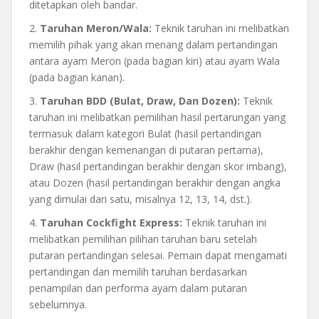
ditetapkan oleh bandar.
2.
Taruhan Meron/Wala:
Teknik taruhan ini melibatkan
memilih pihak yang akan menang dalam pertandingan
antara ayam Meron (pada bagian kiri) atau ayam Wala
(pada bagian kanan).
3.
Taruhan BDD (Bulat, Draw, Dan Dozen):
Teknik
taruhan ini melibatkan pemilihan hasil pertarungan yang
termasuk dalam kategori Bulat (hasil pertandingan
berakhir dengan kemenangan di putaran pertama),
Draw (hasil pertandingan berakhir dengan skor imbang),
atau Dozen (hasil pertandingan berakhir dengan angka
yang dimulai dari satu, misalnya 12, 13, 14, dst.).
4.
Taruhan Cockfight Express:
Teknik taruhan ini
melibatkan pemilihan pilihan taruhan baru setelah
putaran pertandingan selesai. Pemain dapat mengamati
pertandingan dan memilih taruhan berdasarkan
penampilan dan performa ayam dalam putaran
sebelumnya.