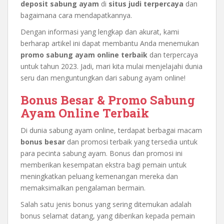
deposit sabung ayam
di
situs judi terpercaya
dan
bagaimana cara mendapatkannya.
Dengan informasi yang lengkap dan akurat, kami
berharap artikel ini dapat membantu Anda menemukan
promo sabung ayam online terbaik
dan terpercaya
untuk tahun 2023. Jadi, mari kita mulai menjelajahi dunia
seru dan menguntungkan dari sabung ayam online!
Bonus Besar & Promo Sabung
Ayam Online Terbaik
Di dunia sabung ayam online, terdapat berbagai macam
bonus besar
dan promosi terbaik yang tersedia untuk
para pecinta sabung ayam. Bonus dan promosi ini
memberikan kesempatan ekstra bagi pemain untuk
meningkatkan peluang kemenangan mereka dan
memaksimalkan pengalaman bermain.
Salah satu jenis bonus yang sering ditemukan adalah
bonus selamat datang, yang diberikan kepada pemain