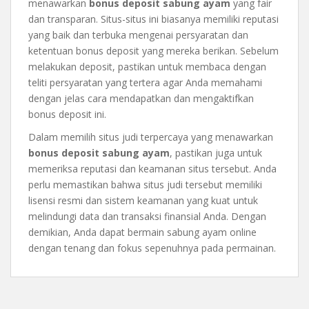
menawarkan
bonus deposit sabung ayam
yang fair
dan transparan. Situs-situs ini biasanya memiliki reputasi
yang baik dan terbuka mengenai persyaratan dan
ketentuan bonus deposit yang mereka berikan. Sebelum
melakukan deposit, pastikan untuk membaca dengan
teliti persyaratan yang tertera agar Anda memahami
dengan jelas cara mendapatkan dan mengaktifkan
bonus deposit ini.
Dalam memilih situs judi terpercaya yang menawarkan
bonus deposit sabung ayam
, pastikan juga untuk
memeriksa reputasi dan keamanan situs tersebut. Anda
perlu memastikan bahwa situs judi tersebut memiliki
lisensi resmi dan sistem keamanan yang kuat untuk
melindungi data dan transaksi finansial Anda. Dengan
demikian, Anda dapat bermain sabung ayam online
dengan tenang dan fokus sepenuhnya pada permainan.