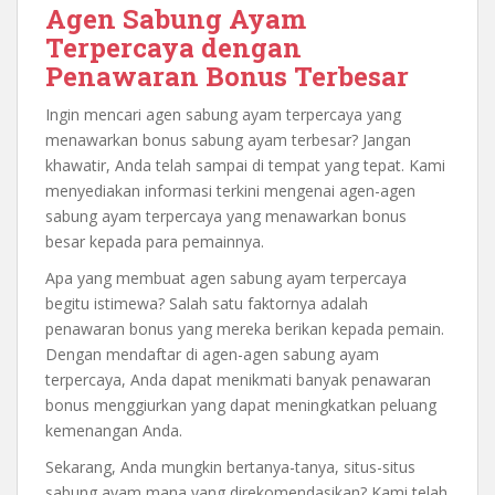
Agen Sabung Ayam
Terpercaya dengan
Penawaran Bonus Terbesar
Ingin mencari agen sabung ayam terpercaya yang
menawarkan bonus sabung ayam terbesar? Jangan
khawatir, Anda telah sampai di tempat yang tepat. Kami
menyediakan informasi terkini mengenai agen-agen
sabung ayam terpercaya yang menawarkan bonus
besar kepada para pemainnya.
Apa yang membuat agen sabung ayam terpercaya
begitu istimewa? Salah satu faktornya adalah
penawaran bonus yang mereka berikan kepada pemain.
Dengan mendaftar di agen-agen sabung ayam
terpercaya, Anda dapat menikmati banyak penawaran
bonus menggiurkan yang dapat meningkatkan peluang
kemenangan Anda.
Sekarang, Anda mungkin bertanya-tanya, situs-situs
sabung ayam mana yang direkomendasikan? Kami telah