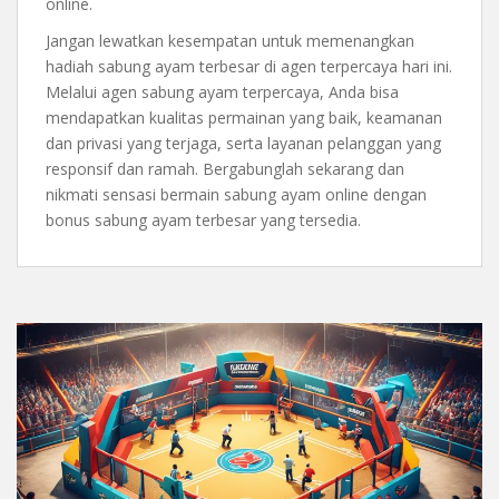
online.
Jangan lewatkan kesempatan untuk memenangkan
hadiah sabung ayam terbesar di agen terpercaya hari ini.
Melalui agen sabung ayam terpercaya, Anda bisa
mendapatkan kualitas permainan yang baik, keamanan
dan privasi yang terjaga, serta layanan pelanggan yang
responsif dan ramah. Bergabunglah sekarang dan
nikmati sensasi bermain sabung ayam online dengan
bonus sabung ayam terbesar yang tersedia.