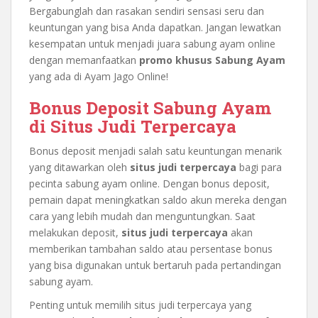
Bergabunglah dan rasakan sendiri sensasi seru dan
keuntungan yang bisa Anda dapatkan. Jangan lewatkan
kesempatan untuk menjadi juara sabung ayam online
dengan memanfaatkan
promo khusus Sabung Ayam
yang ada di Ayam Jago Online!
Bonus Deposit Sabung Ayam
di Situs Judi Terpercaya
Bonus deposit menjadi salah satu keuntungan menarik
yang ditawarkan oleh
situs judi terpercaya
bagi para
pecinta sabung ayam online. Dengan bonus deposit,
pemain dapat meningkatkan saldo akun mereka dengan
cara yang lebih mudah dan menguntungkan. Saat
melakukan deposit,
situs judi terpercaya
akan
memberikan tambahan saldo atau persentase bonus
yang bisa digunakan untuk bertaruh pada pertandingan
sabung ayam.
Penting untuk memilih situs judi terpercaya yang