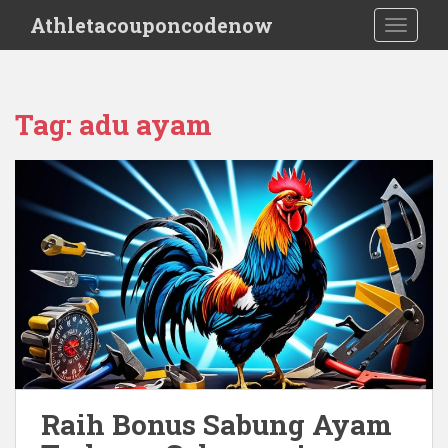
S
Athletacouponcodenow
TOGGLE
k
i
p
t
Tag:
adu ayam
o
m
a
i
n
c
o
n
t
e
n
t
Raih Bonus Sabung Ayam