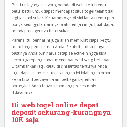
Bukti unik yang lain yang berada di website ini tentu
betul-betul untuk dapat mendapat situs togel telah tidak
lagi jadi hal sukar. Keluaran togel di sini lantas tentu pun
punya keunggulan lainnya ialah dengan ingat buat dapat
mendapati agennya tidak sukar.
Karena itu, perihal ini juga akan membuat siapa begitu
menolong penelusuran Anda. Selain itu, di sini juga
pastinya Anda pun harus tetap selective hingga bisa
secara gampang dapat mendapat hasil yang terhebat.
Ditambahkan lagi, kalau di sini lantas tentunya Anda
juga dapat dijamin situs atau agen ini ialah agen aman
serta bisa dipercaya dalam pelbagai keperluan
barangkali Anda tanya sepanjang proses main
didalamnya.
Di web togel online dapat
deposit sekurang-kurangnya
10K saja