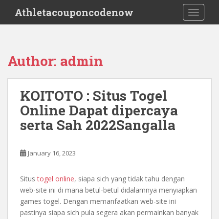
S
Athletacouponcodenow
TOGGLE
k
i
p
t
Author:
admin
o
m
a
KOITOTO : Situs Togel
i
Online Dapat dipercaya
n
c
serta Sah 2022Sangalla
o
n
t
January 16, 2023
e
n
Situs
togel online
, siapa sich yang tidak tahu dengan
t
web-site ini di mana betul-betul didalamnya menyiapkan
games togel. Dengan memanfaatkan web-site ini
pastinya siapa sich pula segera akan permainkan banyak