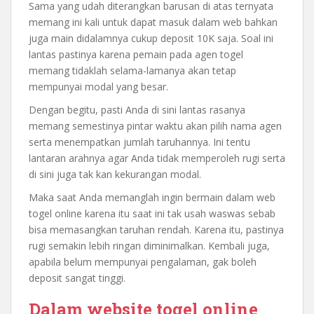
Sama yang udah diterangkan barusan di atas ternyata
memang ini kali untuk dapat masuk dalam web bahkan
juga main didalamnya cukup deposit 10K saja. Soal ini
lantas pastinya karena pemain pada agen togel
memang tidaklah selama-lamanya akan tetap
mempunyai modal yang besar.
Dengan begitu, pasti Anda di sini lantas rasanya
memang semestinya pintar waktu akan pilih nama agen
serta menempatkan jumlah taruhannya. Ini tentu
lantaran arahnya agar Anda tidak memperoleh rugi serta
di sini juga tak kan kekurangan modal.
Maka saat Anda memanglah ingin bermain dalam web
togel online karena itu saat ini tak usah waswas sebab
bisa memasangkan taruhan rendah. Karena itu, pastinya
rugi semakin lebih ringan diminimalkan. Kembali juga,
apabila belum mempunyai pengalaman, gak boleh
deposit sangat tinggi.
Dalam website togel online