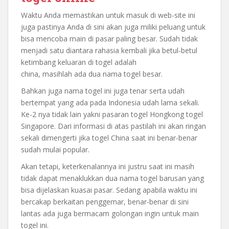
Waktu Anda memastikan untuk masuk di web-site ini
juga pastinya Anda di sini akan juga miliki peluang untuk
bisa mencoba main di pasar paling besar. Sudah tidak
menjadi satu diantara rahasia kembali jika betul-betul
ketimbang keluaran di togel adalah
china, masihlah ada dua nama togel besar.
Bahkan juga nama togel ini juga tenar serta udah
bertempat yang ada pada Indonesia udah lama sekali.
Ke-2 nya tidak lain yakni pasaran togel Hongkong togel
Singapore. Dari informasi di atas pastilah ini akan ringan
sekali dimengerti jika togel China saat ini benar-benar
sudah mulai popular.
Akan tetapi, keterkenalannya ini justru saat ini masih
tidak dapat menaklukkan dua nama togel barusan yang
bisa dijelaskan kuasai pasar. Sedang apabila waktu ini
bercakap berkaitan penggemar, benar-benar di sini
lantas ada juga bermacam golongan ingin untuk main
togel ini.