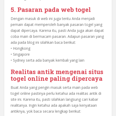
5. Pasaran pada web togel
Dengan masuk di web ini juga tentu Anda menjadi
pemain dapat memperoleh banyak pasaran togel yang
dapat dipercaya. Karena itu, pasti Anda juga akan dapat
coba main di bermacam pasaran. Adapun pasaran yang
ada pada blog ini silahkan baca berikut:
• Hongkong
• Singapore
• Sydney serta ada banyak kembali yang lain
Realitas antik mengenai situs
togel online paling dipercaya
Buat Anda yang pengin masuk serta main pada web
togel online pastinya perlu ketahui ada realitas antik di
site ini. Karena itu, pasti silahkan langsung cari kabar
realitanya. Ingin ketahui ada apakah saja kenyataan
antiknya, yok baca secara lengkap berikut: