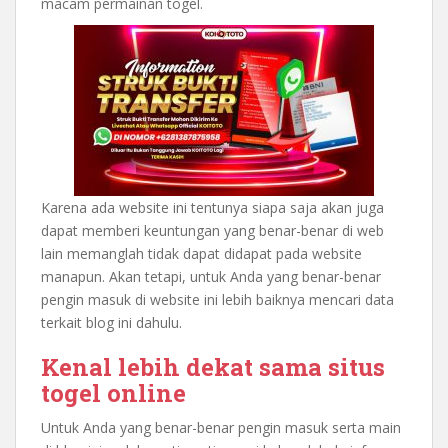
macam permainan togel.
Karena ada website ini tentunya siapa saja akan juga
dapat memberi keuntungan yang benar-benar di web
lain memanglah tidak dapat didapat pada website
manapun. Akan tetapi, untuk Anda yang benar-benar
pengin masuk di website ini lebih baiknya mencari data
terkait blog ini dahulu.
Kenal lebih dekat sama situs
togel online
Untuk Anda yang benar-benar pengin masuk serta main