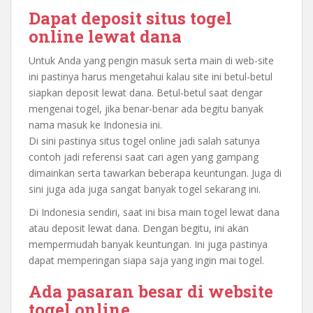
Dapat deposit situs togel
online lewat dana
Untuk Anda yang pengin masuk serta main di web-site
ini pastinya harus mengetahui kalau site ini betul-betul
siapkan deposit lewat dana. Betul-betul saat dengar
mengenai togel, jika benar-benar ada begitu banyak
nama masuk ke Indonesia ini.
Di sini pastinya situs togel online jadi salah satunya
contoh jadi referensi saat cari agen yang gampang
dimainkan serta tawarkan beberapa keuntungan. Juga di
sini juga ada juga sangat banyak togel sekarang ini.
Di Indonesia sendiri, saat ini bisa main togel lewat dana
atau deposit lewat dana. Dengan begitu, ini akan
mempermudah banyak keuntungan. Ini juga pastinya
dapat memperingan siapa saja yang ingin mai togel.
Ada pasaran besar di website
togel online