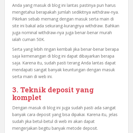
Anda yang masuk di blog ini lantas pastinya pun harus
mengetahui berapakah jumlah sedikitnya withdraw-nya.
Pikirkan sebab memang dengan masuk serta main di
site ini bakal ada sekurang-kurangnya withdraw. Bahkan
juga nominal withdraw-nya juga benar-benar murah
ialah cuman 50K.
Serta yang lebih ringan kembali jika benar-benar berapa
saja kemenangan di blog ini dapat dibayarkan berapa
saja. Karena itu, sudah pasti terang Anda lantas dapat
mendapati sangat banyak keuntungan dengan masuk
serta main di web ini.
3. Teknik deposit yang
komplet
Dengan masuk di blog ini juga sudah pasti ada sangat
banyak cara deposit yang bisa dipakai. Karena itu, jelas
sudah jika betul-betul di web ini akan dapat
mengerjakan begitu banyak metode deposit.