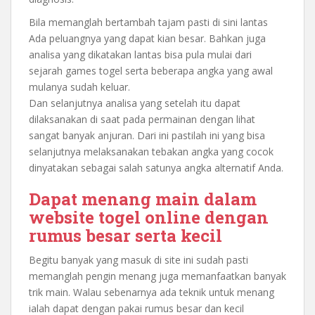
Bila memanglah bertambah tajam pasti di sini lantas
Ada peluangnya yang dapat kian besar. Bahkan juga
analisa yang dikatakan lantas bisa pula mulai dari
sejarah games togel serta beberapa angka yang awal
mulanya sudah keluar.
Dan selanjutnya analisa yang setelah itu dapat
dilaksanakan di saat pada permainan dengan lihat
sangat banyak anjuran. Dari ini pastilah ini yang bisa
selanjutnya melaksanakan tebakan angka yang cocok
dinyatakan sebagai salah satunya angka alternatif Anda.
Dapat menang main dalam
website togel online dengan
rumus besar serta kecil
Begitu banyak yang masuk di site ini sudah pasti
memanglah pengin menang juga memanfaatkan banyak
trik main. Walau sebenarnya ada teknik untuk menang
ialah dapat dengan pakai rumus besar dan kecil