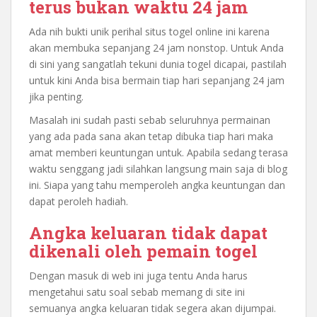
terus bukan waktu 24 jam
Ada nih bukti unik perihal situs togel online ini karena
akan membuka sepanjang 24 jam nonstop. Untuk Anda
di sini yang sangatlah tekuni dunia togel dicapai, pastilah
untuk kini Anda bisa bermain tiap hari sepanjang 24 jam
jika penting.
Masalah ini sudah pasti sebab seluruhnya permainan
yang ada pada sana akan tetap dibuka tiap hari maka
amat memberi keuntungan untuk. Apabila sedang terasa
waktu senggang jadi silahkan langsung main saja di blog
ini. Siapa yang tahu memperoleh angka keuntungan dan
dapat peroleh hadiah.
Angka keluaran tidak dapat
dikenali oleh pemain togel
Dengan masuk di web ini juga tentu Anda harus
mengetahui satu soal sebab memang di site ini
semuanya angka keluaran tidak segera akan dijumpai.