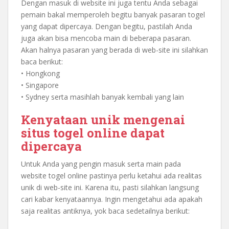
Dengan masuk di website ini juga tentu Anda sebagai
pemain bakal memperoleh begitu banyak pasaran togel
yang dapat dipercaya. Dengan begitu, pastilah Anda
juga akan bisa mencoba main di beberapa pasaran.
Akan halnya pasaran yang berada di web-site ini silahkan
baca berikut:
• Hongkong
• Singapore
• Sydney serta masihlah banyak kembali yang lain
Kenyataan unik mengenai
situs togel online dapat
dipercaya
Untuk Anda yang pengin masuk serta main pada
website togel online pastinya perlu ketahui ada realitas
unik di web-site ini. Karena itu, pasti silahkan langsung
cari kabar kenyataannya. Ingin mengetahui ada apakah
saja realitas antiknya, yok baca sedetailnya berikut: